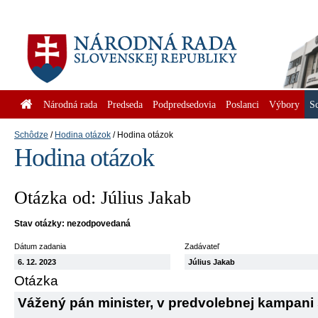
Národná rada
Predseda
Podpredsedovia
Poslanci
Výbory
S
Schôdze
Hodina otázok
Hodina otázok
Hodina otázok
Otázka od: Július Jakab
Stav otázky: nezodpovedaná
Dátum zadania
Zadávateľ
6. 12. 2023
Július Jakab
Otázka
Vážený pán minister, v predvolebnej kampani 