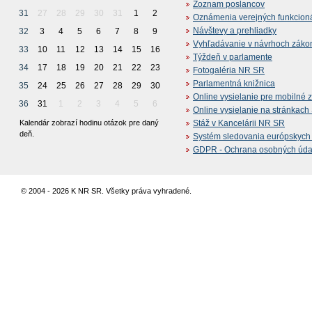
Zoznam poslancov
31
27
28
29
30
31
1
2
Oznámenia verejných funkcion
Návštevy a prehliadky
32
3
4
5
6
7
8
9
Vyhľadávanie v návrhoch záko
33
10
11
12
13
14
15
16
Týždeň v parlamente
34
17
18
19
20
21
22
23
Fotogaléria NR SR
Parlamentná knižnica
35
24
25
26
27
28
29
30
Online vysielanie pre mobilné 
36
31
1
2
3
4
5
6
Online vysielanie na stránkac
Kalendár zobrazí hodinu otázok pre daný
Stáž v Kancelárii NR SR
deň.
Systém sledovania európskych z
GDPR - Ochrana osobných údajo
© 2004 - 2026 K NR SR. Všetky práva vyhradené.