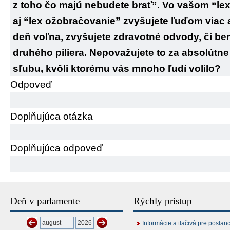
z toho čo majú nebudete brať”. Vo vašom “lex
aj “lex ožobračovanie” zvyšujete ľuďom viac a
deň voľna, zvyšujete zdravotné odvody, či be
druhého piliera. Nepovažujete to za absolút
sľubu, kvôli ktorému vás mnoho ľudí volilo?
Odpoveď
Doplňujúca otázka
Doplňujúca odpoveď
Deň v parlamente
Rýchly prístup
Informácie a tlačivá pre poslan