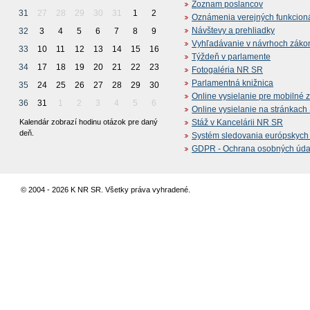
Zoznam poslancov
31
27
28
29
30
31
1
2
Oznámenia verejných funkcion
Návštevy a prehliadky
32
3
4
5
6
7
8
9
Vyhľadávanie v návrhoch záko
33
10
11
12
13
14
15
16
Týždeň v parlamente
34
17
18
19
20
21
22
23
Fotogaléria NR SR
Parlamentná knižnica
35
24
25
26
27
28
29
30
Online vysielanie pre mobilné 
36
31
1
2
3
4
5
6
Online vysielanie na stránkac
Kalendár zobrazí hodinu otázok pre daný
Stáž v Kancelárii NR SR
deň.
Systém sledovania európskych z
GDPR - Ochrana osobných údajo
© 2004 - 2026 K NR SR. Všetky práva vyhradené.