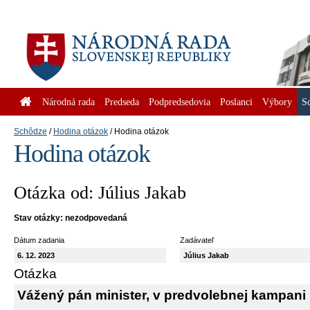
Národná rada
Predseda
Podpredsedovia
Poslanci
Výbory
S
Schôdze
Hodina otázok
Hodina otázok
Hodina otázok
Otázka od: Július Jakab
Stav otázky: nezodpovedaná
Dátum zadania
Zadávateľ
6. 12. 2023
Július Jakab
Otázka
Vážený pán minister, v predvolebnej kampani 