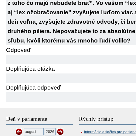
z toho čo majú nebudete brať”. Vo vašom “lex
aj “lex ožobračovanie” zvyšujete ľuďom viac a
deň voľna, zvyšujete zdravotné odvody, či be
druhého piliera. Nepovažujete to za absolút
sľubu, kvôli ktorému vás mnoho ľudí volilo?
Odpoveď
Doplňujúca otázka
Doplňujúca odpoveď
Deň v parlamente
Rýchly prístup
Informácie a tlačivá pre poslan