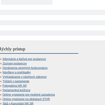
Rýchly prístup
Informácie a tlačivá pre poslancov
Zoznam poslancov
Oznámenia verejných funkcionárov
Návštevy a prehliadky
Vyhľadávanie v návrhoch zákonov
Týždeň v parlamente
Fotogaléria NR SR
Parlamentná knižnica
Online vysielanie pre mobilné zariadenia
Online vysielanie na stránkach STVR
Stáž v Kancelárii NR SR