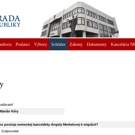
edovia
Poslanci
Výbory
Schôdze
Zákony
Dokumenty
Kancelária N
ry
adávateľ
Marián Kéry
u postoja nemeckej kancelárky Angely Merkelovej k migrácii?
Zodpovedal