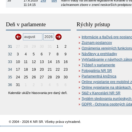
35
17.6.2025
249
884
Návrh vlády na skrátené legislatívne konanie o 
11:14:15
záchrannom zbore v znení neskorších predpisov (t
Deň v parlamente
Rýchly prístup
Informácie a tlačivá pre poslan
Zoznam poslancov
31
27
28
29
30
31
1
2
Oznámenia verejných funkcion
Návštevy a prehliadky
32
3
4
5
6
7
8
9
Vyhľadávanie v návrhoch záko
33
10
11
12
13
14
15
16
Týždeň v parlamente
34
17
18
19
20
21
22
23
Fotogaléria NR SR
Parlamentná knižnica
35
24
25
26
27
28
29
30
Online vysielanie pre mobilné 
36
31
1
2
3
4
5
6
Online vysielanie na stránkac
Kalendár ukáže hlasovania pre daný deň.
Stáž v Kancelárii NR SR
Systém sledovania európskych z
GDPR - Ochrana osobných údajo
© 2004 - 2026 K NR SR. Všetky práva vyhradené.