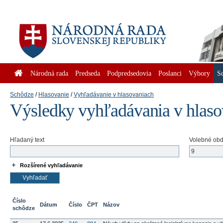
Národná rada
Predseda
Podpredsedovia
Poslanci
Výbory
S
Schôdze
Hlasovanie
Vyhľadávanie v hlasovaniach
Výsledky vyhľadávania v hlas
Hľadaný text
Volebné ob
Rozšírené vyhľadávanie
Číslo
Dátum
Číslo
ČPT
Názov
schôdze