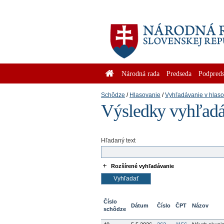
Národná rada
Predseda
Podpreds
Schôdze
Hlasovanie
Vyhľadávanie v hlas
Výsledky vyhľadá
Hľadaný text
Rozšírené vyhľadávanie
Číslo
Dátum
Číslo
ČPT
Názov
schôdze