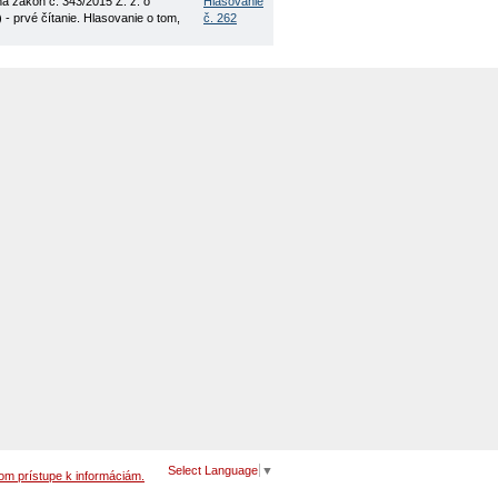
a zákon č. 343/2015 Z. z. o
Hlasovanie
- prvé čítanie. Hlasovanie o tom,
č. 262
Select Language
▼
om prístupe k informáciám.