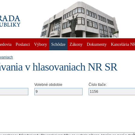
edovia
Poslanci
Výbory
Schôdze
Zákony
Dokumenty
Kancelária N
ovaniach
vania v hlasovaniach NR SR
Volebné obdobie
Číslo tlače: