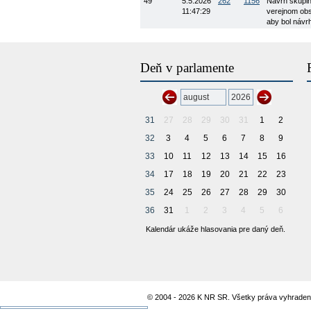
49
5.5.2026
262
1156
Návrh skupin
11:47:29
verejnom obs
aby bol návr
Deň v parlamente
31
27
28
29
30
31
1
2
32
3
4
5
6
7
8
9
33
10
11
12
13
14
15
16
34
17
18
19
20
21
22
23
35
24
25
26
27
28
29
30
36
31
1
2
3
4
5
6
Kalendár ukáže hlasovania pre daný deň.
© 2004 - 2026 K NR SR. Všetky práva vyhraden