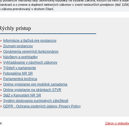
y poslancov Národnej rady Slovenskej republiky na vydanie zákona, ktorým sa mení a dopĺň
tarávaní a o zmene a doplnení niektorých zákonov v znení neskorších predpisov (tlač 1156) 
h zákona prerokovaný v druhom čítaní.
Rýchly prístup
Informácie a tlačivá pre poslancov
Zoznam poslancov
Oznámenia verejných funkcionárov
Návštevy a prehliadky
Vyhľadávanie v návrhoch zákonov
Týždeň v parlamente
Fotogaléria NR SR
Parlamentná knižnica
Online vysielanie pre mobilné zariadenia
Online vysielanie na stránkach STVR
Stáž v Kancelárii NR SR
Systém sledovania európskych záležitostí
GDPR - Ochrana osobných údajov, Privacy Policy
é.
Zákon o slobodn