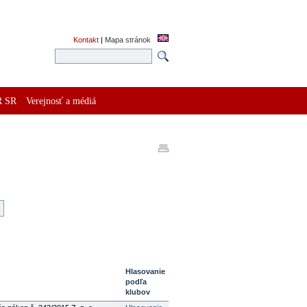
Kontakt
|
Mapa stránok
R SR
Verejnosť a médiá
Hlasovanie
podľa
klubov