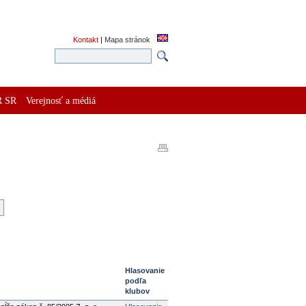
Kontakt
|
Mapa stránok
R SR
Verejnosť a médiá
Hlasovanie
podľa
klubov