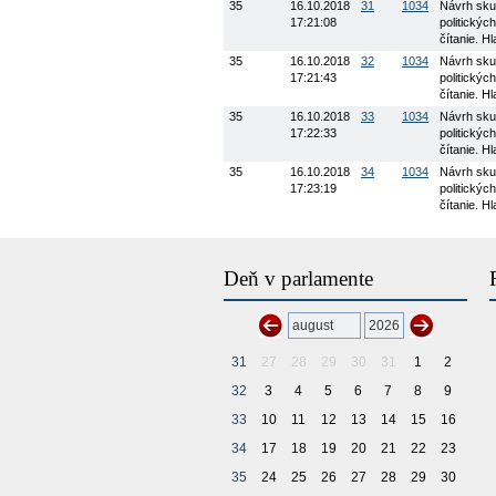
35
16.10.2018
31
1034
Návrh skup
17:21:08
politickýc
čítanie. H
35
16.10.2018
32
1034
Návrh skup
17:21:43
politickýc
čítanie. H
35
16.10.2018
33
1034
Návrh skup
17:22:33
politickýc
čítanie. H
35
16.10.2018
34
1034
Návrh skup
17:23:19
politickýc
čítanie. H
Deň v parlamente
31
27
28
29
30
31
1
2
32
3
4
5
6
7
8
9
33
10
11
12
13
14
15
16
34
17
18
19
20
21
22
23
35
24
25
26
27
28
29
30