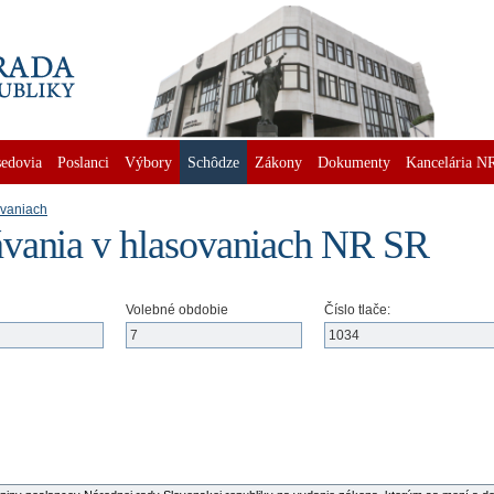
edovia
Poslanci
Výbory
Schôdze
Zákony
Dokumenty
Kancelária N
ovaniach
vania v hlasovaniach NR SR
Volebné obdobie
Číslo tlače: