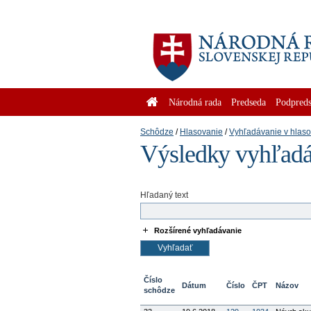
Národná rada
Predseda
Podpreds
Schôdze
Hlasovanie
Vyhľadávanie v hlas
Výsledky vyhľadá
Hľadaný text
Rozšírené vyhľadávanie
Číslo
Dátum
Číslo
ČPT
Názov
schôdze