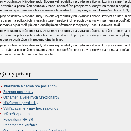
iny poslancov Národnej rady Slovenskej republiky na vydanie zákona, ktorým sa mení a dop
h stranách a politických hnutiach v znení neskorších predpisov a ktorým sa menia a dopĺňajú
lasovanie o pozmeňujúcich a doplňujúcich návrhoch z rozpravy - posl. Bernaťák, body: 1, 3, 
iny poslancov Národnej rady Slovenskej republiky na vydanie zákona, ktorým sa mení a dop
h stranách a politických hnutiach v znení neskorších predpisov a ktorým sa menia a dopĺňajú
lasovanie o pozmeňujúcich a doplňujúcich návrhoch z rozpravy - posl. Radovan Baláž.
iny poslancov Národnej rady Slovenskej republiky na vydanie zákona, ktorým sa mení a dop
h stranách a politických hnutiach v znení neskorších predpisov a ktorým sa menia a dopĺňajú
lasovanie o pristúpení k tretiemu čítaniu ihneď.
iny poslancov Národnej rady Slovenskej republiky na vydanie zákona, ktorým sa mení a dop
h stranách a politických hnutiach v znení neskorších predpisov a ktorým sa menia a dopĺňajú n
lasovanie o návrhu zákona ako o celku.
Rýchly prístup
Informácie a tlačivá pre poslancov
Zoznam poslancov
Oznámenia verejných funkcionárov
Návštevy a prehliadky
Vyhľadávanie v návrhoch zákonov
Týždeň v parlamente
Fotogaléria NR SR
Parlamentná knižnica
Online vysielanie pre mobilné zariadenia