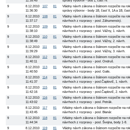
11:35:45
správy výborov - bod 1, časť IV.
9
8.12.2010
107
81
Vládny návrh zákona o štátnom rozpočte na rok 
11:36:30
správy výborov - body 1B, časť II, 1A a 1B, časť 
9
8.12.2010
108
81
Vládny návrh zákona o štátnom rozpočte na rok 
11:37:17
návrhoch z rozpravy - posl. Záhumenský.
9
8.12.2010
109
81
Vládny návrh zákona o štátnom rozpočte na rok 
11:38:10
návrhoch z rozpravy - posl. Vážny, 1. návrh.
9
8.12.2010
110
81
Vládny návrh zákona o štátnom rozpočte na rok 
11:38:49
návrhoch z rozpravy - posl. Vážny, 2. návrh.
9
8.12.2010
111
81
Vládny návrh zákona o štátnom rozpočte na rok 
11:39:29
návrhoch z rozpravy - posl. Vážny, 3. návrh.
9
8.12.2010
112
81
Vládny návrh zákona o štátnom rozpočte na rok 
11:40:11
návrhoch z rozpravy - posl. Ondruš.
9
8.12.2010
113
81
Vládny návrh zákona o štátnom rozpočte na rok 
11:40:50
návrhoch z rozpravy - posl. Galis.
9
8.12.2010
114
81
Vládny návrh zákona o štátnom rozpočte na rok 
11:41:37
návrhoch z rozpravy - posl.Čaplovič, 1. návrh.
9
8.12.2010
115
81
Vládny návrh zákona o štátnom rozpočte na rok 
11:42:16
návrhoch z rozpravy - posl.Čaplovič, 2. návrh.
9
8.12.2010
116
81
Vládny návrh zákona o štátnom rozpočte na rok 
11:43:02
návrhoch z rozpravy - posl. Petrák.
9
8.12.2010
117
81
tVládny návrh zákona o štátnom rozpočte na rok
11:43:45
návrhoch z rozpravy - posl. Blanár.
9
8.12.2010
118
81
tVládny návrh zákona o štátnom rozpočte na rok
11:44:34
návrhoch z rozpravy - posl. Švejna, body 1-8.
9
8.12.2010
119
81
Vládny návrh zákona o štátnom rozpočte na rok 2