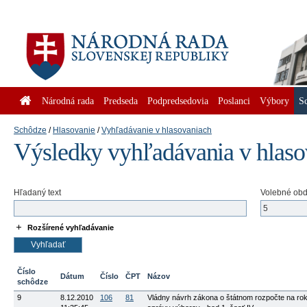
Národná rada
Predseda
Podpredsedovia
Poslanci
Výbory
S
Schôdze
Hlasovanie
Vyhľadávanie v hlasovaniach
Výsledky vyhľadávania v hlas
Hľadaný text
Volebné ob
Rozšírené vyhľadávanie
Číslo
Dátum
Číslo
ČPT
Názov
schôdze
9
8.12.2010
106
81
Vládny návrh zákona o štátnom rozpočte na rok 