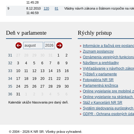
11:45:28
9
8.12.2010
120
81
Vládny návrh zákona o štátnom rozpočte na rok 2
11:46:59
Deň v parlamente
Rýchly prístup
Informácie a tlačivá pre poslan
Zoznam poslancov
31
27
28
29
30
31
1
2
Oznámenia verejných funkcion
Návštevy a prehliadky
32
3
4
5
6
7
8
9
Vyhľadávanie v návrhoch záko
33
10
11
12
13
14
15
16
Týždeň v parlamente
34
17
18
19
20
21
22
23
Fotogaléria NR SR
Parlamentná knižnica
35
24
25
26
27
28
29
30
Online vysielanie pre mobilné 
36
31
1
2
3
4
5
6
Online vysielanie na stránkac
Kalendár ukáže hlasovania pre daný deň.
Stáž v Kancelárii NR SR
Systém sledovania európskych z
GDPR - Ochrana osobných údajo
© 2004 - 2026 K NR SR. Všetky práva vyhradené.