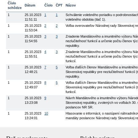
Číslo
Dátum
Číslo
ČPT
Názov
schôdze
1
25.10.2023
1
1
Schválenie volebného poriadku o podrobnostiach
11:51:11
volebného obdobia (tlač 1).
1
25.10.2023
2
2
Voľba overovateľov Národnej rady Slovenskej rep
11:53:04
1
25.10.2023
3
3
Zriadenie Mandátového a imunitného výboru Náro
11:54:55
nezlučiteľnosť funkcií a určenie počtu členov t
republiky.
1
25.10.2023
4
3
Zriadenie Mandátového a imunitného výboru Náro
11:55:51
nezlučiteľnosť funkcií a určenie počtu členov tý
funkcií.
1
25.10.2023
7
5
Voľba ďalších členov Mandátového a imunitného 
12:48:21
Slovenskej republiky pre nezlučiteľnosť funkcií
republiky.
1
25.10.2023
8
5
Voľba ďalších členov Mandátového a imunitného 
12:49:07
Slovenskej republiky pre nezlučiteľnosť funkcií 
funkcií.
1
25.10.2023
9
Návrh Mandátového a imunitného výboru Národnej
13:23:08
Slovenskej republiky, zvolených vo voľbách 30
poslancov NR SR.
1
25.10.2023
10
Hlasovanie o informácii, o nastúpení náhradník
13:24:01
mandáty poslancov Národnej rady Slovenskej re