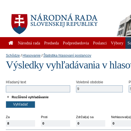
Národná rada
Predseda
Podpredsedovia
Poslanci
Výbory
S
Schôdze
Hlasovanie
Štatistika hlasovaní poslancov
Výsledky vyhľadávania v hlaso
Hľadaný text
Volebné obdobie
P
Rozšírené vyhľadávanie
Za
Proti
Zdržal(a) sa
Nehlasoval(a)
8
0
0
0