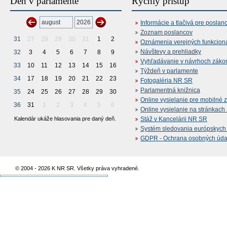
Deň v parlamente
Rýchly prístup
Informácie a tlačivá pre poslan
Zoznam poslancov
31
27
28
29
30
31
1
2
Oznámenia verejných funkcion
Návštevy a prehliadky
32
3
4
5
6
7
8
9
Vyhľadávanie v návrhoch záko
33
10
11
12
13
14
15
16
Týždeň v parlamente
34
17
18
19
20
21
22
23
Fotogaléria NR SR
Parlamentná knižnica
35
24
25
26
27
28
29
30
Online vysielanie pre mobilné 
36
31
1
2
3
4
5
6
Online vysielanie na stránkac
Kalendár ukáže hlasovania pre daný deň.
Stáž v Kancelárii NR SR
Systém sledovania európskych z
GDPR - Ochrana osobných údajo
© 2004 - 2026 K NR SR. Všetky práva vyhradené.