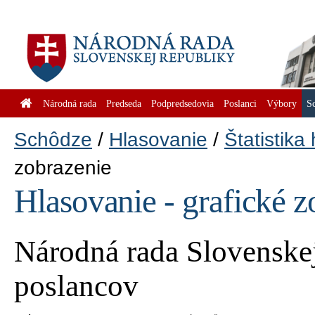
Národná rada
Predseda
Podpredsedovia
Poslanci
Výbory
S
Schôdze
Hlasovanie
Štatistika
zobrazenie
Hlasovanie - grafické z
Národná rada Slovenskej
poslancov