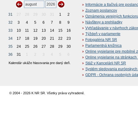
Informácie a tlačivá pre poslan
Zoznam poslancov
31
27
28
29
30
31
1
2
Oznámenia verejných funkcion
Návštevy a prehliadky
32
3
4
5
6
7
8
9
Vyhľadávanie v návrhoch záko
33
10
11
12
13
14
15
16
Týždeň v parlamente
34
17
18
19
20
21
22
23
Fotogaléria NR SR
Parlamentná knižnica
35
24
25
26
27
28
29
30
Online vysielanie pre mobilné 
36
31
1
2
3
4
5
6
Online vysielanie na stránkac
Kalendár ukáže hlasovania pre daný deň.
Stáž v Kancelárii NR SR
Systém sledovania európskych z
GDPR - Ochrana osobných údajo
© 2004 - 2026 K NR SR. Všetky práva vyhradené.