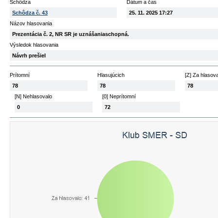
Schôdza
Dátum a čas
Schôdza č. 43
25. 11. 2025 17:27
Názov hlasovania
Prezentácia č. 2, NR SR je uznášaniaschopná.
Výsledok hlasovania
Návrh prešiel
Prítomní
Hlasujúcich
[Z] Za hlasov
78
78
78
[N] Nehlasovalo
[0] Neprítomní
0
72