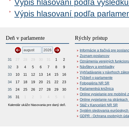
Výpis hlasovaní podľa výsledku
Výpis hlasovaní podľa parlame
Deň v parlamente
Rýchly prístup
Informácie a tlačivá pre poslan
Zoznam poslancov
31
27
28
29
30
31
1
2
Oznámenia verejných funkcion
Návštevy a prehliadky
32
3
4
5
6
7
8
9
Vyhľadávanie v návrhoch záko
33
10
11
12
13
14
15
16
Týždeň v parlamente
34
17
18
19
20
21
22
23
Fotogaléria NR SR
Parlamentná knižnica
35
24
25
26
27
28
29
30
Online vysielanie pre mobilné 
36
31
1
2
3
4
5
6
Online vysielanie na stránkac
Kalendár ukáže hlasovania pre daný deň.
Stáž v Kancelárii NR SR
Systém sledovania európskych z
GDPR - Ochrana osobných údajo