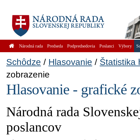
Národná rada
Predseda
Podpredsedovia
Poslanci
Výbory
S
Schôdze
Hlasovanie
Štatistika
zobrazenie
Hlasovanie - grafické z
Národná rada Slovenskej
poslancov