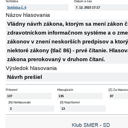
Schôdza
Dátum a čas
Schôdza č. 6
7. 12. 2023 17:17
Názov hlasovania
Vládny návrh zákona, ktorým sa mení zákon č
zdravotníckom informačnom systéme a o zmen
zákonov v znení neskorších predpisov a ktor
niektoré zákony (tlač 86) - prvé čítanie. Hlaso
zákona prerokovaný v druhom čítaní.
Výsledok hlasovania
Návrh prešiel
Prítomní
Hlasujúcich
[Z] Za hlasov
137
135
87
[N] Nehlasovalo
[0] Neprítomní
2
13