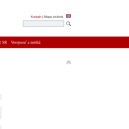
Kontakt
|
Mapa stránok
R SR
Verejnosť a médiá
.