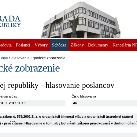
edovia
Poslanci
Výbory
Schôdze
Zákony
Dokumenty
Kancelária N
lubov
Hlasovanie - grafické zobrazenie
ické zobrazenie
j republiky - hlasovanie poslancov
átum a čas
Číslo hlasovania
31. 1. 2013 11:13
46
zákon č. 575/2001 Z. z. o organizácii činnosti vlády a organizácii ústrednej štátnej
) - prvé čítanie. Hlasovanie o tom, aby bol návrh zákona prerokovaný v druhom čítaní