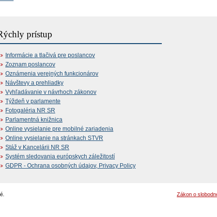
Rýchly prístup
Informácie a tlačivá pre poslancov
Zoznam poslancov
Oznámenia verejných funkcionárov
Návštevy a prehliadky
Vyhľadávanie v návrhoch zákonov
Týždeň v parlamente
Fotogaléria NR SR
Parlamentná knižnica
Online vysielanie pre mobilné zariadenia
Online vysielanie na stránkach STVR
Stáž v Kancelárii NR SR
Systém sledovania európskych záležitostí
GDPR - Ochrana osobných údajov, Privacy Policy
é.
Zákon o slobodn