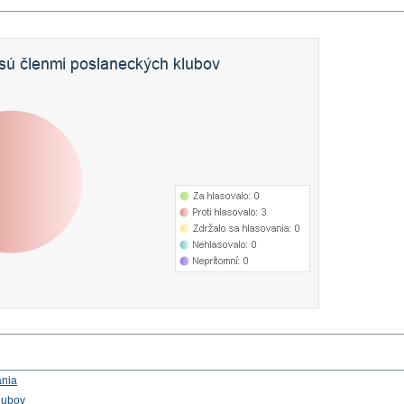
ania
lubov