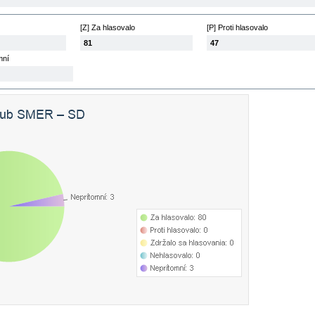
[Z] Za hlasovalo
[P] Proti hlasovalo
81
47
mní