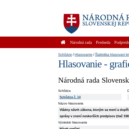
Národná rada
Predseda
Podpreds
Schôdze
Hlasovanie
Štatistika hlasovaní k
Hlasovanie - graf
Národná rada Slovenske
Schôdza
D
Schôdza č. 14
Názov hlasovania
Vládny návrh zákona, ktorým sa mení a dopĺňa 
správy v znení neskorších predpisov (tlač 338
Výsledok hlasovania
Návrh prešiel