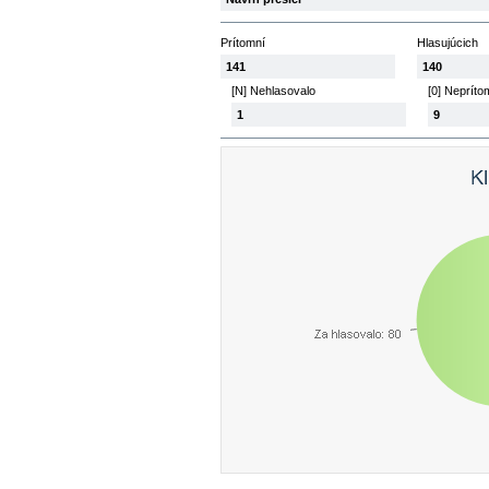
Prítomní
Hlasujúcich
141
140
[N] Nehlasovalo
[0] Nepríto
1
9