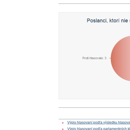
Výpis hlasovaní podľa výsledku hlasov
Výpis hlasovaní podľa parlamentných k