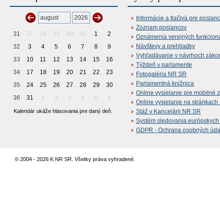
Informácie a tlačivá pre poslan
Zoznam poslancov
31
27
28
29
30
31
1
2
Oznámenia verejných funkcion
Návštevy a prehliadky
32
3
4
5
6
7
8
9
Vyhľadávanie v návrhoch záko
33
10
11
12
13
14
15
16
Týždeň v parlamente
34
17
18
19
20
21
22
23
Fotogaléria NR SR
Parlamentná knižnica
35
24
25
26
27
28
29
30
Online vysielanie pre mobilné 
36
31
1
2
3
4
5
6
Online vysielanie na stránkac
Kalendár ukáže hlasovania pre daný deň.
Stáž v Kancelárii NR SR
Systém sledovania európskych z
GDPR - Ochrana osobných údajo
© 2004 - 2026 K NR SR. Všetky práva vyhradené.