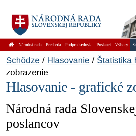
Národná rada
Predseda
Podpredsedovia
Poslanci
Výbory
S
Schôdze
Hlasovanie
Štatistika
zobrazenie
Hlasovanie - grafické z
Národná rada Slovenskej
poslancov