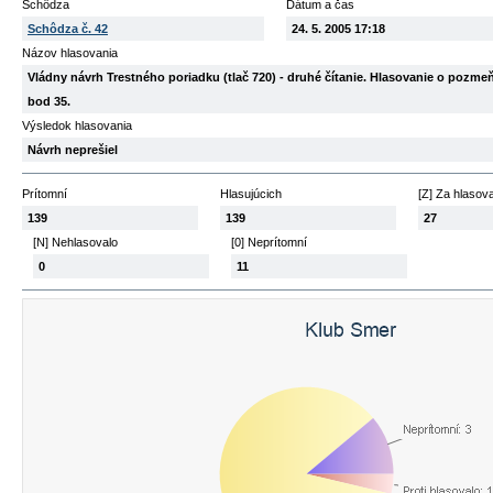
Schôdza
Dátum a čas
Schôdza č. 42
24. 5. 2005 17:18
Názov hlasovania
Vládny návrh Trestného poriadku (tlač 720) - druhé čítanie. Hlasovanie o pozm
bod 35.
Výsledok hlasovania
Návrh neprešiel
Prítomní
Hlasujúcich
[Z] Za hlasov
139
139
27
[N] Nehlasovalo
[0] Neprítomní
0
11