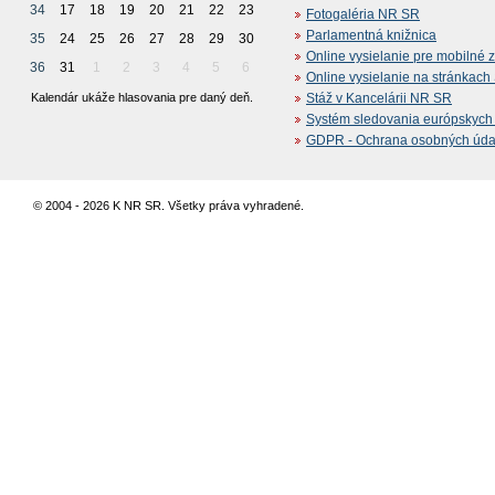
34
17
18
19
20
21
22
23
Fotogaléria NR SR
Parlamentná knižnica
35
24
25
26
27
28
29
30
Online vysielanie pre mobilné 
36
31
1
2
3
4
5
6
Online vysielanie na stránkac
Kalendár ukáže hlasovania pre daný deň.
Stáž v Kancelárii NR SR
Systém sledovania európskych z
GDPR - Ochrana osobných údajo
© 2004 - 2026 K NR SR. Všetky práva vyhradené.