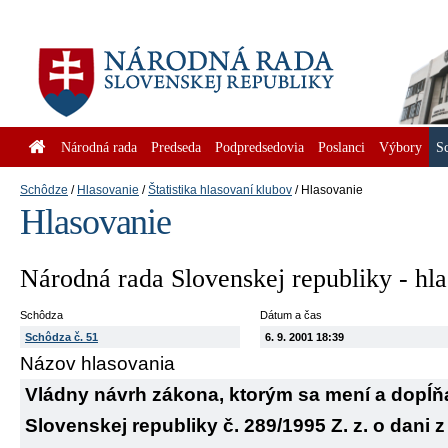
Národná rada
Predseda
Podpredsedovia
Poslanci
Výbory
S
Schôdze
Hlasovanie
Štatistika hlasovaní klubov
Hlasovanie
Hlasovanie
Národná rada Slovenskej republiky - hl
Schôdza
Dátum a čas
Schôdza č. 51
6. 9. 2001 18:39
Názov hlasovania
Vládny návrh zákona, ktorým sa mení a dopĺň
Slovenskej republiky č. 289/1995 Z. z. o dani 