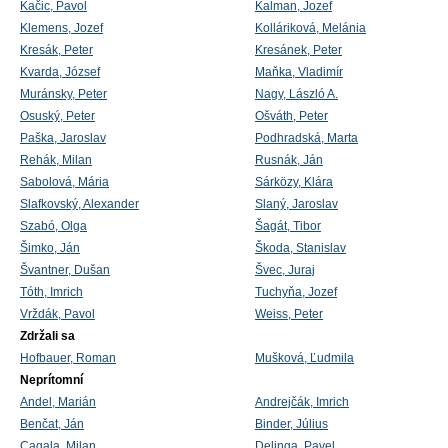
Kačic, Pavol
Kalman, Jozef
Klemens, Jozef
Kolláriková, Melánia
Kresák, Peter
Kresánek, Peter
Kvarda, József
Maňka, Vladimír
Muránsky, Peter
Nagy, László A.
Osuský, Peter
Ošváth, Peter
Paška, Jaroslav
Podhradská, Marta
Rehák, Milan
Rusnák, Ján
Sabolová, Mária
Sárközy, Klára
Slafkovský, Alexander
Slaný, Jaroslav
Szabó, Olga
Šagát, Tibor
Šimko, Ján
Škoda, Stanislav
Švantner, Dušan
Švec, Juraj
Tóth, Imrich
Tuchyňa, Jozef
Vrždák, Pavol
Weiss, Peter
Zdržali sa
Hofbauer, Roman
Mušková, Ľudmila
Neprítomní
Andel, Marián
Andrejčák, Imrich
Benčat, Ján
Binder, Július
Cagala, Milan
Delinga, Pavel