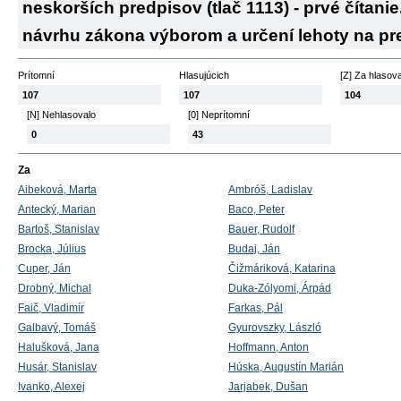
neskorších predpisov (tlač 1113) - prvé čítanie
návrhu zákona výborom a určení lehoty na pr
Prítomní
Hlasujúcich
[Z] Za hlasov
107
107
104
[N] Nehlasovalo
[0] Neprítomní
0
43
Za
Aibeková, Marta
Ambróš, Ladislav
Antecký, Marian
Baco, Peter
Bartoš, Stanislav
Bauer, Rudolf
Brocka, Július
Budaj, Ján
Cuper, Ján
Čižmáriková, Katarina
Drobný, Michal
Duka-Zólyomi, Árpád
Faič, Vladimír
Farkas, Pál
Galbavý, Tomáš
Gyurovszky, László
Halušková, Jana
Hoffmann, Anton
Husár, Stanislav
Húska, Augustín Marián
Ivanko, Alexej
Jarjabek, Dušan