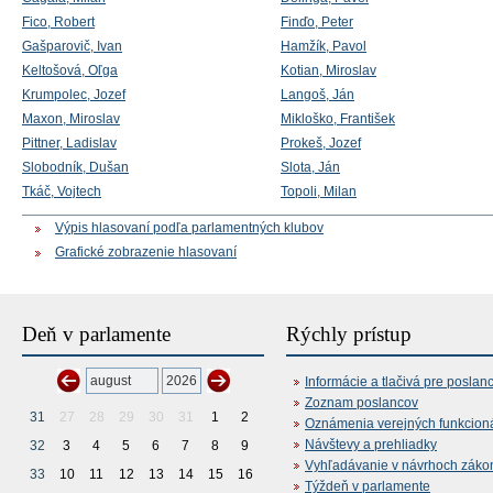
Fico, Robert
Finďo, Peter
Gašparovič, Ivan
Hamžík, Pavol
Keltošová, Oľga
Kotian, Miroslav
Krumpolec, Jozef
Langoš, Ján
Maxon, Miroslav
Mikloško, František
Pittner, Ladislav
Prokeš, Jozef
Slobodník, Dušan
Slota, Ján
Tkáč, Vojtech
Topoli, Milan
Výpis hlasovaní podľa parlamentných klubov
Grafické zobrazenie hlasovaní
Deň v parlamente
Rýchly prístup
Informácie a tlačivá pre poslan
Zoznam poslancov
31
27
28
29
30
31
1
2
Oznámenia verejných funkcion
Návštevy a prehliadky
32
3
4
5
6
7
8
9
Vyhľadávanie v návrhoch záko
33
10
11
12
13
14
15
16
Týždeň v parlamente