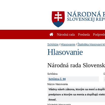
Národná rada
Predseda
Podpreds
Schôdze
Hlasovanie
Štatistika hlasovaní k
Hlasovanie
Národná rada Slovenske
Schôdza
D
Schôdza č. 94
Názov hlasovania
Vládny návrh zákona, ktorým sa mení a dopĺňa
predpisov a ktorým sa menia a dopĺňajú niektor
ihneď.
Výsledok hlasovania