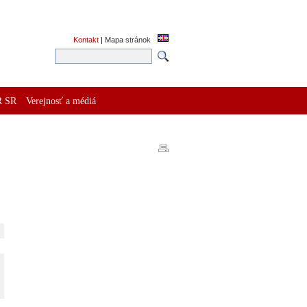
Kontakt
|
Mapa stránok
R SR
Verejnosť a médiá