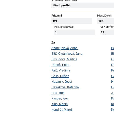
Návrh prešiel
Prítomní
Hlasujúcich
121
120
[N] Nehlasovalo
[0] Nepríto
1
29
Za
Andrejuvová, Anna
Ba
Bittó Cigániková, Jana
B
Brisudová, Martina
C
Dobeš, Peter
D
Faič, Vladimír
F
Galis, Dušan
G
Habánik, Jozef
H
Hatráková, Katarína
H
Hus, Igor
J
Kašper, Igor
K
Klus, Martin
K
Kondrót, Maroš
K