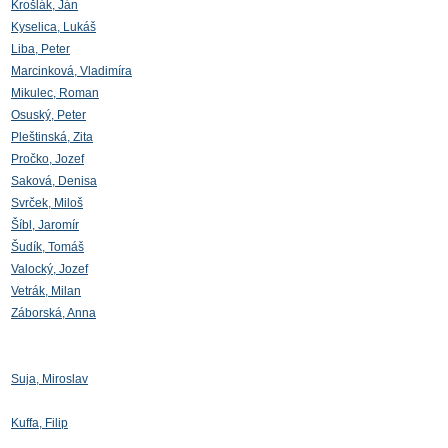
Krošlák, Ján
Kyselica, Lukáš
Liba, Peter
Marcinková, Vladimíra
Mikulec, Roman
Osuský, Peter
Pleštinská, Zita
Pročko, Jozef
Saková, Denisa
Svrček, Miloš
Šíbl, Jaromír
Šudík, Tomáš
Valocký, Jozef
Vetrák, Milan
Záborská, Anna
Suja, Miroslav
Kuffa, Filip