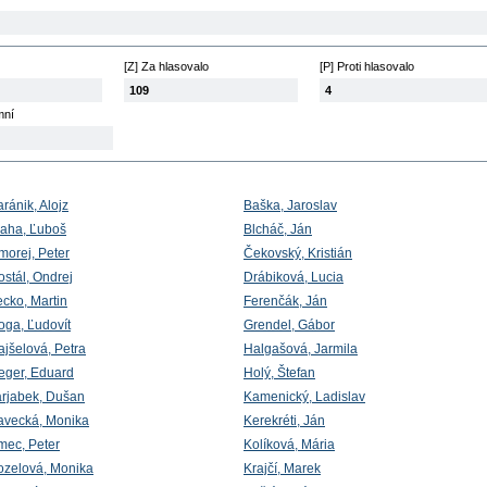
[Z] Za hlasovalo
[P] Proti hlasovalo
109
4
mní
ránik, Alojz
Baška, Jaroslav
laha, Ľuboš
Blcháč, Ján
morej, Peter
Čekovský, Kristián
ostál, Ondrej
Drábiková, Lucia
ecko, Martin
Ferenčák, Ján
oga, Ľudovít
Grendel, Gábor
ajšelová, Petra
Halgašová, Jarmila
eger, Eduard
Holý, Štefan
arjabek, Dušan
Kamenický, Ladislav
avecká, Monika
Kerekréti, Ján
mec, Peter
Kolíková, Mária
ozelová, Monika
Krajčí, Marek