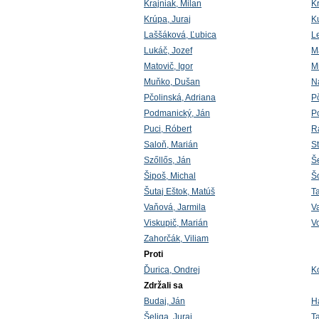
Krajniak, Milan
K
Krúpa, Juraj
K
Laššáková, Ľubica
L
Lukáč, Jozef
M
Matovič, Igor
M
Muňko, Dušan
N
Pčolinská, Adriana
Pč
Podmanický, Ján
Po
Puci, Róbert
R
Saloň, Marián
St
Szőllős, Ján
Š
Šipoš, Michal
Š
Šutaj Eštok, Matúš
T
Vaňová, Jarmila
V
Viskupič, Marián
V
Zahorčák, Viliam
Proti
Ďurica, Ondrej
K
Zdržali sa
Budaj, Ján
H
Šeliga, Juraj
T