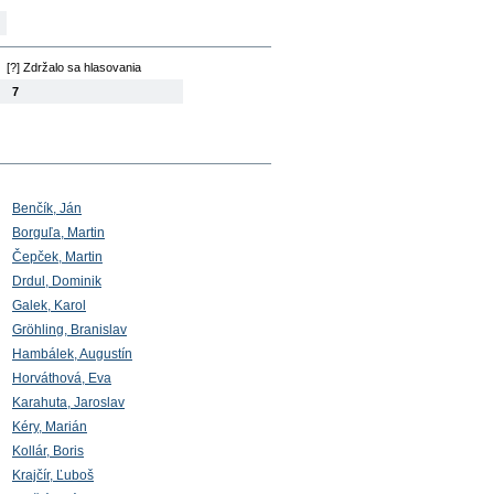
[?] Zdržalo sa hlasovania
7
Benčík, Ján
Borguľa, Martin
Čepček, Martin
Drdul, Dominik
Galek, Karol
Gröhling, Branislav
Hambálek, Augustín
Horváthová, Eva
Karahuta, Jaroslav
Kéry, Marián
Kollár, Boris
Krajčír, Ľuboš