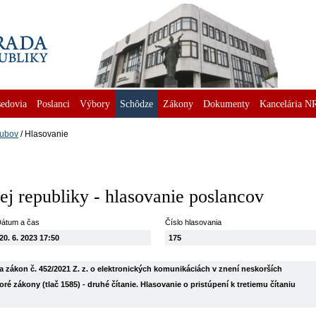
edovia
Poslanci
Výbory
Schôdze
Zákony
Dokumenty
Kancelária N
lubov
Hlasovanie
j republiky - hlasovanie poslancov
átum a čas
Číslo hlasovania
20. 6. 2023 17:50
175
 zákon č. 452/2021 Z. z. o elektronických komunikáciách v znení neskorších
é zákony (tlač 1585) - druhé čítanie. Hlasovanie o pristúpení k tretiemu čítaniu