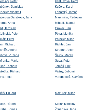
remský, Peter
Krištúfková, Petra
ubánek, Stanislav
Kučera, Karol
edecký, Vladimír
Lehotský, Tomáš
ajorová Garstková, Jana
Marcinčin, Radovan
ierna, Anna
Mihalik, Marcel
aď, Jaroslav
Oravec, Ján
olinský, Peter
Péter, Monika
llák, Peter
Potocký, Milan
aši, Richard
Richter, Ján
ančík, Andrej
Stredák, Anton
ebová, Zuzana
Šefčík, Marek
ofranko, Mária
Šuca, Peter
akáč, Richard
Tomáš, Erik
ašečka, Richard
Vážny, Ľubomír
ons, Peter
Vorobelová, Slavěna
očiš, Eduard
Mazurek, Milan
alák, Róbert
Kollár, Miroslav
araba, Tomáš
Žitňanská, Jana