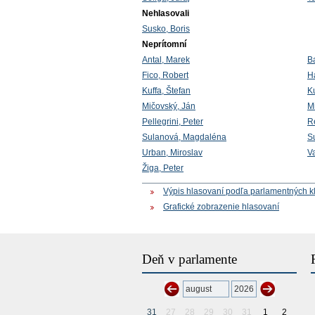
Nehlasovali
Susko, Boris
Neprítomní
Antal, Marek
Ba
Fico, Robert
H
Kuffa, Štefan
Ku
Mičovský, Ján
Mi
Pellegrini, Peter
R
Sulanová, Magdaléna
Su
Urban, Miroslav
V
Žiga, Peter
Výpis hlasovaní podľa parlamentných k
Grafické zobrazenie hlasovaní
Deň v parlamente
31
27
28
29
30
31
1
2