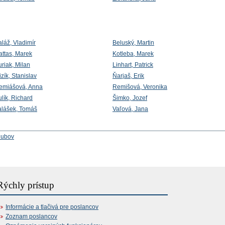
láž, Vladimír
Beluský, Martin
attas, Marek
Kotleba, Marek
riak, Milan
Linhart, Patrick
zík, Stanislav
Ňarjaš, Erik
emiášová, Anna
Remišová, Veronika
lík, Richard
Šimko, Jozef
alášek, Tomáš
Vaľová, Jana
lubov
Rýchly prístup
Informácie a tlačivá pre poslancov
Zoznam poslancov