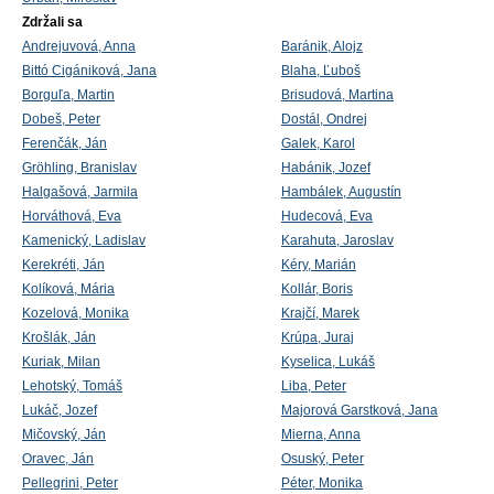
Zdržali sa
Andrejuvová, Anna
Baránik, Alojz
Bittó Cigániková, Jana
Blaha, Ľuboš
Borguľa, Martin
Brisudová, Martina
Dobeš, Peter
Dostál, Ondrej
Ferenčák, Ján
Galek, Karol
Gröhling, Branislav
Habánik, Jozef
Halgašová, Jarmila
Hambálek, Augustín
Horváthová, Eva
Hudecová, Eva
Kamenický, Ladislav
Karahuta, Jaroslav
Kerekréti, Ján
Kéry, Marián
Kolíková, Mária
Kollár, Boris
Kozelová, Monika
Krajčí, Marek
Krošlák, Ján
Krúpa, Juraj
Kuriak, Milan
Kyselica, Lukáš
Lehotský, Tomáš
Liba, Peter
Lukáč, Jozef
Majorová Garstková, Jana
Mičovský, Ján
Mierna, Anna
Oravec, Ján
Osuský, Peter
Pellegrini, Peter
Péter, Monika