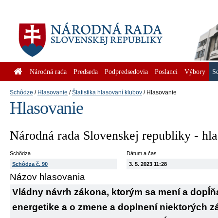
Národná rada
Predseda
Podpredsedovia
Poslanci
Výbory
S
Schôdze
Hlasovanie
Štatistika hlasovaní klubov
Hlasovanie
Hlasovanie
Národná rada Slovenskej republiky - hl
Schôdza
Dátum a čas
Schôdza č. 90
3. 5. 2023 11:28
Názov hlasovania
Vládny návrh zákona, ktorým sa mení a dopĺňa 
energetike a o zmene a doplnení niektorých 