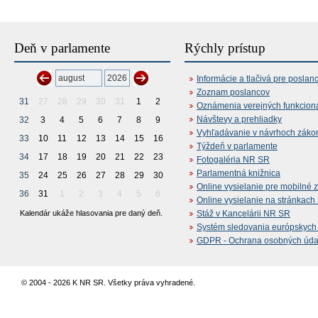
Deň v parlamente
Rýchly prístup
Informácie a tlačivá pre poslan
Zoznam poslancov
31
27
28
29
30
31
1
2
Oznámenia verejných funkcion
Návštevy a prehliadky
32
3
4
5
6
7
8
9
Vyhľadávanie v návrhoch záko
33
10
11
12
13
14
15
16
Týždeň v parlamente
34
17
18
19
20
21
22
23
Fotogaléria NR SR
Parlamentná knižnica
35
24
25
26
27
28
29
30
Online vysielanie pre mobilné 
36
31
1
2
3
4
5
6
Online vysielanie na stránkac
Kalendár ukáže hlasovania pre daný deň.
Stáž v Kancelárii NR SR
Systém sledovania európskych z
GDPR - Ochrana osobných údajo
© 2004 - 2026 K NR SR. Všetky práva vyhradené.