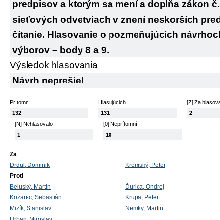
predpisov a ktorým sa mení a dopĺňa zákon č. 2
sieťových odvetviach v znení neskorších predp
čítanie. Hlasovanie o pozmeňujúcich návrhoc
výborov – body 8 a 9.
Výsledok hlasovania
Návrh neprešiel
Prítomní
Hlasujúcich
[Z] Za hlasov
132
131
2
[N] Nehlasovalo
[0] Neprítomní
1
18
Za
Drdul, Dominik
Kremský, Peter
Proti
Beluský, Martin
Ďurica, Ondrej
Kozarec, Sebastián
Krupa, Peter
Mizík, Stanislav
Nemky, Martin
Urban, Miroslav