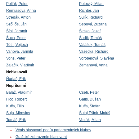
Pollák, Peter
Potocký, Milan
Remiášová, Anna
Richter, Ján
Stredák, Anton
Sulík, Richard
Szőllős, Ján
Šebová, Zuzana
Šíbl, Jaromír
Šimko, Jozef
Šuca, Peter
Šudík, Tomáš
Tóth, Vojtech
Valášek, Tomáš
Vaňová, Jarmila
Vašečka, Richard
Vons, Peter
Vorobelová, Slavěna
Zajačik, Vladimír
Zemanová, Anna
Nehlasovali
Ňarjaš, Erik
Neprítomní
Baláž, Vladimír
Cseh, Peter
Fico, Robert
Galis, Dušan
Kuffa, Filip
Kuffa, Štefan
Suja, Miroslav
Šutaj Eštok, Matúš
Tomáš, Erik
Vetrák, Milan
Výpis hlasovaní podľa parlamentných klubov
Grafické zobrazenie hlasovaní