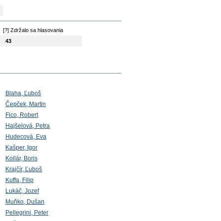
[?] Zdržalo sa hlasovania
43
Blaha, Ľuboš
Čepček, Martin
Fico, Robert
Hajšelová, Petra
Hudecová, Eva
Kašper, Igor
Kollár, Boris
Krajčír, Ľuboš
Kuffa, Filip
Lukáč, Jozef
Muňko, Dušan
Pellegrini, Peter