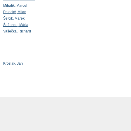
Mihalik, Marcel
Potocký, Milan
Šefčík, Marek
Šofranko, Mária
Vašečka, Richard
Krošlák, Ján