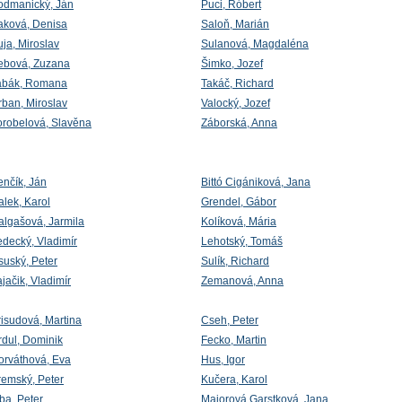
odmanický, Ján
Puci, Róbert
aková, Denisa
Saloň, Marián
ja, Miroslav
Sulanová, Magdaléna
ebová, Zuzana
Šimko, Jozef
abák, Romana
Takáč, Richard
rban, Miroslav
Valocký, Jozef
orobelová, Slavěna
Záborská, Anna
enčík, Ján
Bittó Cigániková, Jana
alek, Karol
Grendel, Gábor
algašová, Jarmila
Kolíková, Mária
edecký, Vladimír
Lehotský, Tomáš
suský, Peter
Sulík, Richard
jačik, Vladimír
Zemanová, Anna
risudová, Martina
Cseh, Peter
rdul, Dominik
Fecko, Martin
orváthová, Eva
Hus, Igor
remský, Peter
Kučera, Karol
ba, Peter
Majorová Garstková, Jana