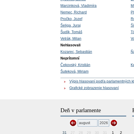
Marcinková, Vladimíra
M
Nemec, Richard
Pl
Pročko, Jozef
R
Šeliga, Juraj
Ší
Šudík, Tomáš
Tó
Vetrák, Milan
V
Nehlasovali
Kozarec, Sebastián
Ňa
Neprítomní
Čekovský, Kristián
Ke
Šuteková, Miriam
Výpis hlasovaní podľa parlamentných k
Grafické zobrazenie hlasovaní
Deň v parlamente
31
27
28
29
30
31
1
2