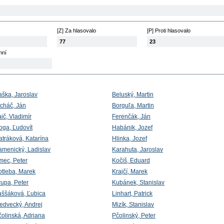
[Z] Za hlasovalo
[P] Proti hlasovalo
77
23
mní
aška, Jaroslav
Beluský, Martin
lcháč, Ján
Borguľa, Martin
ič, Vladimír
Ferenčák, Ján
oga, Ľudovít
Habánik, Jozef
atráková, Katarína
Hlinka, Jozef
amenický, Ladislav
Karahuta, Jaroslav
mec, Peter
Kočiš, Eduard
otleba, Marek
Krajčí, Marek
rupa, Peter
Kubánek, Stanislav
aššáková, Ľubica
Linhart, Patrick
edvecký, Andrej
Mizík, Stanislav
čolinská, Adriana
Pčolinský, Peter