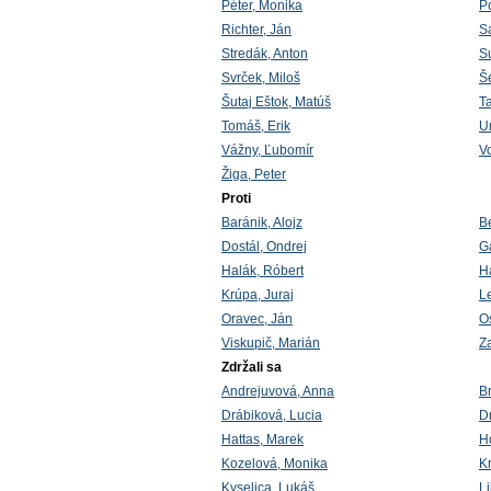
Péter, Monika
P
Richter, Ján
S
Stredák, Anton
Su
Svrček, Miloš
Š
Šutaj Eštok, Matúš
T
Tomáš, Erik
U
Vážny, Ľubomír
V
Žiga, Peter
Proti
Baránik, Alojz
B
Dostál, Ondrej
G
Halák, Róbert
H
Krúpa, Juraj
L
Oravec, Ján
O
Viskupič, Marián
Za
Zdržali sa
Andrejuvová, Anna
B
Drábiková, Lucia
D
Hattas, Marek
H
Kozelová, Monika
K
Kyselica, Lukáš
Li