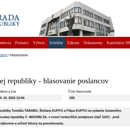
edovia
Poslanci
Výbory
Schôdze
Zákony
Dokumenty
Kancelária N
lubov
Hlasovanie
j republiky - hlasovanie poslancov
átum a čas
Číslo hlasovania
4. 10. 2022 12:04
182
epubliky Tomáša TARABU, Štefana KUFFU a Filipa KUFFU na vydanie ústavného
skej republiky č. 460/1992 Zb. v znení neskorších predpisov (tlač 1147) - prvé
a výborom a určení lehoty na prerokovanie.