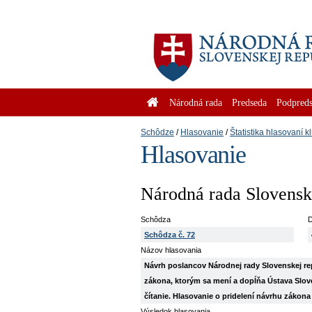
Národná rada
Predseda
Podpreds
Schôdze
Hlasovanie
Štatistika hlasovaní k
Hlasovanie
Národná rada Slovenske
Schôdza
D
Schôdza č. 72
Názov hlasovania
Návrh poslancov Národnej rady Slovenskej r
zákona, ktorým sa mení a dopĺňa Ústava Sloven
čítanie. Hlasovanie o pridelení návrhu zákon
Výsledok hlasovania