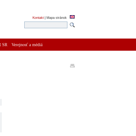
Kontakt
|
Mapa stránok
R SR
Verejnosť a médiá