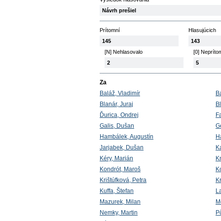
Návrh prešiel
Prítomní
Hlasujúcich
145
143
[N] Nehlasovalo
[0] Nepríto
2
5
Za
Baláž, Vladimír
B
Blanár, Juraj
B
Ďurica, Ondrej
Fa
Galis, Dušan
G
Hambálek, Augustín
H
Jarjabek, Dušan
K
Kéry, Marián
K
Kondrót, Maroš
K
Krištúfková, Petra
K
Kuffa, Štefan
L
Mazurek, Milan
M
Nemky, Martin
P