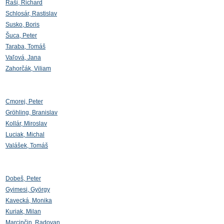
Raši, Richard
Schlosár, Rastislav
Susko, Boris
Šuca, Peter
Taraba, Tomáš
Vaľová, Jana
Zahorčák, Viliam
Cmorej, Peter
Gröhling, Branislav
Kollár, Miroslav
Luciak, Michal
Valášek, Tomáš
Dobeš, Peter
Gyimesi, György
Kavecká, Monika
Kuriak, Milan
Marcinčin, Radovan