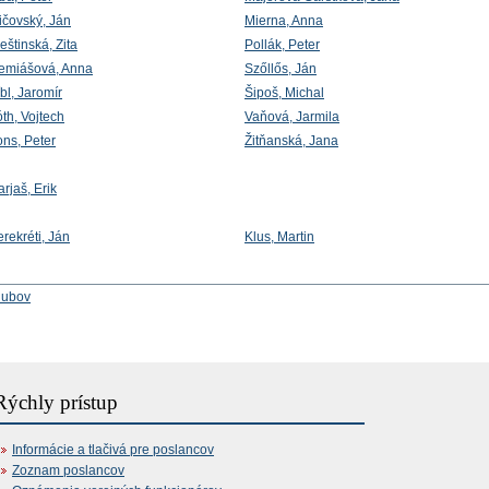
ičovský, Ján
Mierna, Anna
eštinská, Zita
Pollák, Peter
emiášová, Anna
Szőllős, Ján
bl, Jaromír
Šipoš, Michal
th, Vojtech
Vaňová, Jarmila
ons, Peter
Žitňanská, Jana
rjaš, Erik
rekréti, Ján
Klus, Martin
lubov
Rýchly prístup
Informácie a tlačivá pre poslancov
Zoznam poslancov