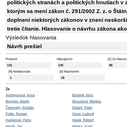
politických stranách a politických hnutiach v
ktorým sa mení zákon č. 291/2002 Z. z. o Štát
doplnení niektorých zákonov v znení neskoršíc
tretie čítanie. Hlasovanie o návrhu zákona ako
Výsledok hlasovania
Návrh prešiel
Prítomní
Hlasujúcich
[Z] Za hlasov
131
130
86
[N] Nehlasovalo
[0] Neprítomní
1
19
Za
Andrejuvová, Anna
Baránik, Alojz
Borguľa, Martin
Brisudová, Martina
Čekovský, Kristián
Dobeš, Peter
Foltin, Roman
Goga, Ľudovít
Hajšelová, Petra
Halák, Róbert
Herák, Ján
Hlinka, Jozef