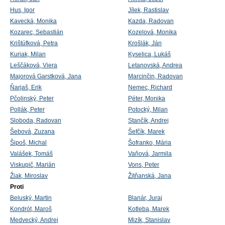
Hus, Igor
Jílek, Rastislav
Kavecká, Monika
Kazda, Radovan
Kozarec, Sebastián
Kozelová, Monika
Krištúfková, Petra
Krošlák, Ján
Kuriak, Milan
Kyselica, Lukáš
Leščáková, Viera
Letanovská, Andrea
Majorová Garstková, Jana
Marcinčin, Radovan
Ňarjaš, Erik
Nemec, Richard
Pčolinský, Peter
Péter, Monika
Pollák, Peter
Potocký, Milan
Sloboda, Radovan
Stančík, Andrej
Šebová, Zuzana
Šefčík, Marek
Šipoš, Michal
Šofranko, Mária
Valášek, Tomáš
Vaňová, Jarmila
Viskupič, Marián
Vons, Peter
Žiak, Miroslav
Žitňanská, Jana
Proti
Beluský, Martin
Blanár, Juraj
Kondrót, Maroš
Kotleba, Marek
Medvecký, Andrej
Mizík, Stanislav