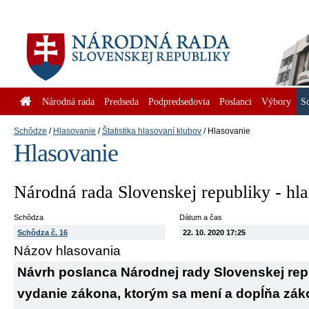
Národná rada
Predseda
Podpredsedovia
Poslanci
Výbory
S
Schôdze
Hlasovanie
Štatistika hlasovaní klubov
Hlasovanie
Hlasovanie
Národná rada Slovenskej republiky - hl
Schôdza
Dátum a čas
Schôdza č. 16
22. 10. 2020 17:25
Názov hlasovania
Návrh poslanca Národnej rady Slovenskej re
vydanie zákona, ktorým sa mení a dopĺňa zákon