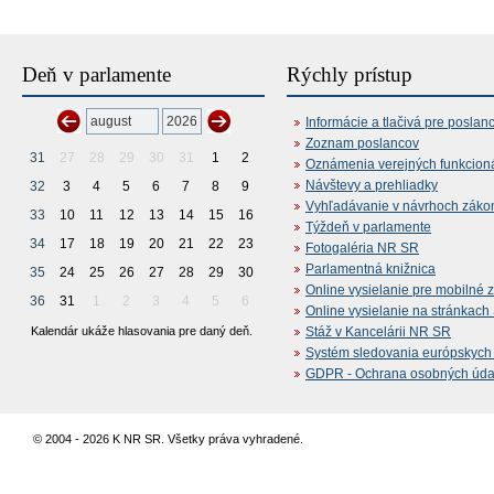
Deň v parlamente
Rýchly prístup
Informácie a tlačivá pre poslan
Zoznam poslancov
31
27
28
29
30
31
1
2
Oznámenia verejných funkcion
Návštevy a prehliadky
32
3
4
5
6
7
8
9
Vyhľadávanie v návrhoch záko
33
10
11
12
13
14
15
16
Týždeň v parlamente
34
17
18
19
20
21
22
23
Fotogaléria NR SR
Parlamentná knižnica
35
24
25
26
27
28
29
30
Online vysielanie pre mobilné 
36
31
1
2
3
4
5
6
Online vysielanie na stránkac
Kalendár ukáže hlasovania pre daný deň.
Stáž v Kancelárii NR SR
Systém sledovania európskych z
GDPR - Ochrana osobných údajo
© 2004 - 2026 K NR SR. Všetky práva vyhradené.