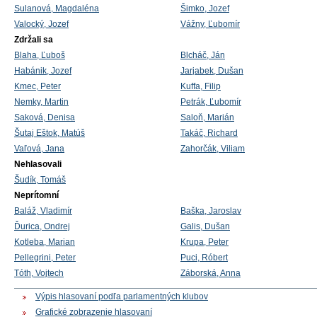
Sulanová, Magdaléna
Šimko, Jozef
Valocký, Jozef
Vážny, Ľubomír
Zdržali sa
Blaha, Ľuboš
Blcháč, Ján
Habánik, Jozef
Jarjabek, Dušan
Kmec, Peter
Kuffa, Filip
Nemky, Martin
Petrák, Ľubomír
Saková, Denisa
Saloň, Marián
Šutaj Eštok, Matúš
Takáč, Richard
Vaľová, Jana
Zahorčák, Viliam
Nehlasovali
Šudík, Tomáš
Neprítomní
Baláž, Vladimír
Baška, Jaroslav
Ďurica, Ondrej
Galis, Dušan
Kotleba, Marian
Krupa, Peter
Pellegrini, Peter
Puci, Róbert
Tóth, Vojtech
Záborská, Anna
Výpis hlasovaní podľa parlamentných klubov
Grafické zobrazenie hlasovaní