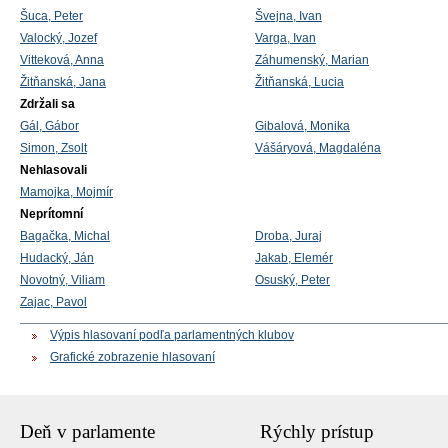
Šuca, Peter
Švejna, Ivan
Valocký, Jozef
Varga, Ivan
Vitteková, Anna
Záhumenský, Marian
Žitňanská, Jana
Žitňanská, Lucia
Zdržali sa
Gál, Gábor
Gibalová, Monika
Simon, Zsolt
Vášáryová, Magdaléna
Nehlasovali
Mamojka, Mojmír
Neprítomní
Bagačka, Michal
Droba, Juraj
Hudacký, Ján
Jakab, Elemér
Novotný, Viliam
Osuský, Peter
Zajac, Pavol
Výpis hlasovaní podľa parlamentných klubov
Grafické zobrazenie hlasovaní
Deň v parlamente
Rýchly prístup