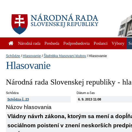
Národná rada
Predseda
Podpredsedovia
Poslanci
Výbory
S
Schôdze
Hlasovanie
Štatistika hlasovaní klubov
Hlasovanie
Hlasovanie
Národná rada Slovenskej republiky - hl
Schôdza
Dátum a čas
Schôdza č. 23
6. 9. 2013 11:08
Názov hlasovania
Vládny návrh zákona, ktorým sa mení a dopĺňa 
sociálnom poistení v znení neskorších predpi