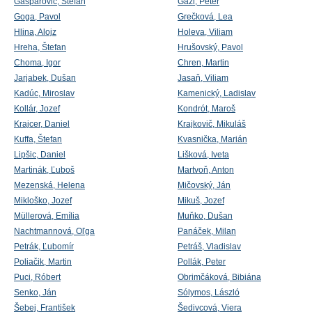
Gašparovič, Štefan
Gaži, Peter
Goga, Pavol
Grečková, Lea
Hlina, Alojz
Holeva, Viliam
Hreha, Štefan
Hrušovský, Pavol
Choma, Igor
Chren, Martin
Jarjabek, Dušan
Jasaň, Viliam
Kadúc, Miroslav
Kamenický, Ladislav
Kollár, Jozef
Kondrót, Maroš
Krajcer, Daniel
Krajkovič, Mikuláš
Kuffa, Štefan
Kvasnička, Marián
Lipšic, Daniel
Lišková, Iveta
Martinák, Ľuboš
Martvoň, Anton
Mezenská, Helena
Mičovský, Ján
Mikloško, Jozef
Mikuš, Jozef
Müllerová, Emília
Muňko, Dušan
Nachtmannová, Oľga
Panáček, Milan
Petrák, Ľubomír
Petráš, Vladislav
Poliačik, Martin
Pollák, Peter
Puci, Róbert
Obrimčáková, Bibiána
Senko, Ján
Sólymos, László
Šebej, František
Šedivcová, Viera