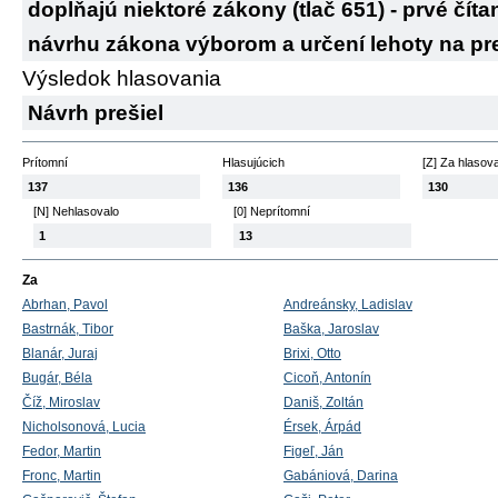
dopĺňajú niektoré zákony (tlač 651) - prvé číta
návrhu zákona výborom a určení lehoty na pr
Výsledok hlasovania
Návrh prešiel
Prítomní
Hlasujúcich
[Z] Za hlasov
137
136
130
[N] Nehlasovalo
[0] Neprítomní
1
13
Za
Abrhan, Pavol
Andreánsky, Ladislav
Bastrnák, Tibor
Baška, Jaroslav
Blanár, Juraj
Brixi, Otto
Bugár, Béla
Cicoň, Antonín
Číž, Miroslav
Daniš, Zoltán
Nicholsonová, Lucia
Érsek, Árpád
Fedor, Martin
Figeľ, Ján
Fronc, Martin
Gabániová, Darina