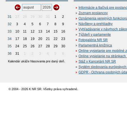
Informácie a tlačivá pre poslan
Zoznam poslancov
31
27
28
29
30
31
1
2
Oznámenia verejných funkcion
Návštevy a prehliadky
32
3
4
5
6
7
8
9
Vyhľadávanie v návrhoch záko
33
10
11
12
13
14
15
16
Týždeň v parlamente
34
17
18
19
20
21
22
23
Fotogaléria NR SR
Parlamentná knižnica
35
24
25
26
27
28
29
30
Online vysielanie pre mobilné 
36
31
1
2
3
4
5
6
Online vysielanie na stránkac
Kalendár ukáže hlasovania pre daný deň.
Stáž v Kancelárii NR SR
Systém sledovania európskych z
GDPR - Ochrana osobných údajo
© 2004 - 2026 K NR SR. Všetky práva vyhradené.