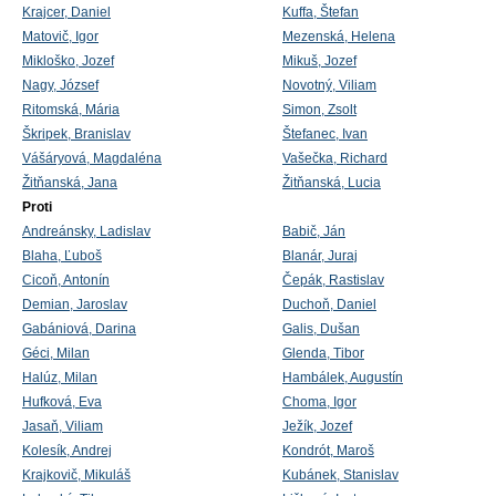
Krajcer, Daniel
Kuffa, Štefan
Matovič, Igor
Mezenská, Helena
Mikloško, Jozef
Mikuš, Jozef
Nagy, József
Novotný, Viliam
Ritomská, Mária
Simon, Zsolt
Škripek, Branislav
Štefanec, Ivan
Vášáryová, Magdaléna
Vašečka, Richard
Žitňanská, Jana
Žitňanská, Lucia
Proti
Andreánsky, Ladislav
Babič, Ján
Blaha, Ľuboš
Blanár, Juraj
Cicoň, Antonín
Čepák, Rastislav
Demian, Jaroslav
Duchoň, Daniel
Gabániová, Darina
Galis, Dušan
Géci, Milan
Glenda, Tibor
Halúz, Milan
Hambálek, Augustín
Hufková, Eva
Choma, Igor
Jasaň, Viliam
Ježík, Jozef
Kolesík, Andrej
Kondrót, Maroš
Krajkovič, Mikuláš
Kubánek, Stanislav