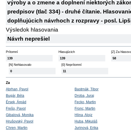
výroby a o zmene a doplnení niektorých záko
predpisov (tlač 334) - druhé čítanie. Hlasova
doplňujúcich návrhoch z rozpravy - posl. Lipš
Výsledok hlasovania
Návrh neprešiel
Prítomní
Hlasujúcich
[Z] Za hlasov
139
139
58
[N] Nehlasovalo
[0] Neprítomní
0
11
Za
Abrhan, Pavol
Bastrnák, Tibor
Bugár, Béla
Droba, Juraj
Érsek, Árpád
Fecko, Martin
Frešo, Pavol
Fronc, Martin
Gibalová, Monika
Hlina, Alojz
Hrušovský, Pavol
Huba, Mikuláš
Chren, Martin
Jurinová, Erika