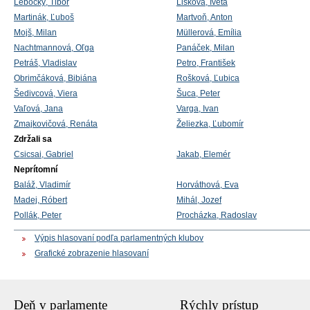
Lebocký, Tibor
Lišková, Iveta
Martinák, Ľuboš
Martvoň, Anton
Mojš, Milan
Müllerová, Emília
Nachtmannová, Oľga
Panáček, Milan
Petráš, Vladislav
Petro, František
Obrimčáková, Bibiána
Rošková, Ľubica
Šedivcová, Viera
Šuca, Peter
Vaľová, Jana
Varga, Ivan
Zmajkovičová, Renáta
Želiezka, Ľubomír
Zdržali sa
Csicsai, Gabriel
Jakab, Elemér
Neprítomní
Baláž, Vladimír
Horváthová, Eva
Madej, Róbert
Mihál, Jozef
Pollák, Peter
Procházka, Radoslav
Výpis hlasovaní podľa parlamentných klubov
Grafické zobrazenie hlasovaní
Deň v parlamente
Rýchly prístup