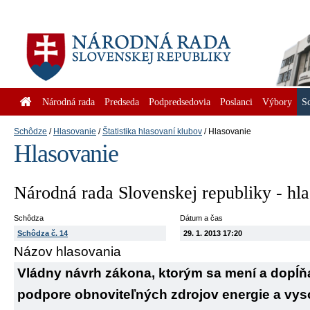
Národná rada
Predseda
Podpredsedovia
Poslanci
Výbory
S
Schôdze
Hlasovanie
Štatistika hlasovaní klubov
Hlasovanie
Hlasovanie
Národná rada Slovenskej republiky - hl
Schôdza
Dátum a čas
Schôdza č. 14
29. 1. 2013 17:20
Názov hlasovania
Vládny návrh zákona, ktorým sa mení a dopĺňa 
podpore obnoviteľných zdrojov energie a vy