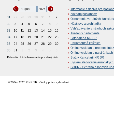
Informácie a tlačivá pre poslan
Zoznam poslancov
31
27
28
29
30
31
1
2
Oznámenia verejných funkcion
Návštevy a prehliadky
32
3
4
5
6
7
8
9
Vyhľadávanie v návrhoch záko
33
10
11
12
13
14
15
16
Týždeň v parlamente
34
17
18
19
20
21
22
23
Fotogaléria NR SR
Parlamentná knižnica
35
24
25
26
27
28
29
30
Online vysielanie pre mobilné 
36
31
1
2
3
4
5
6
Online vysielanie na stránkac
Kalendár ukáže hlasovania pre daný deň.
Stáž v Kancelárii NR SR
Systém sledovania európskych z
GDPR - Ochrana osobných údajo
© 2004 - 2026 K NR SR. Všetky práva vyhradené.