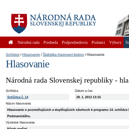
Národná rada
Predseda
Podpredsedovia
Poslanci
Výbory
S
Schôdze
Hlasovanie
Štatistika hlasovaní klubov
Hlasovanie
Hlasovanie
Národná rada Slovenskej republiky - hl
Schôdza
Dátum a čas
Schôdza č. 14
29. 1. 2013 13:15
Názov hlasovania
Hlasovanie o pozmeňujúcich a doplňujúcich návrhoch k programu 14. schôdze Ná
Podmanického.
Výsledok hlasovania
Návrh prešiel