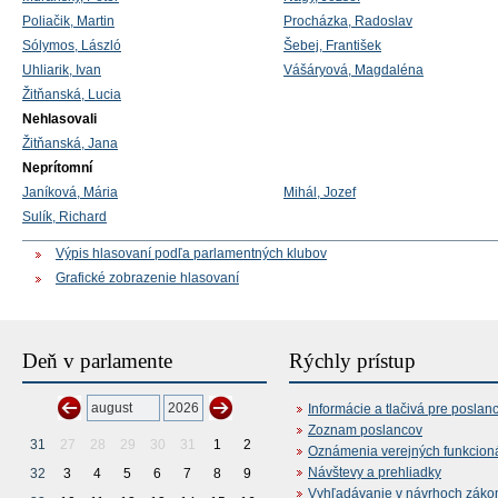
Poliačik, Martin
Procházka, Radoslav
Sólymos, László
Šebej, František
Uhliarik, Ivan
Vášáryová, Magdaléna
Žitňanská, Lucia
Nehlasovali
Žitňanská, Jana
Neprítomní
Janíková, Mária
Mihál, Jozef
Sulík, Richard
Výpis hlasovaní podľa parlamentných klubov
Grafické zobrazenie hlasovaní
Deň v parlamente
Rýchly prístup
Informácie a tlačivá pre poslan
Zoznam poslancov
31
27
28
29
30
31
1
2
Oznámenia verejných funkcion
Návštevy a prehliadky
32
3
4
5
6
7
8
9
Vyhľadávanie v návrhoch záko