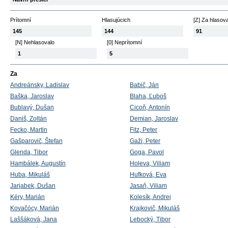
Prítomní
Hlasujúcich
[Z] Za hlasov
145
144
91
[N] Nehlasovalo
[0] Neprítomní
1
5
Za
Andreánsky, Ladislav
Babič, Ján
Baška, Jaroslav
Blaha, Ľuboš
Bublavý, Dušan
Cicoň, Antonín
Daniš, Zoltán
Demian, Jaroslav
Fecko, Martin
Fitz, Peter
Gašparovič, Štefan
Gaži, Peter
Glenda, Tibor
Goga, Pavol
Hambálek, Augustín
Holeva, Viliam
Huba, Mikuláš
Hufková, Eva
Jarjabek, Dušan
Jasaň, Viliam
Kéry, Marián
Kolesík, Andrej
Kovačócy, Marián
Krajkovič, Mikuláš
Laššáková, Jana
Lebocký, Tibor