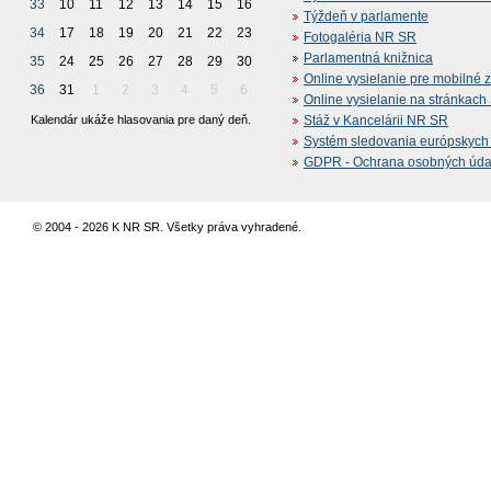
33
10
11
12
13
14
15
16
Týždeň v parlamente
34
17
18
19
20
21
22
23
Fotogaléria NR SR
Parlamentná knižnica
35
24
25
26
27
28
29
30
Online vysielanie pre mobilné 
36
31
1
2
3
4
5
6
Online vysielanie na stránkac
Kalendár ukáže hlasovania pre daný deň.
Stáž v Kancelárii NR SR
Systém sledovania európskych z
GDPR - Ochrana osobných údajo
© 2004 - 2026 K NR SR. Všetky práva vyhradené.