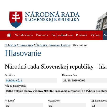
Národná rada
Predseda
Podpredsedovia
Poslanci
Výbory
S
Schôdze
Hlasovanie
Štatistika hlasovaní klubov
Hlasovanie
Hlasovanie
Národná rada Slovenskej republiky - hl
Schôdza
Dátum a čas
Schôdza č. 1
29. 10. 1998 00:00
Názov hlasovania
Voľba ďalších členov výborov NR SR. Hlasovanie o zaradení do Výboru pre obra
Prítomní
Hlasujúcich
[Z] Za hlasov
95
95
93