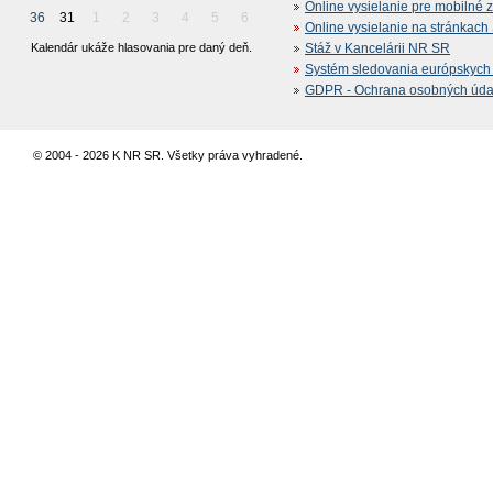
Online vysielanie pre mobilné 
36
31
1
2
3
4
5
6
Online vysielanie na stránkac
Kalendár ukáže hlasovania pre daný deň.
Stáž v Kancelárii NR SR
Systém sledovania európskych z
GDPR - Ochrana osobných údajo
© 2004 - 2026 K NR SR. Všetky práva vyhradené.