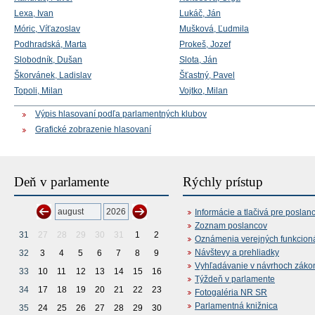
Lexa, Ivan
Lukáč, Ján
Móric, Víťazoslav
Mušková, Ľudmila
Podhradská, Marta
Prokeš, Jozef
Slobodník, Dušan
Slota, Ján
Škorvánek, Ladislav
Šťastný, Pavel
Topoli, Milan
Vojtko, Milan
Výpis hlasovaní podľa parlamentných klubov
Grafické zobrazenie hlasovaní
Deň v parlamente
Rýchly prístup
Informácie a tlačivá pre poslan
Zoznam poslancov
31
27
28
29
30
31
1
2
Oznámenia verejných funkcion
Návštevy a prehliadky
32
3
4
5
6
7
8
9
Vyhľadávanie v návrhoch záko
33
10
11
12
13
14
15
16
Týždeň v parlamente
34
17
18
19
20
21
22
23
Fotogaléria NR SR
Parlamentná knižnica
35
24
25
26
27
28
29
30