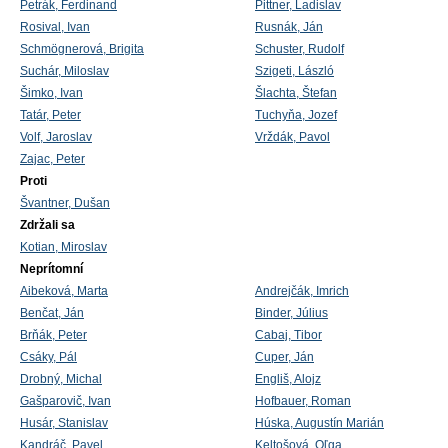
Petrák, Ferdinand
Pittner, Ladislav
Rosival, Ivan
Rusnák, Ján
Schmögnerová, Brigita
Schuster, Rudolf
Suchár, Miloslav
Szigeti, László
Šimko, Ivan
Šlachta, Štefan
Tatár, Peter
Tuchyňa, Jozef
Volf, Jaroslav
Vrždák, Pavol
Zajac, Peter
Proti
Švantner, Dušan
Zdržali sa
Kotian, Miroslav
Neprítomní
Aibeková, Marta
Andrejčák, Imrich
Benčat, Ján
Binder, Július
Brňák, Peter
Cabaj, Tibor
Csáky, Pál
Cuper, Ján
Drobný, Michal
Engliš, Alojz
Gašparovič, Ivan
Hofbauer, Roman
Husár, Stanislav
Húska, Augustín Marián
Kandráč, Pavel
Keltošová, Oľga