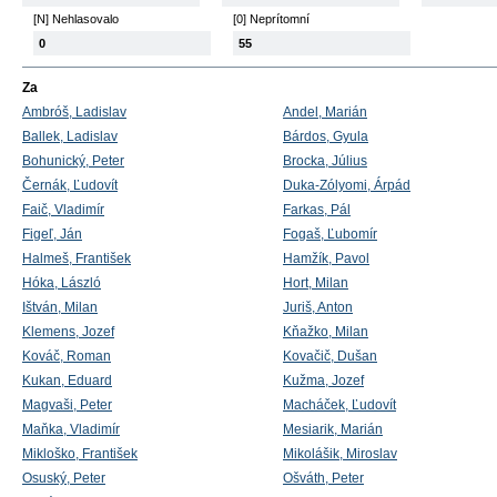
[N] Nehlasovalo
[0] Neprítomní
0
55
Za
Ambróš, Ladislav
Andel, Marián
Ballek, Ladislav
Bárdos, Gyula
Bohunický, Peter
Brocka, Július
Černák, Ľudovít
Duka-Zólyomi, Árpád
Faič, Vladimír
Farkas, Pál
Figeľ, Ján
Fogaš, Ľubomír
Halmeš, František
Hamžík, Pavol
Hóka, László
Hort, Milan
Ištván, Milan
Juriš, Anton
Klemens, Jozef
Kňažko, Milan
Kováč, Roman
Kovačič, Dušan
Kukan, Eduard
Kužma, Jozef
Magvaši, Peter
Macháček, Ľudovít
Maňka, Vladimír
Mesiarik, Marián
Mikloško, František
Mikolášik, Miroslav
Osuský, Peter
Ošváth, Peter