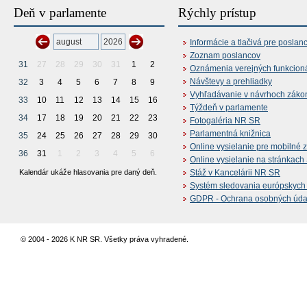
Deň v parlamente
Rýchly prístup
Informácie a tlačivá pre poslan
Zoznam poslancov
31
27
28
29
30
31
1
2
Oznámenia verejných funkcion
Návštevy a prehliadky
32
3
4
5
6
7
8
9
Vyhľadávanie v návrhoch záko
33
10
11
12
13
14
15
16
Týždeň v parlamente
34
17
18
19
20
21
22
23
Fotogaléria NR SR
Parlamentná knižnica
35
24
25
26
27
28
29
30
Online vysielanie pre mobilné 
36
31
1
2
3
4
5
6
Online vysielanie na stránkac
Kalendár ukáže hlasovania pre daný deň.
Stáž v Kancelárii NR SR
Systém sledovania európskych z
GDPR - Ochrana osobných údajo
© 2004 - 2026 K NR SR. Všetky práva vyhradené.