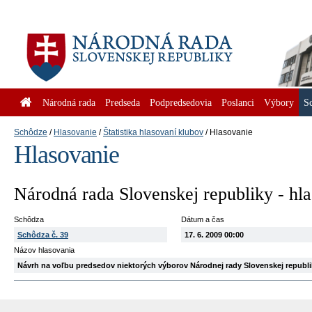
Národná rada
Predseda
Podpredsedovia
Poslanci
Výbory
S
Schôdze
Hlasovanie
Štatistika hlasovaní klubov
Hlasovanie
Hlasovanie
Národná rada Slovenskej republiky - hl
Schôdza
Dátum a čas
Schôdza č. 39
17. 6. 2009 00:00
Názov hlasovania
Návrh na voľbu predsedov niektorých výborov Národnej rady Slovenskej republik