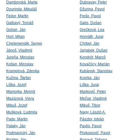
Damborská, Marta
Dubravay, Peter
Dzurinda, Mikuláš
Džurina, Pavol
Fedor, Martin
Frešo, Pavol
Galbavý, Tomáš
Galis, Dušan
Golian, Ján
Grečková, Lea
Hort, Milan
Horváth, Juraj
Chelemendik, Sergej
Chrbet, Ján
Jánoš, Vladimír
Jarjabek, Dušan
Jureňa, Miroslav
Kondrót, Maroš
Kotian, Miroslav
Kovačócy, Marián
Kramplová, Zdenka
Kubánek, Stanislav
Kužma, Štefan
Kvorka, Ján
Líška, Jozef
Liška, Juraj
Mamojka, Mojmír
Markovič, Peter
Mazúrová, Viera
Mečiar, Vladimír
Mikuš, Jozef
Mikuš, Tibor
Mušková, Ľudmila
Nagy, László A.
Pado, Martin
Pásztor, István
Pataky, Ján
Pavlis, Pavol
Podmanický, Ján
Prokopovič, Pavol
Richter, Ján
Rosová, Tatiana