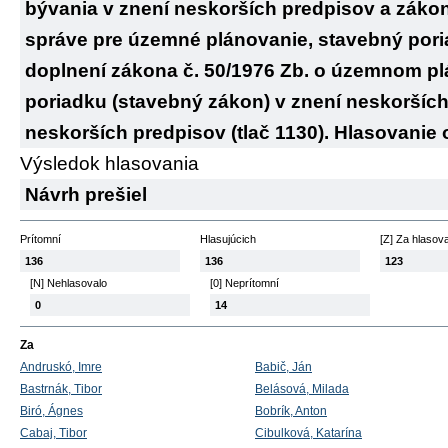
bývania v znení neskorších predpisov a zákon č
správe pre územné plánovanie, stavebný pori
doplnení zákona č. 50/1976 Zb. o územnom p
poriadku (stavebný zákon) v znení neskorších
neskorších predpisov (tlač 1130). Hlasovanie
Výsledok hlasovania
Návrh prešiel
Prítomní
Hlasujúcich
[Z] Za hlasov
136
136
123
[N] Nehlasovalo
[0] Neprítomní
0
14
Za
Andruskó, Imre
Babič, Ján
Bastrnák, Tibor
Belásová, Milada
Biró, Ágnes
Bobrík, Anton
Cabaj, Tibor
Cibulková, Katarína