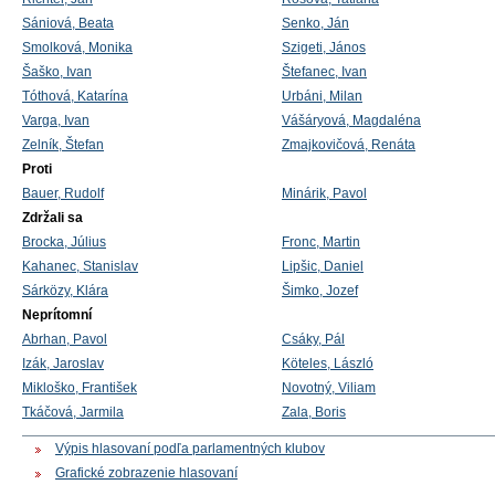
Sániová, Beata
Senko, Ján
Smolková, Monika
Szigeti, János
Šaško, Ivan
Štefanec, Ivan
Tóthová, Katarína
Urbáni, Milan
Varga, Ivan
Vášáryová, Magdaléna
Zelník, Štefan
Zmajkovičová, Renáta
Proti
Bauer, Rudolf
Minárik, Pavol
Zdržali sa
Brocka, Július
Fronc, Martin
Kahanec, Stanislav
Lipšic, Daniel
Sárközy, Klára
Šimko, Jozef
Neprítomní
Abrhan, Pavol
Csáky, Pál
Izák, Jaroslav
Köteles, László
Mikloško, František
Novotný, Viliam
Tkáčová, Jarmila
Zala, Boris
Výpis hlasovaní podľa parlamentných klubov
Grafické zobrazenie hlasovaní