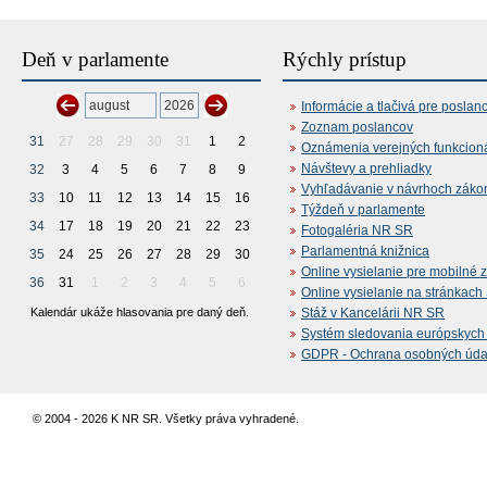
Deň v parlamente
Rýchly prístup
Informácie a tlačivá pre poslan
Zoznam poslancov
31
27
28
29
30
31
1
2
Oznámenia verejných funkcion
Návštevy a prehliadky
32
3
4
5
6
7
8
9
Vyhľadávanie v návrhoch záko
33
10
11
12
13
14
15
16
Týždeň v parlamente
34
17
18
19
20
21
22
23
Fotogaléria NR SR
Parlamentná knižnica
35
24
25
26
27
28
29
30
Online vysielanie pre mobilné 
36
31
1
2
3
4
5
6
Online vysielanie na stránkac
Kalendár ukáže hlasovania pre daný deň.
Stáž v Kancelárii NR SR
Systém sledovania európskych z
GDPR - Ochrana osobných údajo
© 2004 - 2026 K NR SR. Všetky práva vyhradené.