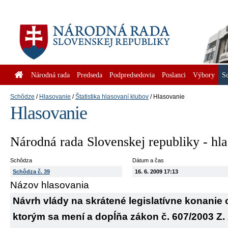
Národná rada
Predseda
Podpredsedovia
Poslanci
Výbory
S
Schôdze
Hlasovanie
Štatistika hlasovaní klubov
Hlasovanie
Hlasovanie
Národná rada Slovenskej republiky - hl
Schôdza
Dátum a čas
Schôdza č. 39
16. 6. 2009 17:13
Názov hlasovania
Návrh vlády na skrátené legislatívne konanie
ktorým sa mení a dopĺňa zákon č. 607/2003 Z. 