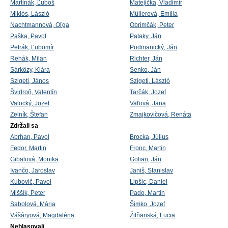
Martinák, Ľuboš
Matejička, Vladimír
Miklós, László
Müllerová, Emília
Nachtmannová, Oľga
Obrimčák, Peter
Paška, Pavol
Pataky, Ján
Petrák, Ľubomír
Podmanický, Ján
Rehák, Milan
Richter, Ján
Sárközy, Klára
Senko, Ján
Szigeti, János
Szigeti, László
Švidroň, Valentín
Tarčák, Jozef
Valocký, Jozef
Vaľová, Jana
Zelník, Štefan
Zmajkovičová, Renáta
Zdržali sa
Abrhan, Pavol
Brocka, Július
Fedor, Martin
Fronc, Martin
Gibalová, Monika
Golian, Ján
Ivančo, Jaroslav
Janiš, Stanislav
Kubovič, Pavol
Lipšic, Daniel
Miššík, Peter
Pado, Martin
Sabolová, Mária
Šimko, Jozef
Vášáryová, Magdaléna
Žitňanská, Lucia
Nehlasovali