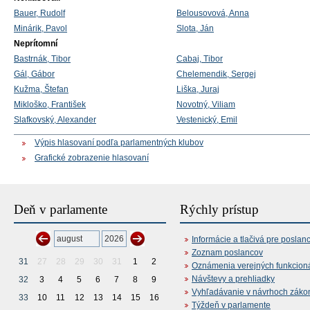
Bauer, Rudolf
Belousovová, Anna
Minárik, Pavol
Slota, Ján
Neprítomní
Bastrnák, Tibor
Cabaj, Tibor
Gál, Gábor
Chelemendik, Sergej
Kužma, Štefan
Liška, Juraj
Mikloško, František
Novotný, Viliam
Slafkovský, Alexander
Vestenický, Emil
Výpis hlasovaní podľa parlamentných klubov
Grafické zobrazenie hlasovaní
Deň v parlamente
Rýchly prístup
Informácie a tlačivá pre poslan
Zoznam poslancov
31
27
28
29
30
31
1
2
Oznámenia verejných funkcion
Návštevy a prehliadky
32
3
4
5
6
7
8
9
Vyhľadávanie v návrhoch záko
33
10
11
12
13
14
15
16
Týždeň v parlamente