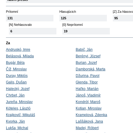
Prítomní
Hlasujúcich
[Z] Za hlasov
131
125
95
[N] Nehlasovalo
[0] Neprítomní
6
19
Za
Andruskó, Imre
Babič, Ján
Belásová, Milada
Berényi, József
Bugár, Béla
Burian, Jozef
Číž, Miroslav
Damborská, Marta
Duray, Miklós
Džurina, Pavol
Galis, Dušan
Glenda, Tibor
Halecký, Jozef
Haľko, Marián
Chrbet, Ján
Jánoš, Vladimír
Jureňa, Miroslav
Kondrót, Maroš
Köteles, László
Kotian, Miroslav
Krajkovič, Mikuláš
Kramplová, Zdenka
Kvorka, Ján
Laššáková, Jana
Lukša, Michal
Madej, Róbert