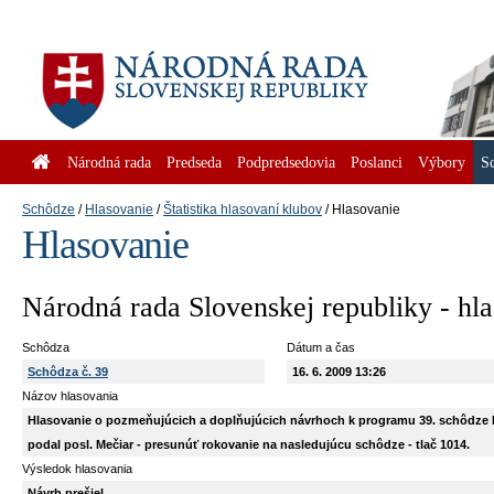
Národná rada
Predseda
Podpredsedovia
Poslanci
Výbory
S
Schôdze
Hlasovanie
Štatistika hlasovaní klubov
Hlasovanie
Hlasovanie
Národná rada Slovenskej republiky - hl
Schôdza
Dátum a čas
Schôdza č. 39
16. 6. 2009 13:26
Názov hlasovania
Hlasovanie o pozmeňujúcich a doplňujúcich návrhoch k programu 39. schôdze Ná
podal posl. Mečiar - presunúť rokovanie na nasledujúcu schôdze - tlač 1014.
Výsledok hlasovania
Návrh prešiel