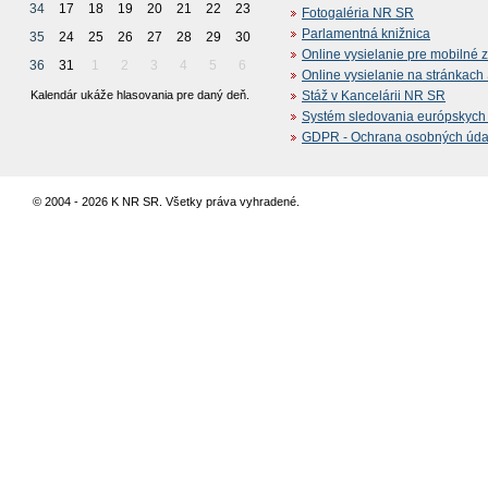
34
17
18
19
20
21
22
23
Fotogaléria NR SR
Parlamentná knižnica
35
24
25
26
27
28
29
30
Online vysielanie pre mobilné 
36
31
1
2
3
4
5
6
Online vysielanie na stránkac
Kalendár ukáže hlasovania pre daný deň.
Stáž v Kancelárii NR SR
Systém sledovania európskych z
GDPR - Ochrana osobných údajo
© 2004 - 2026 K NR SR. Všetky práva vyhradené.