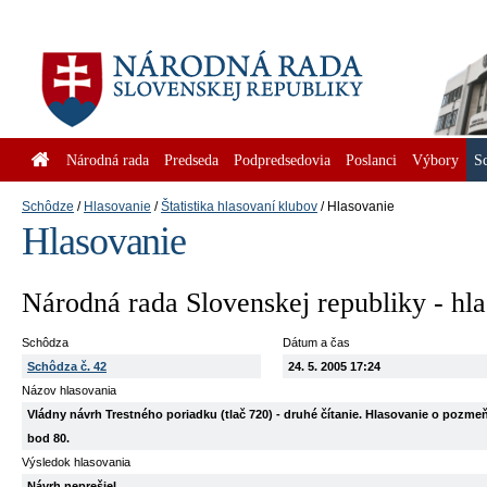
Národná rada
Predseda
Podpredsedovia
Poslanci
Výbory
S
Schôdze
Hlasovanie
Štatistika hlasovaní klubov
Hlasovanie
Hlasovanie
Národná rada Slovenskej republiky - hl
Schôdza
Dátum a čas
Schôdza č. 42
24. 5. 2005 17:24
Názov hlasovania
Vládny návrh Trestného poriadku (tlač 720) - druhé čítanie. Hlasovanie o pozm
bod 80.
Výsledok hlasovania
Návrh neprešiel