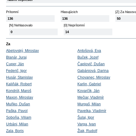
Prítomní
Hlasujúcich
[Z] Za hlasov
136
136
50
[N] Nehlasovalo
[0] Neprítomní
0
14
Za
Abelovský, Miroslav
Antošová, Eva
Blanár, Juraj
Buček, Jozef
Cuper, Ján
Čaplovič, Dušan
Federič, Igor
Gabániová, Darina
Husár, Stanislav
Chovanec, Miroslav
Kaliňák, Robert
Karlin, Gabriel
Kondrót, Maroš
Kovarčík, Ján
Maxon, Miroslav
Mečiar, Vladimír
Muňko, Dušan
Murgaš, Milan
Paška, Pavol
Pavelka, Vladimír
Soboňa, Viliam
Šulaj, Igor
Urbáni, Milan
Varga, Ivan
Zala, Boris
Žiak, Rudolf