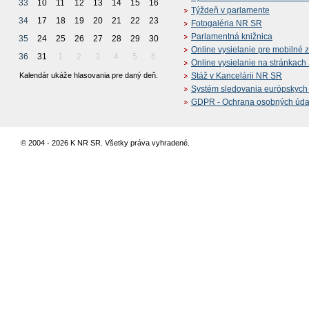
33
10
11
12
13
14
15
16
Týždeň v parlamente
34
17
18
19
20
21
22
23
Fotogaléria NR SR
Parlamentná knižnica
35
24
25
26
27
28
29
30
Online vysielanie pre mobilné 
36
31
1
2
3
4
5
6
Online vysielanie na stránkac
Kalendár ukáže hlasovania pre daný deň.
Stáž v Kancelárii NR SR
Systém sledovania európskych z
GDPR - Ochrana osobných údajo
© 2004 - 2026 K NR SR. Všetky práva vyhradené.