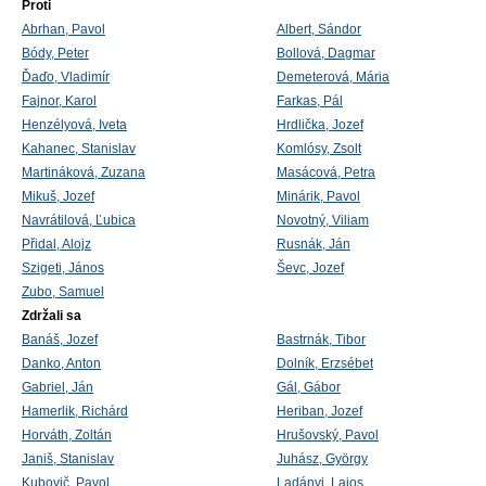
Proti
Abrhan, Pavol
Albert, Sándor
Bódy, Peter
Bollová, Dagmar
Ďaďo, Vladimír
Demeterová, Mária
Fajnor, Karol
Farkas, Pál
Henzélyová, Iveta
Hrdlička, Jozef
Kahanec, Stanislav
Komlósy, Zsolt
Martináková, Zuzana
Masácová, Petra
Mikuš, Jozef
Minárik, Pavol
Navrátilová, Ľubica
Novotný, Viliam
Přidal, Alojz
Rusnák, Ján
Szigeti, János
Ševc, Jozef
Zubo, Samuel
Zdržali sa
Banáš, Jozef
Bastrnák, Tibor
Danko, Anton
Dolník, Erzsébet
Gabriel, Ján
Gál, Gábor
Hamerlik, Richárd
Heriban, Jozef
Horváth, Zoltán
Hrušovský, Pavol
Janiš, Stanislav
Juhász, György
Kubovič, Pavol
Ladányi, Lajos