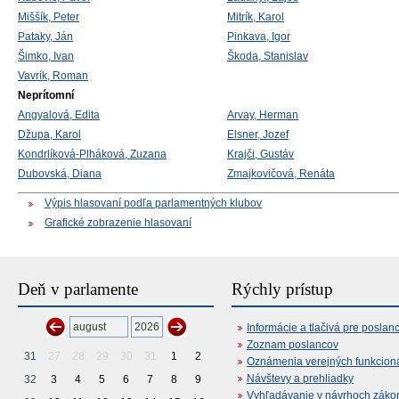
Miššík, Peter
Mitrík, Karol
Pataky, Ján
Pinkava, Igor
Šimko, Ivan
Škoda, Stanislav
Vavrík, Roman
Neprítomní
Angyalová, Edita
Arvay, Herman
Džupa, Karol
Elsner, Jozef
Kondrlíková-Plháková, Zuzana
Krajči, Gustáv
Dubovská, Diana
Zmajkovičová, Renáta
Výpis hlasovaní podľa parlamentných klubov
Grafické zobrazenie hlasovaní
Deň v parlamente
Rýchly prístup
Informácie a tlačivá pre poslan
Zoznam poslancov
31
27
28
29
30
31
1
2
Oznámenia verejných funkcion
Návštevy a prehliadky
32
3
4
5
6
7
8
9
Vyhľadávanie v návrhoch záko