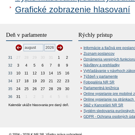
Grafické zobrazenie hlasovaní
Deň v parlamente
Rýchly prístup
Informácie a tlačivá pre poslan
Zoznam poslancov
31
27
28
29
30
31
1
2
Oznámenia verejných funkcion
Návštevy a prehliadky
32
3
4
5
6
7
8
9
Vyhľadávanie v návrhoch záko
33
10
11
12
13
14
15
16
Týždeň v parlamente
34
17
18
19
20
21
22
23
Fotogaléria NR SR
Parlamentná knižnica
35
24
25
26
27
28
29
30
Online vysielanie pre mobilné 
36
31
1
2
3
4
5
6
Online vysielanie na stránkac
Kalendár ukáže hlasovania pre daný deň.
Stáž v Kancelárii NR SR
Systém sledovania európskych z
GDPR - Ochrana osobných údajo
© 2004 - 2026 K NR SR. Všetky práva vyhradené.