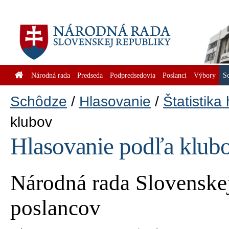
Národná rada
Predseda
Podpredsedovia
Poslanci
Výbory
S
Schôdze
Hlasovanie
Štatistika
klubov
Hlasovanie podľa klub
Národná rada Slovenskej
poslancov