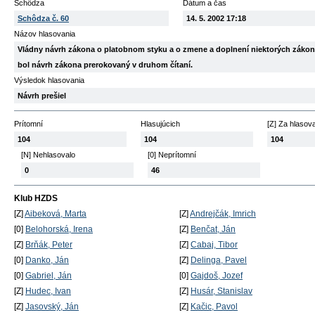
Schôdza
Dátum a čas
Schôdza č. 60
14. 5. 2002 17:18
Názov hlasovania
Vládny návrh zákona o platobnom styku a o zmene a doplnení niektorých zákonov 
bol návrh zákona prerokovaný v druhom čítaní.
Výsledok hlasovania
Návrh prešiel
Prítomní
Hlasujúcich
[Z] Za hlasov
104
104
104
[N] Nehlasovalo
[0] Neprítomní
0
46
Klub HZDS
[Z]
Aibeková, Marta
[Z]
Andrejčák, Imrich
[0]
Belohorská, Irena
[Z]
Benčat, Ján
[Z]
Brňák, Peter
[Z]
Cabaj, Tibor
[0]
Danko, Ján
[Z]
Delinga, Pavel
[0]
Gabriel, Ján
[0]
Gajdoš, Jozef
[Z]
Hudec, Ivan
[Z]
Husár, Stanislav
[Z]
Jasovský, Ján
[Z]
Kačic, Pavol