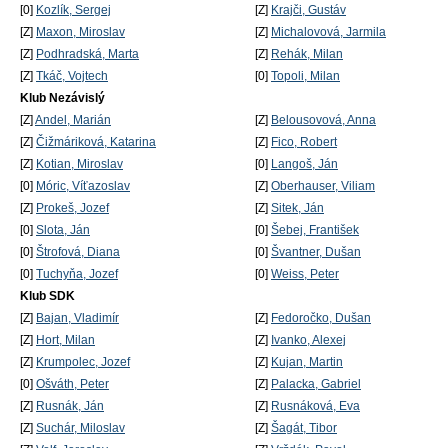
[0]
Kozlík, Sergej
[Z]
Krajči, Gustáv
[Z]
Maxon, Miroslav
[Z]
Michalovová, Jarmila
[Z]
Podhradská, Marta
[Z]
Rehák, Milan
[Z]
Tkáč, Vojtech
[0]
Topoli, Milan
Klub Nezávislý
[Z]
Andel, Marián
[Z]
Belousovová, Anna
[Z]
Čižmáriková, Katarina
[Z]
Fico, Robert
[Z]
Kotian, Miroslav
[0]
Langoš, Ján
[0]
Móric, Víťazoslav
[Z]
Oberhauser, Viliam
[Z]
Prokeš, Jozef
[Z]
Sitek, Ján
[0]
Slota, Ján
[0]
Šebej, František
[0]
Štrofová, Diana
[0]
Švantner, Dušan
[0]
Tuchyňa, Jozef
[0]
Weiss, Peter
Klub SDK
[Z]
Bajan, Vladimír
[Z]
Fedoročko, Dušan
[Z]
Hort, Milan
[Z]
Ivanko, Alexej
[Z]
Krumpolec, Jozef
[Z]
Kujan, Martin
[0]
Ošváth, Peter
[Z]
Palacka, Gabriel
[Z]
Rusnák, Ján
[Z]
Rusnáková, Eva
[Z]
Suchár, Miloslav
[Z]
Šagát, Tibor