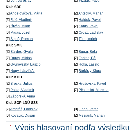
[Z]
Volf, Jaroslav
[Z]
Vrždák, Pavol
Klub SDĽ
[Z]
Angelovičová, Mária
[Z]
Antecký, Marian
[Z]
Faič, Vladimír
[Z]
Hajdúk, Pavol
[Z]
Ištván, Milan
[Z]
Kanis, Pavol
[0]
Migaš, Jozef
[Z]
Orosz, Ladislav
[Z]
Šipoš, Roman
[Z]
Tóth, Imrich
Klub SMK
[Z]
Bárdos, Gyula
[Z]
Bugár, Béla
[Z]
Duray, Miklós
[Z]
Farkas, Pál
[Z]
Gyurovszky, László
[Z]
Hóka, László
[Z]
Nagy, László A.
[Z]
Sárközy, Klára
Klub KDH
[Z]
Brocka, Július
[Z]
Hrušovský, Pavol
[Z]
Palko, Vladimír
[Z]
Pčolinská, Marcela
[0]
Záborská, Anna
Klub SOP-LDÚ-SZS
[Z]
Ambróš, Ladislav
[0]
Finďo, Peter
[0]
Kovačič, Dušan
[Z]
Mesiarik, Marián
Výpis hlasovaní podľa výsledku