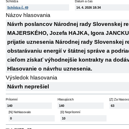
Schôdza
Dátum a čas
Schôdza č. 49
14. 4. 2026 18:34
Názov hlasovania
Návrh poslancov Národnej rady Slovenskej re
MAJERSKÉHO, Jozefa HAJKA, Igora JANCKUL
prijatie uznesenia Národnej rady Slovenskej 
obstarávaniu energií v štátnej správe a podr
cieľom získať výhodnejšie kontrakty na dodávk
Hlasovanie o návrhu uznesenia.
Výsledok hlasovania
Návrh neprešiel
Prítomní
Hlasujúcich
[Z] Za hlasov
140
140
63
[N] Nehlasovalo
[0] Neprítomní
0
10