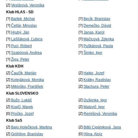
[Z]
Veslárová, Veronika
Klub HLAS - SD
[?]
Bartek, Michal
[?]
Becík, Branislav
[?]
Čellár, Miroslav
[?]
Demečko, Dávid
[?]
Hrubý, Ján
[?]
Janas, Karol
[?]
Laššáková, Ľubica
[?]
Mačicová, Zdenka
[?]
Puci, Róbert
[?]
Puškárová, Paula
[?]
Szabóová, Andrea
[?]
Šimko, Igor
[?]
Žiga, Peter
Klub KDH
[Z]
Čaučík, Marián
[Z]
Hajko, Jozef
[Z]
Kolejáková, Monika
[Z]
Krátky, Rastislav
[Z]
Mikloško, František
[Z]
Stachura, Peter
Klub SLOVENSKO
[Z]
Bužo, Lukáš
[Z]
Dušenka, Igor
[Z]
Krajčí, Marek
[Z]
Matovič, Igor
[0]
Pročko, Jozef
[Z]
Remišová, Veronika
Klub SaS
[Z]
Bajo Holečková, Martina
[Z]
Bittó Cigániková, Jana
[Z]
Gröhling, Branislav
[0]
Hlina, Alojz