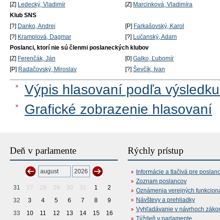
[Z]
Ledecký, Vladimír
[Z]
Marcinková, Vladimíra
Klub SNS
[?]
Danko, Andrej
[P]
Farkašovský, Karol
[?]
Kramplová, Dagmar
[?]
Lučanský, Adam
Poslanci, ktorí nie sú členmi poslaneckých klubov
[Z]
Ferenčák, Ján
[0]
Galko, Ľubomír
[P]
Radačovský, Miroslav
[?]
Ševčík, Ivan
Výpis hlasovaní podľa výsledku
Grafické zobrazenie hlasovaní
Deň v parlamente
Rýchly prístup
Informácie a tlačivá pre poslan
Zoznam poslancov
31
27
28
29
30
31
1
2
Oznámenia verejných funkcion
Návštevy a prehliadky
32
3
4
5
6
7
8
9
Vyhľadávanie v návrhoch záko
33
10
11
12
13
14
15
16
Týždeň v parlamente