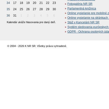
34
17
18
19
20
21
22
23
Fotogaléria NR SR
Parlamentná knižnica
35
24
25
26
27
28
29
30
Online vysielanie pre mobilné 
36
31
1
2
3
4
5
6
Online vysielanie na stránkac
Kalendár ukáže hlasovania pre daný deň.
Stáž v Kancelárii NR SR
Systém sledovania európskych z
GDPR - Ochrana osobných údajo
© 2004 - 2026 K NR SR. Všetky práva vyhradené.