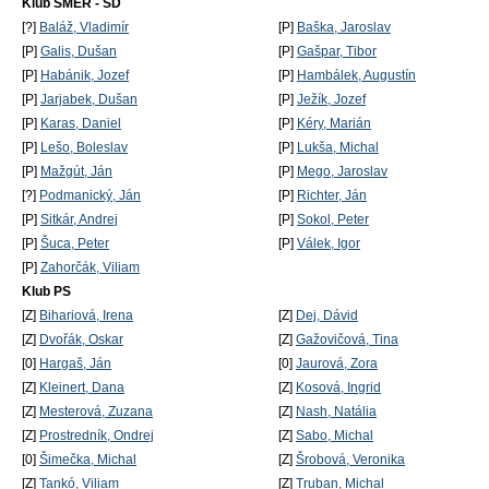
Klub SMER - SD
[?]
Baláž, Vladimír
[P]
Baška, Jaroslav
[P]
Galis, Dušan
[P]
Gašpar, Tibor
[P]
Habánik, Jozef
[P]
Hambálek, Augustín
[P]
Jarjabek, Dušan
[P]
Ježík, Jozef
[P]
Karas, Daniel
[P]
Kéry, Marián
[P]
Lešo, Boleslav
[P]
Lukša, Michal
[P]
Mažgút, Ján
[P]
Mego, Jaroslav
[?]
Podmanický, Ján
[P]
Richter, Ján
[P]
Sitkár, Andrej
[P]
Sokol, Peter
[P]
Šuca, Peter
[P]
Válek, Igor
[P]
Zahorčák, Viliam
Klub PS
[Z]
Bihariová, Irena
[Z]
Dej, Dávid
[Z]
Dvořák, Oskar
[Z]
Gažovičová, Tina
[0]
Hargaš, Ján
[0]
Jaurová, Zora
[Z]
Kleinert, Dana
[Z]
Kosová, Ingrid
[Z]
Mesterová, Zuzana
[Z]
Nash, Natália
[Z]
Prostredník, Ondrej
[Z]
Sabo, Michal
[0]
Šimečka, Michal
[Z]
Šrobová, Veronika
[Z]
Tankó, Viliam
[Z]
Truban, Michal