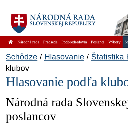
Národná rada
Predseda
Podpredsedovia
Poslanci
Výbory
S
Schôdze
Hlasovanie
Štatistika
klubov
Hlasovanie podľa klub
Národná rada Slovenskej
poslancov