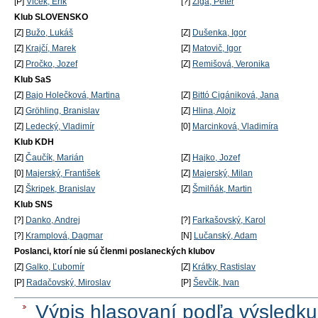
[P]
Vlček, Erik
[?]
Žiga, Peter
Klub SLOVENSKO
[Z]
Bužo, Lukáš
[Z]
Dušenka, Igor
[Z]
Krajčí, Marek
[Z]
Matovič, Igor
[Z]
Pročko, Jozef
[Z]
Remišová, Veronika
Klub SaS
[Z]
Bajo Holečková, Martina
[Z]
Bittó Cigániková, Jana
[Z]
Gröhling, Branislav
[Z]
Hlina, Alojz
[Z]
Ledecký, Vladimír
[0]
Marcinková, Vladimíra
Klub KDH
[Z]
Čaučík, Marián
[Z]
Hajko, Jozef
[0]
Majerský, František
[Z]
Majerský, Milan
[Z]
Škripek, Branislav
[Z]
Šmilňák, Martin
Klub SNS
[?]
Danko, Andrej
[?]
Farkašovský, Karol
[?]
Kramplová, Dagmar
[N]
Lučanský, Adam
Poslanci, ktorí nie sú členmi poslaneckých klubov
[Z]
Galko, Ľubomír
[Z]
Krátky, Rastislav
[P]
Radačovský, Miroslav
[P]
Ševčík, Ivan
Výpis hlasovaní podľa výsledku