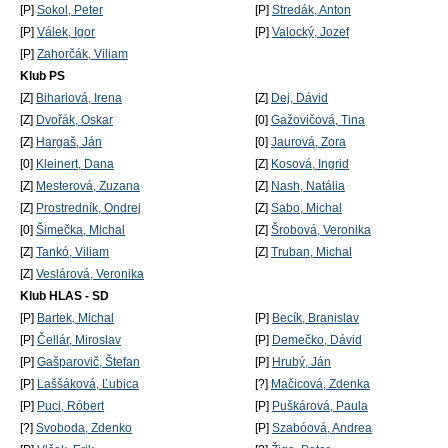
[P]
Sokol, Peter
[P]
Stredák, Anton
[P]
Válek, Igor
[P]
Valocký, Jozef
[P]
Zahorčák, Viliam
Klub PS
[Z]
Bihariová, Irena
[Z]
Dej, Dávid
[Z]
Dvořák, Oskar
[0]
Gažovičová, Tina
[Z]
Hargaš, Ján
[0]
Jaurová, Zora
[0]
Kleinert, Dana
[Z]
Kosová, Ingrid
[Z]
Mesterová, Zuzana
[Z]
Nash, Natália
[Z]
Prostredník, Ondrej
[Z]
Sabo, Michal
[0]
Šimečka, Michal
[Z]
Šrobová, Veronika
[Z]
Tankó, Viliam
[Z]
Truban, Michal
[Z]
Veslárová, Veronika
Klub HLAS - SD
[P]
Bartek, Michal
[P]
Becík, Branislav
[P]
Čellár, Miroslav
[P]
Demečko, Dávid
[P]
Gašparovič, Štefan
[P]
Hrubý, Ján
[P]
Laššáková, Ľubica
[?]
Mačicová, Zdenka
[P]
Puci, Róbert
[P]
Puškárová, Paula
[?]
Svoboda, Zdenko
[P]
Szabóová, Andrea