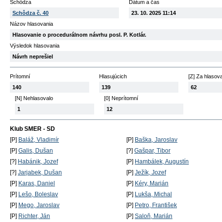
Schôdza
Dátum a čas
Schôdza č. 40
23. 10. 2025 11:14
Názov hlasovania
Hlasovanie o procedurálnom návrhu posl. P. Kotlár.
Výsledok hlasovania
Návrh neprešiel
Prítomní
Hlasujúcich
[Z] Za hlasov
140
139
62
[N] Nehlasovalo
[0] Neprítomní
1
12
Klub SMER - SD
[P]
Baláž, Vladimír
[P]
Baška, Jaroslav
[P]
Galis, Dušan
[?]
Gašpar, Tibor
[?]
Habánik, Jozef
[P]
Hambálek, Augustín
[?]
Jarjabek, Dušan
[P]
Ježík, Jozef
[P]
Karas, Daniel
[P]
Kéry, Marián
[P]
Lešo, Boleslav
[P]
Lukša, Michal
[P]
Mego, Jaroslav
[P]
Petro, František
[P]
Richter, Ján
[P]
Saloň, Marián