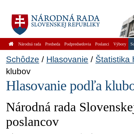
Národná rada
Predseda
Podpredsedovia
Poslanci
Výbory
S
Schôdze
Hlasovanie
Štatistika
klubov
Hlasovanie podľa klub
Národná rada Slovenskej
poslancov