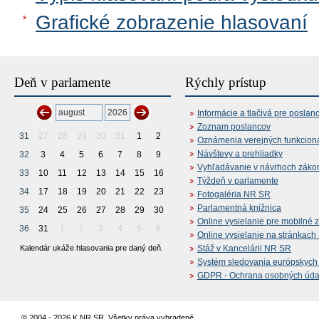
Grafické zobrazenie hlasovaní
Deň v parlamente
Rýchly prístup
Informácie a tlačivá pre poslan
Zoznam poslancov
31
27
28
29
30
31
1
2
Oznámenia verejných funkcion
Návštevy a prehliadky
32
3
4
5
6
7
8
9
Vyhľadávanie v návrhoch záko
33
10
11
12
13
14
15
16
Týždeň v parlamente
34
17
18
19
20
21
22
23
Fotogaléria NR SR
Parlamentná knižnica
35
24
25
26
27
28
29
30
Online vysielanie pre mobilné 
36
31
1
2
3
4
5
6
Online vysielanie na stránkac
Kalendár ukáže hlasovania pre daný deň.
Stáž v Kancelárii NR SR
Systém sledovania európskych z
GDPR - Ochrana osobných údajo
© 2004 - 2026 K NR SR. Všetky práva vyhradené.