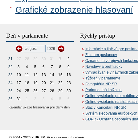
Grafické zobrazenie hlasovaní
Deň v parlamente
Rýchly prístup
Informácie a tlačivá pre poslan
Zoznam poslancov
31
27
28
29
30
31
1
2
Oznámenia verejných funkcion
Návštevy a prehliadky
32
3
4
5
6
7
8
9
Vyhľadávanie v návrhoch záko
33
10
11
12
13
14
15
16
Týždeň v parlamente
34
17
18
19
20
21
22
23
Fotogaléria NR SR
Parlamentná knižnica
35
24
25
26
27
28
29
30
Online vysielanie pre mobilné 
36
31
1
2
3
4
5
6
Online vysielanie na stránkac
Kalendár ukáže hlasovania pre daný deň.
Stáž v Kancelárii NR SR
Systém sledovania európskych z
GDPR - Ochrana osobných údajo
© 2004 - 2026 K NR SR. Všetky práva vyhradené.