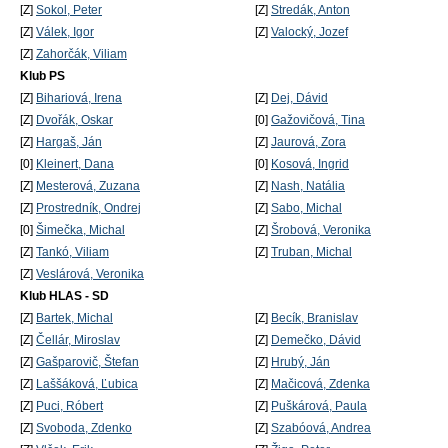
[Z]
Sokol, Peter
[Z]
Stredák, Anton
[Z]
Válek, Igor
[Z]
Valocký, Jozef
[Z]
Zahorčák, Viliam
Klub PS
[Z]
Bihariová, Irena
[Z]
Dej, Dávid
[Z]
Dvořák, Oskar
[0]
Gažovičová, Tina
[Z]
Hargaš, Ján
[Z]
Jaurová, Zora
[0]
Kleinert, Dana
[0]
Kosová, Ingrid
[Z]
Mesterová, Zuzana
[Z]
Nash, Natália
[Z]
Prostredník, Ondrej
[Z]
Sabo, Michal
[0]
Šimečka, Michal
[Z]
Šrobová, Veronika
[Z]
Tankó, Viliam
[Z]
Truban, Michal
[Z]
Veslárová, Veronika
Klub HLAS - SD
[Z]
Bartek, Michal
[Z]
Becík, Branislav
[Z]
Čellár, Miroslav
[Z]
Demečko, Dávid
[Z]
Gašparovič, Štefan
[Z]
Hrubý, Ján
[Z]
Laššáková, Ľubica
[Z]
Mačicová, Zdenka
[Z]
Puci, Róbert
[Z]
Puškárová, Paula
[Z]
Svoboda, Zdenko
[Z]
Szabóová, Andrea