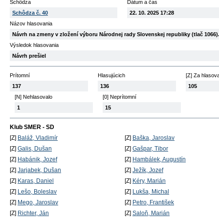
Schôdza
Dátum a čas
Schôdza č. 40
22. 10. 2025 17:28
Názov hlasovania
Návrh na zmeny v zložení výboru Národnej rady Slovenskej republiky (tlač 1066)
Výsledok hlasovania
Návrh prešiel
Prítomní
Hlasujúcich
[Z] Za hlasov
137
136
105
[N] Nehlasovalo
[0] Neprítomní
1
15
Klub SMER - SD
[Z]
Baláž, Vladimír
[Z]
Baška, Jaroslav
[Z]
Galis, Dušan
[Z]
Gašpar, Tibor
[Z]
Habánik, Jozef
[Z]
Hambálek, Augustín
[Z]
Jarjabek, Dušan
[Z]
Ježík, Jozef
[Z]
Karas, Daniel
[Z]
Kéry, Marián
[Z]
Lešo, Boleslav
[Z]
Lukša, Michal
[Z]
Mego, Jaroslav
[Z]
Petro, František
[Z]
Richter, Ján
[Z]
Saloň, Marián