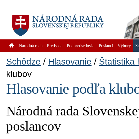
Národná rada
Predseda
Podpredsedovia
Poslanci
Výbory
S
Schôdze
Hlasovanie
Štatistika
klubov
Hlasovanie podľa klub
Národná rada Slovenskej
poslancov