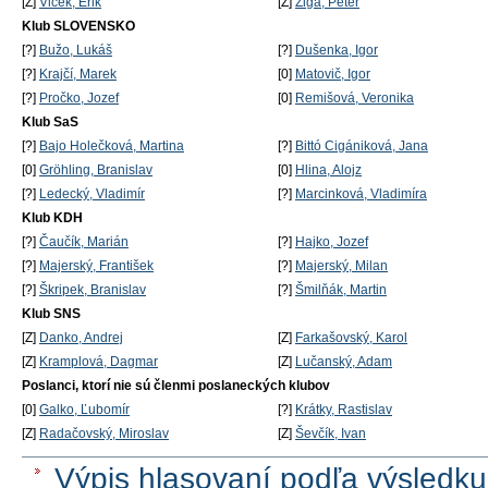
[Z]
Vlček, Erik
[Z]
Žiga, Peter
Klub SLOVENSKO
[?]
Bužo, Lukáš
[?]
Dušenka, Igor
[?]
Krajčí, Marek
[0]
Matovič, Igor
[?]
Pročko, Jozef
[0]
Remišová, Veronika
Klub SaS
[?]
Bajo Holečková, Martina
[?]
Bittó Cigániková, Jana
[0]
Gröhling, Branislav
[0]
Hlina, Alojz
[?]
Ledecký, Vladimír
[?]
Marcinková, Vladimíra
Klub KDH
[?]
Čaučík, Marián
[?]
Hajko, Jozef
[?]
Majerský, František
[?]
Majerský, Milan
[?]
Škripek, Branislav
[?]
Šmilňák, Martin
Klub SNS
[Z]
Danko, Andrej
[Z]
Farkašovský, Karol
[Z]
Kramplová, Dagmar
[Z]
Lučanský, Adam
Poslanci, ktorí nie sú členmi poslaneckých klubov
[0]
Galko, Ľubomír
[?]
Krátky, Rastislav
[Z]
Radačovský, Miroslav
[Z]
Ševčík, Ivan
Výpis hlasovaní podľa výsledku