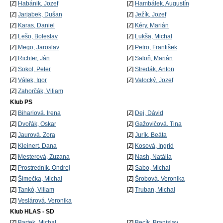
[Z]
Habánik, Jozef
[Z]
Hambálek, Augustín
[Z]
Jarjabek, Dušan
[Z]
Ježík, Jozef
[Z]
Karas, Daniel
[Z]
Kéry, Marián
[Z]
Lešo, Boleslav
[Z]
Lukša, Michal
[Z]
Mego, Jaroslav
[Z]
Petro, František
[Z]
Richter, Ján
[Z]
Saloň, Marián
[Z]
Sokol, Peter
[Z]
Stredák, Anton
[Z]
Válek, Igor
[Z]
Valocký, Jozef
[Z]
Zahorčák, Viliam
Klub PS
[Z]
Bihariová, Irena
[Z]
Dej, Dávid
[Z]
Dvořák, Oskar
[Z]
Gažovičová, Tina
[Z]
Jaurová, Zora
[Z]
Jurík, Beáta
[Z]
Kleinert, Dana
[Z]
Kosová, Ingrid
[Z]
Mesterová, Zuzana
[Z]
Nash, Natália
[Z]
Prostredník, Ondrej
[Z]
Sabo, Michal
[Z]
Šimečka, Michal
[Z]
Šrobová, Veronika
[Z]
Tankó, Viliam
[Z]
Truban, Michal
[Z]
Veslárová, Veronika
Klub HLAS - SD
[Z]
Bartek, Michal
[Z]
Becík, Branislav