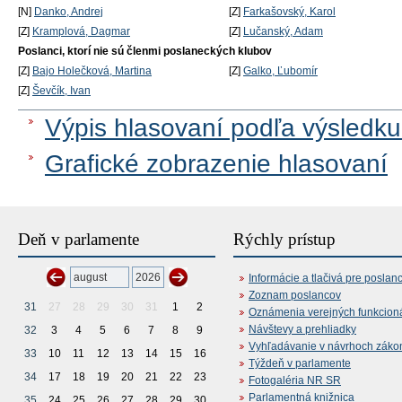
[N]
Danko, Andrej
[Z]
Farkašovský, Karol
[Z]
Kramplová, Dagmar
[Z]
Lučanský, Adam
Poslanci, ktorí nie sú členmi poslaneckých klubov
[Z]
Bajo Holečková, Martina
[Z]
Galko, Ľubomír
[Z]
Ševčík, Ivan
Výpis hlasovaní podľa výsledku
Grafické zobrazenie hlasovaní
Deň v parlamente
Rýchly prístup
Informácie a tlačivá pre poslan
Zoznam poslancov
31
27
28
29
30
31
1
2
Oznámenia verejných funkcion
Návštevy a prehliadky
32
3
4
5
6
7
8
9
Vyhľadávanie v návrhoch záko
33
10
11
12
13
14
15
16
Týždeň v parlamente
34
17
18
19
20
21
22
23
Fotogaléria NR SR
Parlamentná knižnica
35
24
25
26
27
28
29
30