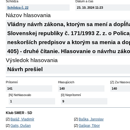
Schôdza
Dátum a čas
Schôdza č. 22
23. 10. 2024 11:23
Názov hlasovania
Vládny návrh zákona, ktorým sa mení a dopĺň
Slovenskej republiky č. 171/1993 Z. z. o Polic
neskorších predpisov a ktorým sa menia a dop
405) - druhé čítanie. Hlasovanie o návrhu zák
Výsledok hlasovania
Návrh prešiel
Prítomní
Hlasujúcich
[Z] Za hlasov
141
140
140
[N] Nehlasovalo
[0] Neprítomní
1
9
Klub SMER - SD
[Z]
Baláž, Vladimír
[Z]
Baška, Jaroslav
[Z]
Galis, Dušan
[Z]
Gašpar, Tibor