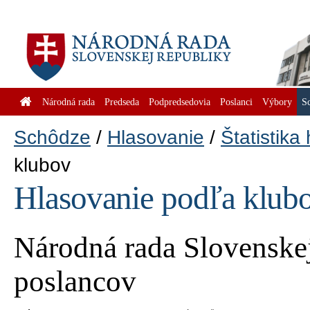
Národná rada
Predseda
Podpredsedovia
Poslanci
Výbory
S
Schôdze
Hlasovanie
Štatistika
klubov
Hlasovanie podľa klub
Národná rada Slovenskej
poslancov