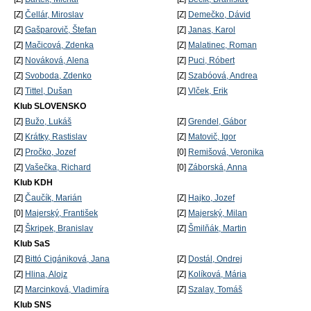
[Z]
Čellár, Miroslav
[Z]
Demečko, Dávid
[Z]
Gašparovič, Štefan
[Z]
Janas, Karol
[Z]
Mačicová, Zdenka
[Z]
Malatinec, Roman
[Z]
Nováková, Alena
[Z]
Puci, Róbert
[Z]
Svoboda, Zdenko
[Z]
Szabóová, Andrea
[Z]
Tittel, Dušan
[Z]
Vlček, Erik
Klub SLOVENSKO
[Z]
Bužo, Lukáš
[Z]
Grendel, Gábor
[Z]
Krátky, Rastislav
[Z]
Matovič, Igor
[Z]
Pročko, Jozef
[0]
Remišová, Veronika
[Z]
Vašečka, Richard
[0]
Záborská, Anna
Klub KDH
[Z]
Čaučík, Marián
[Z]
Hajko, Jozef
[0]
Majerský, František
[Z]
Majerský, Milan
[Z]
Škripek, Branislav
[Z]
Šmilňák, Martin
Klub SaS
[Z]
Bittó Cigániková, Jana
[Z]
Dostál, Ondrej
[Z]
Hlina, Alojz
[Z]
Kolíková, Mária
[Z]
Marcinková, Vladimíra
[Z]
Szalay, Tomáš
Klub SNS