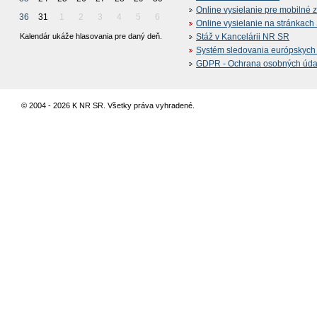
Online vysielanie pre mobilné 
36
31
1
2
3
4
5
6
Online vysielanie na stránkac
Kalendár ukáže hlasovania pre daný deň.
Stáž v Kancelárii NR SR
Systém sledovania európskych z
GDPR - Ochrana osobných údajo
© 2004 - 2026 K NR SR. Všetky práva vyhradené.