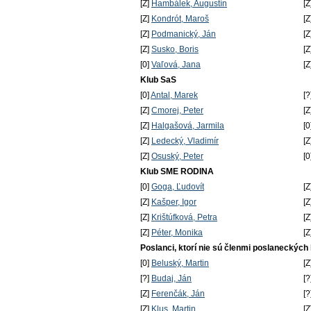
[Z]
Hambálek, Augustín
[Z
[Z]
Kondrót, Maroš
[Z
[Z]
Podmanický, Ján
[Z
[Z]
Susko, Boris
[Z
[0]
Vaľová, Jana
[Z
Klub SaS
[0]
Antal, Marek
[?
[Z]
Cmorej, Peter
[Z
[Z]
Halgašová, Jarmila
[0
[Z]
Ledecký, Vladimír
[Z
[Z]
Osuský, Peter
[0
Klub SME RODINA
[0]
Goga, Ľudovít
[Z
[Z]
Kašper, Igor
[Z
[Z]
Krištúfková, Petra
[Z
[Z]
Péter, Monika
[Z
Poslanci, ktorí nie sú členmi poslaneckých
[0]
Beluský, Martin
[Z
[?]
Budaj, Ján
[?
[Z]
Ferenčák, Ján
[?
[Z]
Klus, Martin
[Z