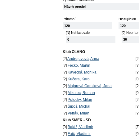
Návrh prešiel
Prítomní
Hlasujúcich
120
120
[N] Nehlasovalo
[0] Nepríto
0
30
Klub OĽANO
[?]
Andrejuvová, Anna
[?
[?]
Fecko, Martin
[?
[?]
Kavecká, Monika
[?
[?]
Kučera, Karol
[0
[?]
Majorová Garstková, Jana
[?
[?]
Mikulec, Roman
[0
[?]
Potocký, Milan
[?
[?]
Šipoš, Michal
[?
[?]
Vetrák, Milan
[?
Klub SMER - SD
[0]
Baláž, Vladimír
[Z
[Z]
Faič, Vladimír
[0