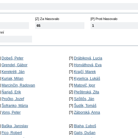
[Z] Za hlasovalo
[P] Proti hlasovalo
65
1
mní
]
Dobeš, Peter
[?]
Drábiková, Lucia
]
Grendel, Gábor
[?]
Horváthová, Eva
]
Kerekréti, Ján
[?]
Krajčí, Marek
]
Kuriak, Milan
[?]
Kyselica, Lukáš
]
Marcinčin, Radovan
[?]
Matovič, Igor
]
Ňarjaš, Erik
[Z]
Pleštinská, Zita
]
Pročko, Jozef
[?]
Szőllős, Ján
]
Šofranko, Mária
[?]
Šudík, Tomáš
]
Vons, Peter
[?]
Záborská, Anna
]
Baška, Jaroslav
[Z]
Blaha, Ľuboš
]
Fico, Robert
[Z]
Galis, Dušan