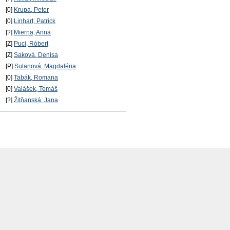
[0]
Krupa, Peter
[0]
Linhart, Patrick
[?]
Mierna, Anna
[Z]
Puci, Róbert
[Z]
Saková, Denisa
[P]
Sulanová, Magdaléna
[0]
Tabák, Romana
[0]
Valášek, Tomáš
[?]
Žitňanská, Jana