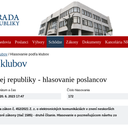
edovia
Poslanci
Výbory
Schôdze
Zákony
Dokumenty
Kancelária N
lubov
Hlasovanie podľa klubov
 klubov
j republiky - hlasovanie poslancov
átum a čas
Číslo hlasovania
20. 6. 2023 17:47
172
 zákon č. 452/2021 Z. z. o elektronických komunikáciách v znení neskorších
oré zákony (tlač 1585) - druhé čítanie. Hlasovanie o pozmeňujúcom návrhu zo