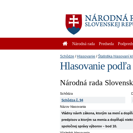
Národná rada
Predseda
Podpreds
Schôdze
Hlasovanie
Štatistika hlasovaní k
Hlasovanie podľa
Národná rada Slovenske
Schôdza
D
Schôdza č. 94
Názov hlasovania
Vládny návrh zákona, ktorým sa mení a dopĺňa
predpisov a ktorým sa menia a dopĺňajú niekt
spoločnej správy výborov – bod 10.
Výsledok hlasovania