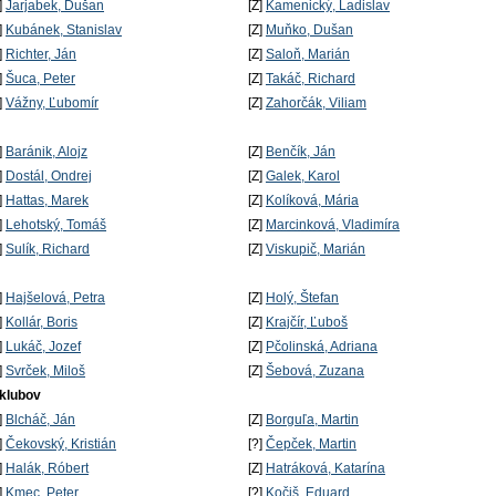
]
Jarjabek, Dušan
[Z]
Kamenický, Ladislav
]
Kubánek, Stanislav
[Z]
Muňko, Dušan
]
Richter, Ján
[Z]
Saloň, Marián
]
Šuca, Peter
[Z]
Takáč, Richard
]
Vážny, Ľubomír
[Z]
Zahorčák, Viliam
]
Baránik, Alojz
[Z]
Benčík, Ján
]
Dostál, Ondrej
[Z]
Galek, Karol
]
Hattas, Marek
[Z]
Kolíková, Mária
]
Lehotský, Tomáš
[Z]
Marcinková, Vladimíra
]
Sulík, Richard
[Z]
Viskupič, Marián
]
Hajšelová, Petra
[Z]
Holý, Štefan
]
Kollár, Boris
[Z]
Krajčír, Ľuboš
]
Lukáč, Jozef
[Z]
Pčolinská, Adriana
]
Svrček, Miloš
[Z]
Šebová, Zuzana
 klubov
]
Blcháč, Ján
[Z]
Borguľa, Martin
]
Čekovský, Kristián
[?]
Čepček, Martin
]
Halák, Róbert
[Z]
Hatráková, Katarína
]
Kmec, Peter
[?]
Kočiš, Eduard