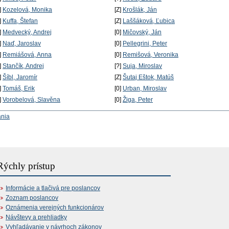
]
Kozelová, Monika
[Z]
Krošlák, Ján
]
Kuffa, Štefan
[Z]
Laššáková, Ľubica
]
Medvecký, Andrej
[0]
Mičovský, Ján
]
Naď, Jaroslav
[0]
Pellegrini, Peter
]
Remiášová, Anna
[0]
Remišová, Veronika
]
Stančík, Andrej
[?]
Suja, Miroslav
]
Šíbl, Jaromír
[Z]
Šutaj Eštok, Matúš
]
Tomáš, Erik
[0]
Urban, Miroslav
]
Vorobelová, Slavěna
[0]
Žiga, Peter
ania
Rýchly prístup
Informácie a tlačivá pre poslancov
Zoznam poslancov
Oznámenia verejných funkcionárov
Návštevy a prehliadky
Vyhľadávanie v návrhoch zákonov