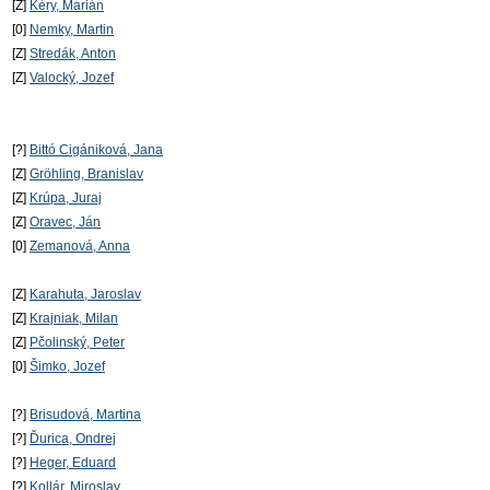
[Z]
Kéry, Marián
[0]
Nemky, Martin
[Z]
Stredák, Anton
[Z]
Valocký, Jozef
[?]
Bittó Cigániková, Jana
[Z]
Gröhling, Branislav
[Z]
Krúpa, Juraj
[Z]
Oravec, Ján
[0]
Zemanová, Anna
[Z]
Karahuta, Jaroslav
[Z]
Krajniak, Milan
[Z]
Pčolinský, Peter
[0]
Šimko, Jozef
[?]
Brisudová, Martina
[?]
Ďurica, Ondrej
[?]
Heger, Eduard
[?]
Kollár, Miroslav