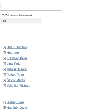
[?] Zdržalo sa hlasovania
54
[?]
Drdul, Dominik
[?]
Hus, Igor
[?]
Kremský, Peter
[?]
Liba, Peter
[?]
Mihalik, Marcel
[?]
Pollák, Peter
[?]
Šefčík, Marek
[?]
Vašečka, Richard
[0]
Blanár, Juraj
[Z]
Habánik, Jozef