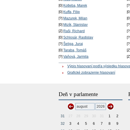
[0]
Kotleba, Marek
[?
[0]
Kuffa, Filip
[0
[?]
Mazurek, Milan
[0
[0]
Mizík, Stanislav
[?
[Z]
Raši, Richard
[?
[0]
Schlosár, Rastislav
[?
[?]
Šeliga, Juraj
[?
[0]
Taraba, Tomáš
[Z
[?]
Vaňová, Jarmila
[Z
Výpis hlasovaní podľa výsledku hlasov
Grafické zobrazenie hlasovaní
Deň v parlamente
31
27
28
29
30
31
1
2
32
3
4
5
6
7
8
9