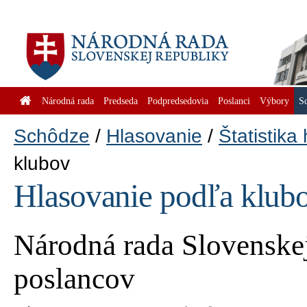
Národná rada
Predseda
Podpredsedovia
Poslanci
Výbory
S
Schôdze
Hlasovanie
Štatistika
klubov
Hlasovanie podľa klub
Národná rada Slovenskej
poslancov