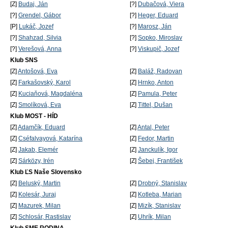
[Z]
Budaj, Ján
[?]
Dubačová, Viera
[?]
Grendel, Gábor
[?]
Heger, Eduard
[P]
Lukáč, Jozef
[?]
Marosz, Ján
[?]
Shahzad, Silvia
[?]
Sopko, Miroslav
[?]
Verešová, Anna
[?]
Viskupič, Jozef
Klub SNS
[Z]
Antošová, Eva
[Z]
Baláž, Radovan
[Z]
Farkašovský, Karol
[Z]
Hrnko, Anton
[Z]
Kuciaňová, Magdaléna
[Z]
Pamula, Peter
[Z]
Smolíková, Eva
[Z]
Tittel, Dušan
Klub MOST - HÍD
[Z]
Adamčík, Eduard
[Z]
Antal, Peter
[Z]
Cséfalvayová, Katarína
[Z]
Fedor, Martin
[Z]
Jakab, Elemér
[Z]
Janckulík, Igor
[Z]
Sárközy, Irén
[Z]
Šebej, František
Klub ĽS Naše Slovensko
[Z]
Beluský, Martin
[Z]
Drobný, Stanislav
[Z]
Kolesár, Juraj
[Z]
Kotleba, Marian
[Z]
Mazurek, Milan
[Z]
Mizík, Stanislav
[Z]
Schlosár, Rastislav
[Z]
Uhrík, Milan