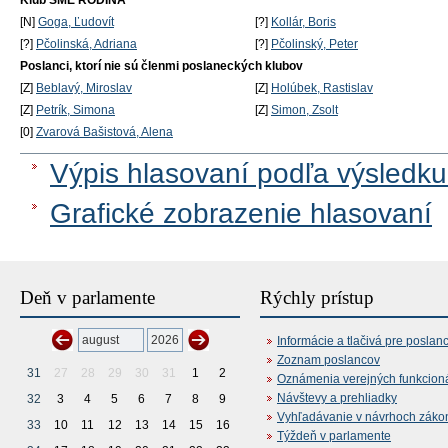
Klub SME RODINA
[N]
Goga, Ľudovít
[?]
Kollár, Boris
[?]
Pčolinská, Adriana
[?]
Pčolinský, Peter
Poslanci, ktorí nie sú členmi poslaneckých klubov
[Z]
Beblavý, Miroslav
[Z]
Holúbek, Rastislav
[Z]
Petrík, Simona
[Z]
Simon, Zsolt
[0]
Zvarová Bašistová, Alena
Výpis hlasovaní podľa výsledku
Grafické zobrazenie hlasovaní
Deň v parlamente
Rýchly prístup
Informácie a tlačivá pre poslan
Zoznam poslancov
31
27
28
29
30
31
1
2
Oznámenia verejných funkcion
Návštevy a prehliadky
32
3
4
5
6
7
8
9
Vyhľadávanie v návrhoch záko
33
10
11
12
13
14
15
16
Týždeň v parlamente