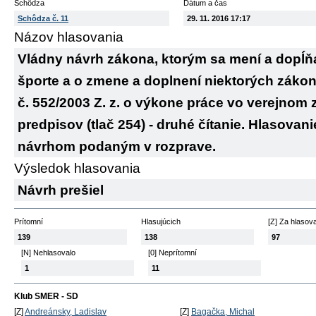
Schôdza
Dátum a čas
Schôdza č. 11
29. 11. 2016 17:17
Názov hlasovania
Vládny návrh zákona, ktorým sa mení a dopĺňa 
športe a o zmene a doplnení niektorých záko
č. 552/2003 Z. z. o výkone práce vo verejnom
predpisov (tlač 254) - druhé čítanie. Hlasovani
návrhom podaným v rozprave.
Výsledok hlasovania
Návrh prešiel
Prítomní
Hlasujúcich
[Z] Za hlasov
139
138
97
[N] Nehlasovalo
[0] Neprítomní
1
11
Klub SMER - SD
[Z]
Andreánsky, Ladislav
[Z]
Bagačka, Michal