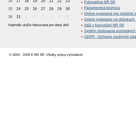
34
17
18
19
20
21
22
23
Fotogaléria NR SR
Parlamentná knižnica
35
24
25
26
27
28
29
30
Online vysielanie pre mobilné 
36
31
1
2
3
4
5
6
Online vysielanie na stránkac
Kalendár ukáže hlasovania pre daný deň.
Stáž v Kancelárii NR SR
Systém sledovania európskych z
GDPR - Ochrana osobných údajo
© 2004 - 2026 K NR SR. Všetky práva vyhradené.