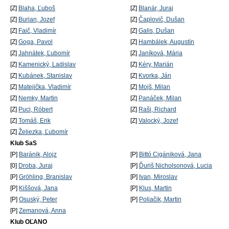
[Z]
Blaha, Ľuboš
[Z]
Blanár, Juraj
[Z]
Burian, Jozef
[Z]
Čaplovič, Dušan
[Z]
Faič, Vladimír
[Z]
Galis, Dušan
[Z]
Goga, Pavol
[Z]
Hambálek, Augustín
[Z]
Jahnátek, Ľubomír
[Z]
Janíková, Mária
[Z]
Kamenický, Ladislav
[Z]
Kéry, Marián
[Z]
Kubánek, Stanislav
[Z]
Kvorka, Ján
[Z]
Matejička, Vladimír
[Z]
Mojš, Milan
[Z]
Nemky, Martin
[Z]
Panáček, Milan
[Z]
Puci, Róbert
[Z]
Raši, Richard
[Z]
Tomáš, Erik
[Z]
Valocký, Jozef
[Z]
Želiezka, Ľubomír
Klub SaS
[P]
Baránik, Alojz
[P]
Bittó Cigániková, Jana
[0]
Droba, Juraj
[P]
Ďuriš Nicholsonová, Lucia
[P]
Gröhling, Branislav
[P]
Ivan, Miroslav
[P]
Kiššová, Jana
[P]
Klus, Martin
[P]
Osuský, Peter
[P]
Poliačik, Martin
[P]
Zemanová, Anna
Klub OĽANO