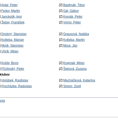
]
Antal, Peter
[Z]
Bastrnák, Tibor
]
Fedor, Martin
[Z]
Gál, Gábor
]
Janckulík, Igor
[Z]
Kresák, Peter
]
Šebej, František
[Z]
Vörös, Péter
]
Drobný, Stanislav
[Z]
Grausová, Natália
]
Kotleba, Marian
[Z]
Kotleba, Martin
]
Mizík, Stanislav
[Z]
Mora, Ján
]
Uhrík, Milan
]
Kollár, Boris
[Z]
Krajniak, Milan
]
Pčolinský, Peter
[Z]
Šebová, Zuzana
 klubov
]
Holúbek, Rastislav
[Z]
Macháčková, Katarína
]
Procházka, Radoslav
[Z]
Simon, Zsolt
ania