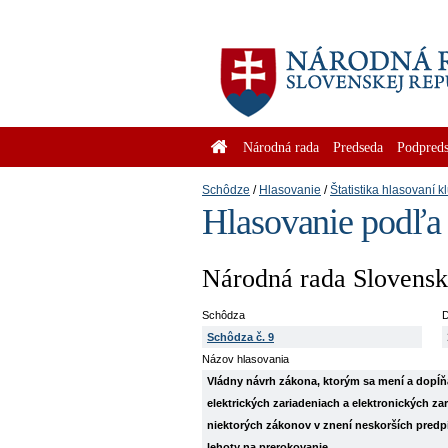
Národná rada
Predseda
Podpreds
Schôdze
Hlasovanie
Štatistika hlasovaní k
Hlasovanie podľa
Národná rada Slovenske
Schôdza
D
Schôdza č. 9
Názov hlasovania
Vládny návrh zákona, ktorým sa mení a dopĺň
elektrických zariadeniach a elektronických z
niektorých zákonov v znení neskorších predpis
lehoty na prerokovanie.