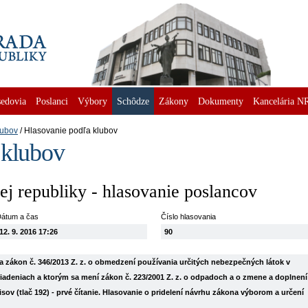
edovia
Poslanci
Výbory
Schôdze
Zákony
Dokumenty
Kancelária N
lubov
Hlasovanie podľa klubov
 klubov
j republiky - hlasovanie poslancov
átum a čas
Číslo hlasovania
12. 9. 2016 17:26
90
a zákon č. 346/2013 Z. z. o obmedzení používania určitých nebezpečných látok v
ariadeniach a ktorým sa mení zákon č. 223/2001 Z. z. o odpadoch a o zmene a doplnení
ov (tlač 192) - prvé čítanie. Hlasovanie o pridelení návrhu zákona výborom a určení