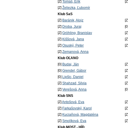
[Z]
Tomáš, Erik
[Z
[Z]
Želiezka, Ľubomír
Klub SaS
[Z]
Baránik, Alojz
[Z
[Z]
Droba, Juraj
[0
[Z]
Gröhling, Branislav
[Z
[Z]
Kiššová, Jana
[Z
[Z]
Osuský, Peter
[Z
[Z]
Zemanová, Anna
Klub OĽANO
[0]
Budaj, Ján
[Z
[0]
Grendel, Gábor
[Z
[0]
Lipšic, Daniel
[Z
[Z]
Shahzad, Silvia
[Z
[Z]
Verešová, Anna
[0
Klub SNS
[Z]
Antošová, Eva
[Z
[Z]
Farkašovský, Karol
[Z
[Z]
Kuciaňová, Magdaléna
[Z
[Z]
Smolíková, Eva
[Z
Klub MOST - HÍD