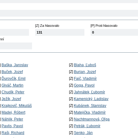
[Z] Za hlasovalo
[P] Proti hlasovalo
131
0
mní
]
Baška, Jaroslav
[Z]
Blaha, Ľuboš
]
Buček, Jozef
[Z]
Burian, Jozef
]
Ďurovčík, Emil
[Z]
Faič, Vladimír
]
Glváč, Martin
[Z]
Goga, Pavol
]
Chudík, Peter
[Z]
Jahnátek, Ľubomír
]
Ježík, Jozef
[Z]
Kamenický, Ladislav
]
Krajkovič, Mikuláš
[Z]
Kubánek, Stanislav
]
Madej, Róbert
[Z]
Matejička, Vladimír
]
Náhlik, Peter
[Z]
Nachtmannová, Oľga
]
Pavlis, Pavol
[Z]
Petrák, Ľubomír
]
Raši, Richard
[Z]
Senko, Ján