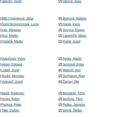
]
Valocký, Jozef
[Z]
Vaľová, Jana
]
Bittó Cigániková, Jana
[0]
Blahová, Natália
]
Ďuriš Nicholsonová, Lucia
[Z]
Galek, Karol
]
Ivan, Miroslav
[Z]
Jurzyca, Eugen
]
Klus, Martin
[Z]
Laurenčík, Milan
]
Poliačik, Martin
[Z]
Rajtár, Jozef
]
Dubačová, Viera
[Z]
Fecko, Martin
]
Heger, Eduard
[Z]
Jurinová, Erika
]
Lukáč, Jozef
[0]
Matovič, Igor
]
Sopko, Miroslav
[Z]
Suchánek, Alan
]
Viskupič, Jozef
[0]
Žarnay, Oto
]
Baláž, Radovan
[Z]
Bernaťák, Tibor
]
Hrnko, Anton
[Z]
Jančula, Tibor
]
Pamula, Peter
[Z]
Paška, Jaroslav
]
Tittel, Dušan
[Z]
Zelník, Štefan