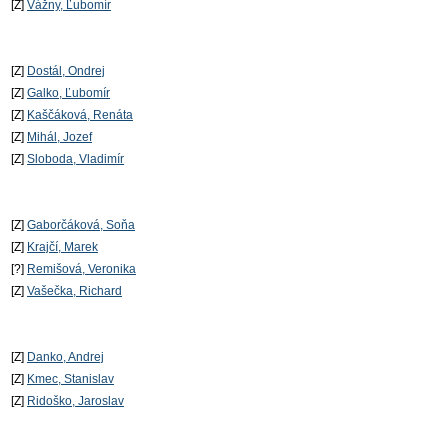
[Z]
Vážny, Ľubomír
[Z]
Dostál, Ondrej
[Z]
Galko, Ľubomír
[Z]
Kaščáková, Renáta
[Z]
Mihál, Jozef
[Z]
Sloboda, Vladimír
[Z]
Gaborčáková, Soňa
[Z]
Krajčí, Marek
[?]
Remišová, Veronika
[Z]
Vašečka, Richard
[Z]
Danko, Andrej
[Z]
Kmec, Stanislav
[Z]
Ridoško, Jaroslav