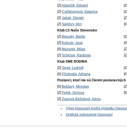
[Z]
Adamčík, Eduard
[Z
[Z]
Cséfalvayová, Katarína
[Z
[Z]
Jakab, Elemér
[Z
[Z]
Sárközy, Irén
[0
Klub ĽS Naše Slovensko
[Z]
Beluský, Martin
[Z
[Z]
Kolesár, Juraj
[0
[0]
Mazurek, Milan
[Z
[Z]
Schlosár, Rastislav
[Z
Klub SME RODINA
[Z]
Goga, Ľudovít
[Z
[0]
Pčolinská, Adriana
[0
Poslanci, ktorí nie sú členmi poslaneckých
[0]
Beblavý, Miroslav
[Z
[Z]
Petrík, Simona
[0
[Z]
Zvarová Bašistová, Alena
Výpis hlasovaní podľa výsledku hlasov
Grafické zobrazenie hlasovaní