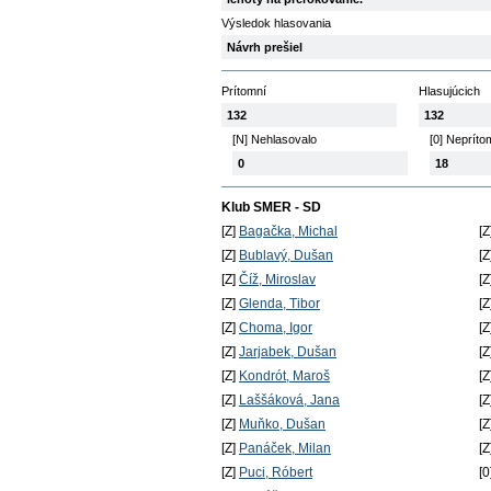
Výsledok hlasovania
Návrh prešiel
Prítomní
Hlasujúcich
132
132
[N] Nehlasovalo
[0] Nepríto
0
18
Klub SMER - SD
[Z]
Bagačka, Michal
[Z
[Z]
Bublavý, Dušan
[Z
[Z]
Číž, Miroslav
[Z
[Z]
Glenda, Tibor
[Z
[Z]
Choma, Igor
[Z
[Z]
Jarjabek, Dušan
[Z
[Z]
Kondrót, Maroš
[Z
[Z]
Laššáková, Jana
[Z
[Z]
Muňko, Dušan
[Z
[Z]
Panáček, Milan
[Z
[Z]
Puci, Róbert
[0