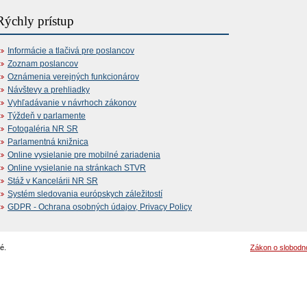
Rýchly prístup
Informácie a tlačivá pre poslancov
Zoznam poslancov
Oznámenia verejných funkcionárov
Návštevy a prehliadky
Vyhľadávanie v návrhoch zákonov
Týždeň v parlamente
Fotogaléria NR SR
Parlamentná knižnica
Online vysielanie pre mobilné zariadenia
Online vysielanie na stránkach STVR
Stáž v Kancelárii NR SR
Systém sledovania európskych záležitostí
GDPR - Ochrana osobných údajov, Privacy Policy
é.
Zákon o slobodn