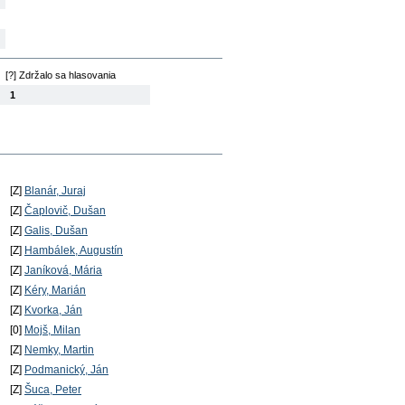
[?] Zdržalo sa hlasovania
1
[Z]
Blanár, Juraj
[Z]
Čaplovič, Dušan
[Z]
Galis, Dušan
[Z]
Hambálek, Augustín
[Z]
Janíková, Mária
[Z]
Kéry, Marián
[Z]
Kvorka, Ján
[0]
Mojš, Milan
[Z]
Nemky, Martin
[Z]
Podmanický, Ján
[Z]
Šuca, Peter