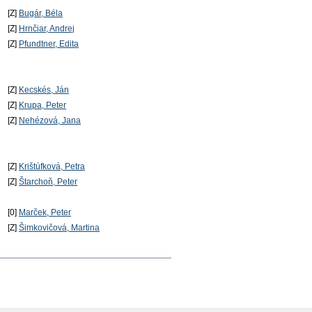
[Z]
Bugár, Béla
[Z]
Hrnčiar, Andrej
[Z]
Pfundtner, Edita
[Z]
Kecskés, Ján
[Z]
Krupa, Peter
[Z]
Nehézová, Jana
[Z]
Krištúfková, Petra
[Z]
Štarchoň, Peter
[0]
Marček, Peter
[Z]
Šimkovičová, Martina