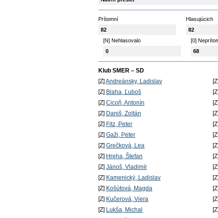
Prítomní
Hlasujúcich
82
82
[N] Nehlasovalo
[0] Nepríto
0
68
Klub SMER – SD
[Z]
Andreánsky, Ladislav
[Z
[Z]
Blaha, Ľuboš
[Z
[Z]
Cicoň, Antonín
[Z
[Z]
Daniš, Zoltán
[Z
[Z]
Fitz, Peter
[Z
[Z]
Gaži, Peter
[Z
[Z]
Grečková, Lea
[Z
[Z]
Hreha, Štefan
[Z
[Z]
Jánoš, Vladimír
[Z
[Z]
Kamenický, Ladislav
[Z
[Z]
Košútová, Magda
[Z
[Z]
Kučerová, Viera
[Z
[Z]
Lukša, Michal
[Z