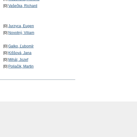
[0]
Vašečka, Richard
[0]
Jurzyca, Eugen
[0]
Novotný, Viliam
[0]
Galko, Ľubomír
[0]
Kiššová, Jana
[0]
Mihál, Jozef
[0]
Poliačik, Martin