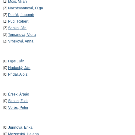
[Z]
Mojš, Milan
[Z]
Nachtmannová, Oľga
[Z]
Petrák, Ľubomír
[Z]
Puci, Róbert
[Z]
Senko, Ján
[Z]
Tomanová, Viera
[Z]
Vitteková, Anna
[0]
Figeľ, Ján
[0]
Hudacký, Ján
[0]
Přidal, Alojz
[0]
Érsek, Árpád
[0]
Simon, Zsolt
[0]
Vörös, Péter
[0]
Jurinová, Erika
[0]
Mezenská, Helena