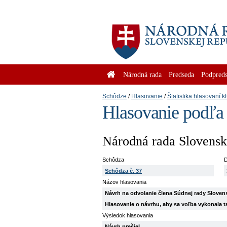
Národná rada
Predseda
Podpreds
Schôdze
Hlasovanie
Štatistika hlasovaní k
Hlasovanie podľa
Národná rada Slovenske
Schôdza
D
Schôdza č. 37
Názov hlasovania
Návrh na odvolanie člena Súdnej rady Slovens
Hlasovanie o návrhu, aby sa voľba vykonala 
Výsledok hlasovania
Návrh prešiel