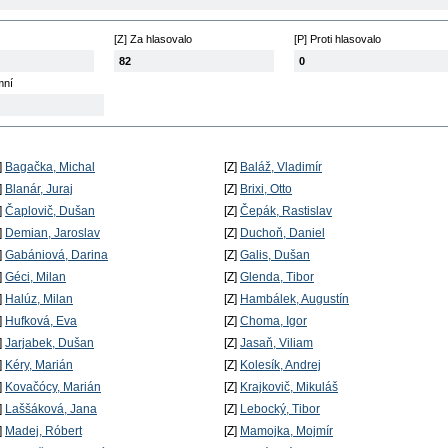
[Z] Za hlasovalo
[P] Proti hlasovalo
82
0
mní
]
Bagačka, Michal
[Z]
Baláž, Vladimír
]
Blanár, Juraj
[Z]
Brixi, Otto
]
Čaplovič, Dušan
[Z]
Čepák, Rastislav
]
Demian, Jaroslav
[Z]
Duchoň, Daniel
]
Gabániová, Darina
[Z]
Galis, Dušan
]
Géci, Milan
[Z]
Glenda, Tibor
]
Halúz, Milan
[Z]
Hambálek, Augustín
]
Hufková, Eva
[Z]
Choma, Igor
]
Jarjabek, Dušan
[Z]
Jasaň, Viliam
]
Kéry, Marián
[Z]
Kolesík, Andrej
]
Kovačócy, Marián
[Z]
Krajkovič, Mikuláš
]
Laššáková, Jana
[Z]
Lebocký, Tibor
]
Madej, Róbert
[Z]
Mamojka, Mojmír