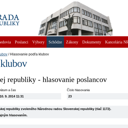
edovia
Poslanci
Výbory
Schôdze
Zákony
Dokumenty
Kancelária N
lubov
Hlasovanie podľa klubov
 klubov
j republiky - hlasovanie poslancov
átum a čas
Číslo hlasovania
10. 9. 2014 11:31
23
kej republiky zvoleného Národnou radou Slovenskej republiky (tlač 1172).
tajným hlasovaním.