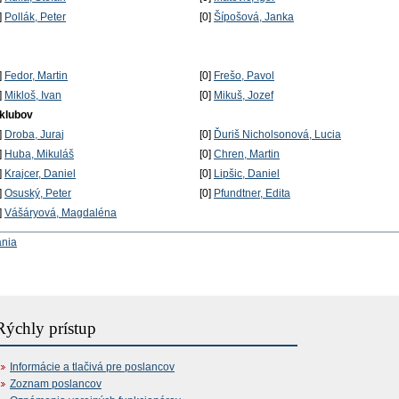
]
Pollák, Peter
[0]
Šípošová, Janka
]
Fedor, Martin
[0]
Frešo, Pavol
]
Mikloš, Ivan
[0]
Mikuš, Jozef
 klubov
]
Droba, Juraj
[0]
Ďuriš Nicholsonová, Lucia
]
Huba, Mikuláš
[0]
Chren, Martin
]
Krajcer, Daniel
[0]
Lipšic, Daniel
]
Osuský, Peter
[0]
Pfundtner, Edita
]
Vášáryová, Magdaléna
ania
Rýchly prístup
Informácie a tlačivá pre poslancov
Zoznam poslancov