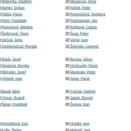
]
Matejička, Vladimír
[Z]
Mazúrová, Viera
]
Muňko, Dušan
[Z]
Náhlik, Peter
]
Paška, Pavol
[Z]
Pavlovičová, Svetlana
]
Petro, František
[Z]
Podmanický, Ján
]
Riapošová, Bibiána
[Z]
Rošková, Ľubica
]
Šedivcová, Viera
[Z]
Šuca, Peter
]
Vaľová, Jana
[Z]
Varga, Ivan
]
Zmajkovičová, Renáta
[Z]
Želiezka, Ľubomír
]
Bobík, Jozef
[0]
Brocka, Július
]
Gibalová, Monika
[0]
Hrušovský, Pavol
]
Mikloško, Jozef
[0]
Muránsky, Peter
]
Uhliarik, Ivan
[0]
Zajac, Pavol
]
Bugár, Béla
[0]
Csicsai, Gabriel
]
Chmel, Rudolf
[0]
Jakab, Elemér
]
Šebej, František
[0]
Švejna, Ivan
]
Horváthová, Eva
[0]
Hraško, Igor
]
Kuffa, Štefan
[0]
Matovič, Igor