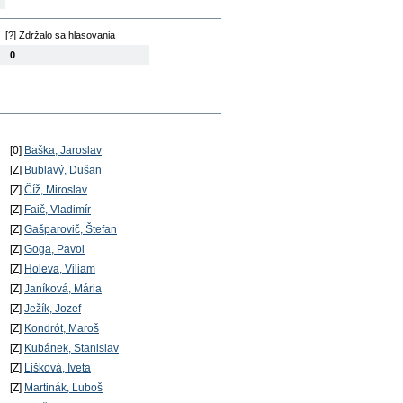
[?] Zdržalo sa hlasovania
0
[0]
Baška, Jaroslav
[Z]
Bublavý, Dušan
[Z]
Číž, Miroslav
[Z]
Faič, Vladimír
[Z]
Gašparovič, Štefan
[Z]
Goga, Pavol
[Z]
Holeva, Viliam
[Z]
Janíková, Mária
[Z]
Ježík, Jozef
[Z]
Kondrót, Maroš
[Z]
Kubánek, Stanislav
[Z]
Lišková, Iveta
[Z]
Martinák, Ľuboš