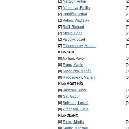
[Z]
Martvoň, Anton
[Z
[Z]
Müllerová, Emília
[Z
[Z]
Panáček, Milan
[Z
[Z]
Petráš, Vladislav
[Z
[Z]
Raši, Richard
[Z
[Z]
Susko, Boris
[Z
[Z]
Valocký, Jozef
[Z
[Z]
Záhumenský, Marian
[Z
Klub KDH
[0]
Abrhan, Pavol
[0
[0]
Fronc, Martin
[0
[0]
Kvasnička, Marián
[0
[0]
Radošovský, Marián
[0
Klub MOST-HÍD
[0]
Bastrnák, Tibor
[0
[0]
Gál, Gábor
[0
[0]
Sólymos, László
[0
[0]
Žitňanská, Lucia
Klub OĽaNO
[0]
Fecko, Martin
[0
[0]
Kadúc, Miroslav
[0