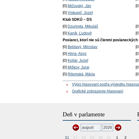
[0]
Mičovský, Ján
[0
[0]
Viskupič, Jozef
Klub SDKÚ – DS
[0]
Dzurinda, Mikuláš
[0
[0]
Kaník, Ľudovít
[0
Poslanci, ktorí nie sú členmi poslaneckých
[0]
Beblavý, Miroslav
[0
[0]
Hlina, Alojz
[0
[0]
Kollár, Jozef
[0
[0]
Miškov, Juraj
[0
[0]
Ritomská, Mária
[0
Výpis hlasovaní podľa výsledku hlasov
Grafické zobrazenie hlasovaní
Deň v parlamente
31
27
28
29
30
31
1
2