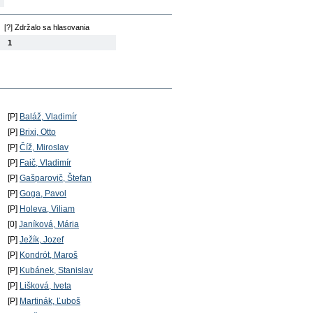
[?] Zdržalo sa hlasovania
1
[P]
Baláž, Vladimír
[P]
Brixi, Otto
[P]
Číž, Miroslav
[P]
Faič, Vladimír
[P]
Gašparovič, Štefan
[P]
Goga, Pavol
[P]
Holeva, Viliam
[0]
Janíková, Mária
[P]
Ježík, Jozef
[P]
Kondrót, Maroš
[P]
Kubánek, Stanislav
[P]
Lišková, Iveta
[P]
Martinák, Ľuboš