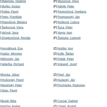
P]
Matejička, Vladimír
[P]
Mazúrová, Viera
P]
Muňko, Dušan
[P]
Náhlik, Peter
P]
Paška, Pavol
[P]
Pavlovičová, Svetlana
P]
Petro, František
[P]
Podmanický, Ján
P]
Riapošová, Bibiána
[P]
Rošková, Ľubica
P]
Šedivcová, Viera
[P]
Šuca, Peter
P]
Vaľová, Jana
[P]
Varga, Ivan
P]
Zmajkovičová, Renáta
[P]
Želiezka, Ľubomír
]
Horváthová, Eva
[Z]
Hraško, Igor
]
Kadúc, Miroslav
[Z]
Kuffa, Štefan
]
Mičovský, Ján
[0]
Pollák, Peter
]
Vašečka, Richard
[Z]
Viskupič, Jozef
]
Brocka, Július
[Z]
Figeľ, Ján
]
Hrušovský, Pavol
[Z]
Hudacký, Ján
]
Muránsky, Peter
[Z]
Procházka, Radoslav
]
Zajac, Pavol
]
Bugár, Béla
[Z]
Csicsai, Gabriel
]
Hrnčiar, Andrej
[Z]
Chmel, Rudolf