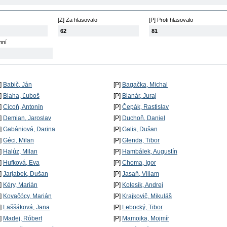
[Z] Za hlasovalo
[P] Proti hlasovalo
62
81
mní
P]
Babič, Ján
[P]
Bagačka, Michal
P]
Blaha, Ľuboš
[P]
Blanár, Juraj
P]
Cicoň, Antonín
[P]
Čepák, Rastislav
P]
Demian, Jaroslav
[P]
Duchoň, Daniel
P]
Gabániová, Darina
[P]
Galis, Dušan
P]
Géci, Milan
[P]
Glenda, Tibor
P]
Halúz, Milan
[P]
Hambálek, Augustín
P]
Hufková, Eva
[P]
Choma, Igor
P]
Jarjabek, Dušan
[P]
Jasaň, Viliam
P]
Kéry, Marián
[P]
Kolesík, Andrej
P]
Kovačócy, Marián
[P]
Krajkovič, Mikuláš
P]
Laššáková, Jana
[P]
Lebocký, Tibor
P]
Madej, Róbert
[P]
Mamojka, Mojmír