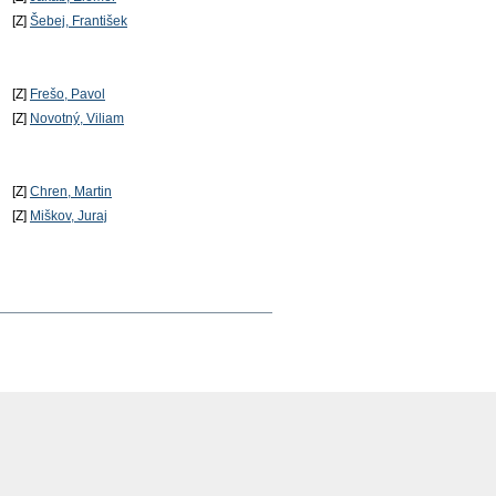
[Z]
Šebej, František
[Z]
Frešo, Pavol
[Z]
Novotný, Viliam
[Z]
Chren, Martin
[Z]
Miškov, Juraj