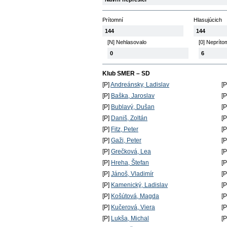
Prítomní
Hlasujúcich
144
144
[N] Nehlasovalo
[0] Nepríto
0
6
Klub SMER – SD
[P]
Andreánsky, Ladislav
[
[P]
Baška, Jaroslav
[
[P]
Bublavý, Dušan
[
[P]
Daniš, Zoltán
[
[P]
Fitz, Peter
[
[P]
Gaži, Peter
[
[P]
Grečková, Lea
[
[P]
Hreha, Štefan
[
[P]
Jánoš, Vladimír
[
[P]
Kamenický, Ladislav
[
[P]
Košútová, Magda
[
[P]
Kučerová, Viera
[
[P]
Lukša, Michal
[