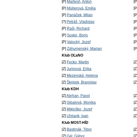
[P]
Martvoň, Anton
[
[P]
Müllerová, Emília
[
[P]
Panáček, Milan
[
[?]
Petráš, Vladislav
[
[P]
Raši, Richard
[
[P]
Susko, Boris
[
[P]
Valocký, Jozef
[
[P]
Záhumenský, Marian
[
Klub OĽaNO
[Z]
Fecko, Martin
[Z
[Z]
Jurinová, Erika
[Z
[Z]
Mezenská, Helena
[Z
[Z]
Škripek, Branislav
[Z
Klub KDH
[Z]
Abrhan, Pavol
[Z
[Z]
Gibalová, Monika
[Z
[Z]
Mikloško, Jozef
[Z
[Z]
Uhliarik, Ivan
[Z
Klub MOST-HÍD
[Z]
Bastrnák, Tibor
[Z
[Z]
Gál, Gábor
[Z