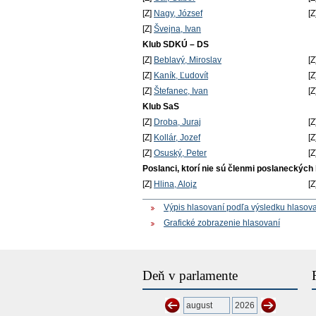
[Z]
Nagy, József
[Z
[Z]
Švejna, Ivan
Klub SDKÚ – DS
[Z]
Beblavý, Miroslav
[Z
[Z]
Kaník, Ľudovít
[Z
[Z]
Štefanec, Ivan
[Z
Klub SaS
[Z]
Droba, Juraj
[Z
[Z]
Kollár, Jozef
[Z
[Z]
Osuský, Peter
[Z
Poslanci, ktorí nie sú členmi poslaneckých
[Z]
Hlina, Alojz
[Z
Výpis hlasovaní podľa výsledku hlasov
Grafické zobrazenie hlasovaní
Deň v parlamente