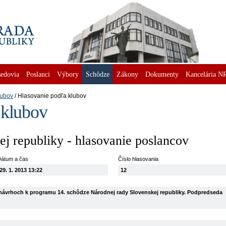
edovia
Poslanci
Výbory
Schôdze
Zákony
Dokumenty
Kancelária N
lubov
Hlasovanie podľa klubov
 klubov
j republiky - hlasovanie poslancov
átum a čas
Číslo hlasovania
29. 1. 2013 13:22
12
návrhoch k programu 14. schôdze Národnej rady Slovenskej republiky. Podpredseda