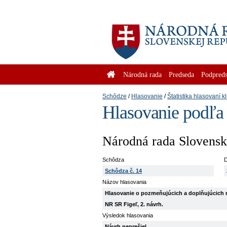
Národná rada
Predseda
Podpreds
Schôdze
Hlasovanie
Štatistika hlasovaní k
Hlasovanie podľa
Národná rada Slovenske
Schôdza
D
Schôdza č. 14
Názov hlasovania
Hlasovanie o pozmeňujúcich a doplňujúcich 
NR SR Figeľ, 2. návrh.
Výsledok hlasovania
Návrh neprešiel