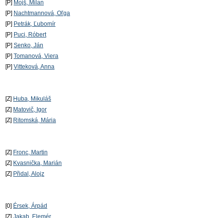
[P]
Mojš, Milan
[P]
Nachtmannová, Oľga
[P]
Petrák, Ľubomír
[P]
Puci, Róbert
[P]
Senko, Ján
[P]
Tomanová, Viera
[P]
Vitteková, Anna
[Z]
Huba, Mikuláš
[Z]
Matovič, Igor
[Z]
Ritomská, Mária
[Z]
Fronc, Martin
[Z]
Kvasnička, Marián
[Z]
Přidal, Alojz
[0]
Érsek, Árpád
[Z]
Jakab, Elemér