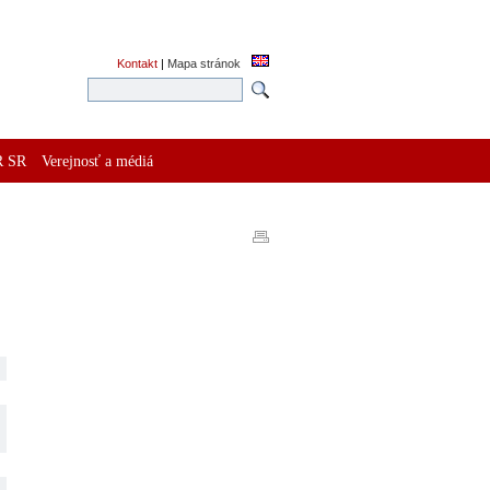
Kontakt
|
Mapa stránok
R SR
Verejnosť a médiá