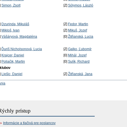
]
Simon, Zsolt
[Z]
Sólymos, László
]
Dzurinda, Mikuláš
[Z]
Fedor, Martin
]
Mikloš, Ivan
[Z]
Mikuš, Jozef
]
Vášáryová, Magdaléna
[0]
Žitňanská, Lucia
]
Ďuriš Nicholsonová, Lucia
[Z]
Galko, Ľubomír
]
Krajcer, Daniel
[0]
Mihál, Jozef
]
Poliačik, Martin
[0]
Sulík, Richard
 klubov
]
Lipšic, Daniel
[Z]
Žitňanská, Jana
ania
Rýchly prístup
Informácie a tlačivá pre poslancov