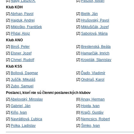
[Z]
Nagy, László A.
[Z]
Pásztor, István
Klub KDH
[Z]
Abrhan, Pavol
[Z]
Bielik, Ján
[Z]
Hajduk, Andrej
[Z]
Hrušovský, Pavol
[Z]
Mikloško, František
[Z]
Miklušičák, Jozef
[Z]
Přidal, Alojz
[Z]
Sabolová, Mária
Klub ANO
[Z]
Biroš, Peter
[Z]
Brestenská, Beáta
[Z]
Elsner, Jozef
[Z]
Hamarčák, Imrich
[Z]
Chmel, Rudolf
[Z]
Kropilák, Stanislav
Klub KSS
[Z]
Bollová, Dagmar
[Z]
Ďaďo, Vladimír
[Z]
Juščík, Mikuláš
[Z]
Ondriaš, Karol
[Z]
Zubo, Samuel
Poslanci, ktorí nie sú členmi poslaneckých klubov
[Z]
Abelovský, Miroslav
[0]
Arvay, Herman
[Z]
Gabriel, Ján
[Z]
Hopta, Ivan
[Z]
Kiňo, Ivan
[0]
Krajči, Gustáv
[Z]
Navrátilová, Ľubica
[Z]
Nemcsics, Robert
[Z]
Polka, Ladislav
[Z]
Šimko, Ivan