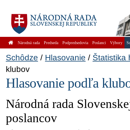
Národná rada
Predseda
Podpredsedovia
Poslanci
Výbory
S
Schôdze
Hlasovanie
Štatistika
klubov
Hlasovanie podľa klub
Národná rada Slovenskej
poslancov