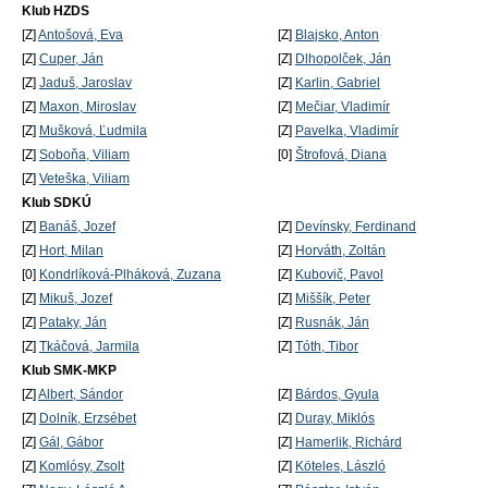
Klub HZDS
[Z]
Antošová, Eva
[Z]
Blajsko, Anton
[Z]
Cuper, Ján
[Z]
Dlhopolček, Ján
[Z]
Jaduš, Jaroslav
[Z]
Karlin, Gabriel
[Z]
Maxon, Miroslav
[Z]
Mečiar, Vladimír
[Z]
Mušková, Ľudmila
[Z]
Pavelka, Vladimír
[Z]
Soboňa, Viliam
[0]
Štrofová, Diana
[Z]
Veteška, Viliam
Klub SDKÚ
[Z]
Banáš, Jozef
[Z]
Devínsky, Ferdinand
[Z]
Hort, Milan
[Z]
Horváth, Zoltán
[0]
Kondrlíková-Plháková, Zuzana
[Z]
Kubovič, Pavol
[Z]
Mikuš, Jozef
[Z]
Miššík, Peter
[Z]
Pataky, Ján
[Z]
Rusnák, Ján
[Z]
Tkáčová, Jarmila
[Z]
Tóth, Tibor
Klub SMK-MKP
[Z]
Albert, Sándor
[Z]
Bárdos, Gyula
[Z]
Dolník, Erzsébet
[Z]
Duray, Miklós
[Z]
Gál, Gábor
[Z]
Hamerlik, Richárd
[Z]
Komlósy, Zsolt
[Z]
Köteles, László