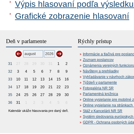
Výpis hlasovaní podľa výsledku
Grafické zobrazenie hlasovaní
Deň v parlamente
Rýchly prístup
Informácie a tlačivá pre poslan
Zoznam poslancov
31
27
28
29
30
31
1
2
Oznámenia verejných funkcion
Návštevy a prehliadky
32
3
4
5
6
7
8
9
Vyhľadávanie v návrhoch záko
33
10
11
12
13
14
15
16
Týždeň v parlamente
34
17
18
19
20
21
22
23
Fotogaléria NR SR
Parlamentná knižnica
35
24
25
26
27
28
29
30
Online vysielanie pre mobilné 
36
31
1
2
3
4
5
6
Online vysielanie na stránkac
Kalendár ukáže hlasovania pre daný deň.
Stáž v Kancelárii NR SR
Systém sledovania európskych z
GDPR - Ochrana osobných údajo