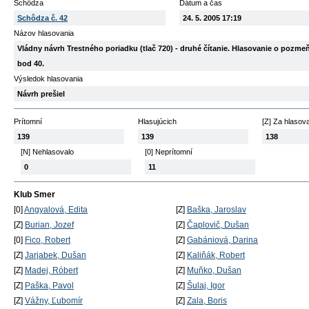
Schôdza
Dátum a čas
Schôdza č. 42
24. 5. 2005 17:19
Názov hlasovania
Vládny návrh Trestného poriadku (tlač 720) - druhé čítanie. Hlasovanie o pozm
bod 40.
Výsledok hlasovania
Návrh prešiel
Prítomní
Hlasujúcich
[Z] Za hlasov
139
139
138
[N] Nehlasovalo
[0] Neprítomní
0
11
Klub Smer
[0]
Angyalová, Edita
[Z]
Baška, Jaroslav
[Z]
Burian, Jozef
[Z]
Čaplovič, Dušan
[0]
Fico, Robert
[Z]
Gabániová, Darina
[Z]
Jarjabek, Dušan
[Z]
Kaliňák, Robert
[Z]
Madej, Róbert
[Z]
Muňko, Dušan
[Z]
Paška, Pavol
[Z]
Šulaj, Igor
[Z]
Vážny, Ľubomír
[Z]
Zala, Boris