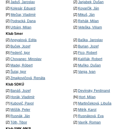
[0]
Jaduš, Jaroslav
[Z]
Jarjabek, Dušan
[Z]
Kolesár, Eduard
[Z]
Kovarčík, Ján
[P]
Mečiar, Vladimír
[Z]
Mikuš, Ján
[Z]
Podracká, Dana
[Z]
Rehák, Milan
[0]
Urbáni, Milan
[Z]
Veteška, Viliam
Klub Smer
[Z]
Angyalová, Edita
[Z]
Baška, Jaroslav
[Z]
Buček, Jozef
[Z]
Burian, Jozef
[0]
Federič, Igor
[Z]
Fico, Robert
[Z]
Chovanec, Miroslav
[0]
Kaliňák, Robert
[Z]
Madej, Róbert
[Z]
Muňko, Dušan
[Z]
Šulaj, Igor
[Z]
Varga, Ivan
[Z]
Zmajkovičová, Renáta
Klub SDKÚ
[Z]
Banáš, Jozef
[Z]
Devínsky, Ferdinand
[Z]
Horák, Vladimír
[N]
Hort, Milan
[?]
Kubovič, Pavol
[?]
Martinčeková, Libuša
[Z]
Miššík, Peter
[Z]
Mitrík, Karol
[0]
Rusnák, Ján
[?]
Rusnáková, Eva
[Z]
Tóth, Tibor
[Z]
Vavrík, Roman
Klub SMK-MKP