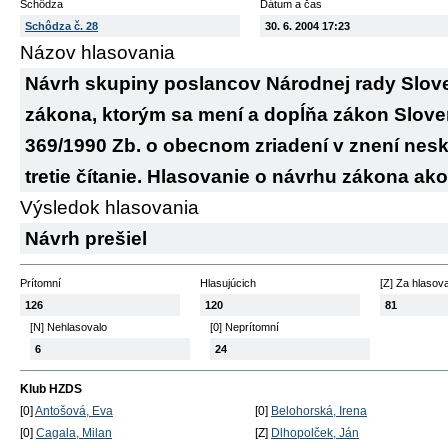
Schôdza
Dátum a čas
Schôdza č. 28
30. 6. 2004 17:23
Názov hlasovania
Návrh skupiny poslancov Národnej rady Slove
zákona, ktorým sa mení a dopĺňa zákon Slove
369/1990 Zb. o obecnom zriadení v znení nesko
tretie čítanie. Hlasovanie o návrhu zákona ako
Výsledok hlasovania
Návrh prešiel
Prítomní
Hlasujúcich
[Z] Za hlasov
126
120
81
[N] Nehlasovalo
[0] Neprítomní
6
24
Klub HZDS
[0]
Antošová, Eva
[0]
Belohorská, Irena
[0]
Cagala, Milan
[Z]
Dlhopolček, Ján