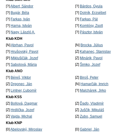
[?]
Albert, Sándor
[?]
Bárdos, Gyula
[?]
Bugár, Béla
[?]
Dolník, Erzsébet
[?]
Farkas, Iván
[?]
Farkas, Pál
[?]
Harna, István
[?]
Komlósy, Zsolt
[?]
Nagy, László A.
[?]
Pásztor, István
Klub KDH
[N]
Abrhan, Pavol
[N]
Brocka, Július
[?]
Hrušovský, Pavol
[Z]
Kahanec, Stanislav
[P]
Miklušičák, Jozef
[Z]
Minárik, Pavol
[?]
Sabolová, Mária
[Z]
Šimko, Jozef
Klub ANO
[?]
Béreš, Viktor
[Z]
Biroš, Peter
[Z]
Drgonec, Ján
[N]
Hamarčák, Imrich
[?]
Lintner, Ľubomír
[?]
Malchárek, Jirko
Klub KSS
[Z]
Bollová, Dagmar
[Z]
Ďaďo, Vladimír
[Z]
Hrdlička, Jozef
[Z]
Juščík, Mikuláš
[Z]
Vajda, Michal
[Z]
Zubo, Samuel
Klub KNP
[0]
Abelovský, Miroslav
[0]
Gabriel, Ján