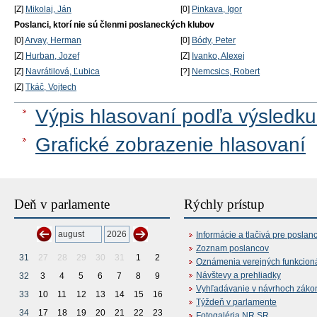
[Z]
Mikolaj, Ján
[0]
Pinkava, Igor
Poslanci, ktorí nie sú členmi poslaneckých klubov
[0]
Arvay, Herman
[0]
Bódy, Peter
[Z]
Hurban, Jozef
[Z]
Ivanko, Alexej
[Z]
Navrátilová, Ľubica
[?]
Nemcsics, Robert
[Z]
Tkáč, Vojtech
Výpis hlasovaní podľa výsledku
Grafické zobrazenie hlasovaní
Deň v parlamente
Rýchly prístup
Informácie a tlačivá pre poslan
Zoznam poslancov
31
27
28
29
30
31
1
2
Oznámenia verejných funkcion
Návštevy a prehliadky
32
3
4
5
6
7
8
9
Vyhľadávanie v návrhoch záko
33
10
11
12
13
14
15
16
Týždeň v parlamente
34
17
18
19
20
21
22
23
Fotogaléria NR SR