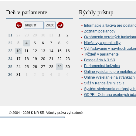
Deň v parlamente
Rýchly prístup
Informácie a tlačivá pre poslan
Zoznam poslancov
31
27
28
29
30
31
1
2
Oznámenia verejných funkcion
Návštevy a prehliadky
32
3
4
5
6
7
8
9
Vyhľadávanie v návrhoch záko
33
10
11
12
13
14
15
16
Týždeň v parlamente
34
17
18
19
20
21
22
23
Fotogaléria NR SR
Parlamentná knižnica
35
24
25
26
27
28
29
30
Online vysielanie pre mobilné 
36
31
1
2
3
4
5
6
Online vysielanie na stránkac
Stáž v Kancelárii NR SR
Systém sledovania európskych z
GDPR - Ochrana osobných údajo
© 2004 - 2026 K NR SR. Všetky práva vyhradené.