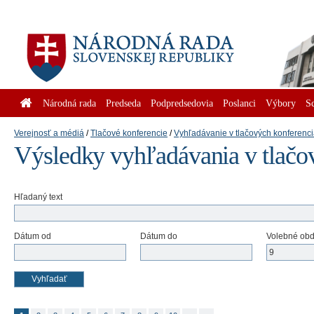
Národná rada
Predseda
Podpredsedovia
Poslanci
Výbory
S
Verejnosť a médiá
Tlačové konferencie
Vyhľadávanie v tlačových konferenc
Výsledky vyhľadávania v tlačov
Hľadaný text
Dátum od
Dátum do
Volebné ob