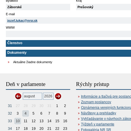
Bydlisko
Kraj
Záborské
Prešovský
E-mail
jozef.lukac@nrsr.sk
WWW
Členstvo
Dokumenty
Aktuálne žiadne dokumenty
Deň v parlamente
Rýchly prístup
Informácie a tlačivá pre poslan
Zoznam poslancov
31
27
28
29
30
31
1
2
Oznámenia verejných funkcion
Návštevy a prehliadky
32
3
4
5
6
7
8
9
Vyhľadávanie v návrhoch záko
33
10
11
12
13
14
15
16
Týždeň v parlamente
34
17
18
19
20
21
22
23
Fotogaléria NR SR