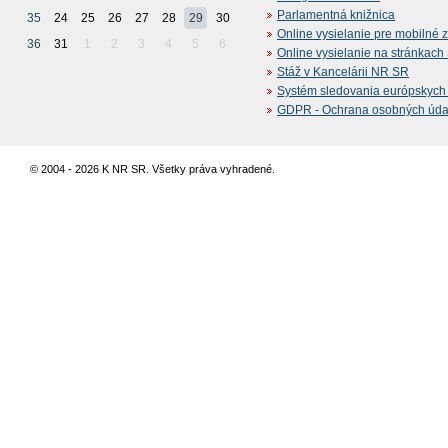
Parlamentná knižnica
35
24
25
26
27
28
29
30
Online vysielanie pre mobilné 
36
31
1
2
3
4
5
6
Online vysielanie na stránkac
Stáž v Kancelárii NR SR
Systém sledovania európskych z
GDPR - Ochrana osobných údajo
© 2004 - 2026 K NR SR. Všetky práva vyhradené.