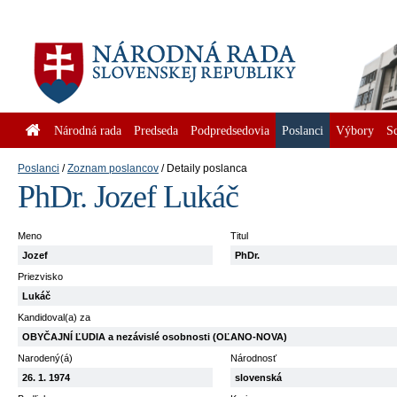
Národná rada
Predseda
Podpredsedovia
Poslanci
Výbory
S
Poslanci
Zoznam poslancov
Detaily poslanca
PhDr. Jozef Lukáč
Meno
Titul
Jozef
PhDr.
Priezvisko
Lukáč
Kandidoval(a) za
OBYČAJNÍ ĽUDIA a nezávislé osobnosti (OĽANO-NOVA)
Narodený(á)
Národnosť
26. 1. 1974
slovenská