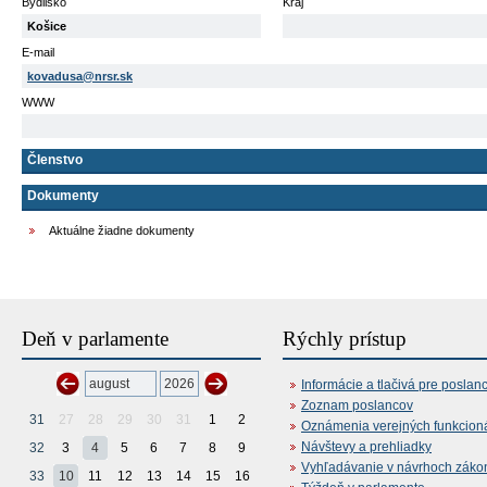
Bydlisko
Kraj
Košice
E-mail
kovadusa@nrsr.sk
WWW
Členstvo
Dokumenty
Aktuálne žiadne dokumenty
Deň v parlamente
Rýchly prístup
Informácie a tlačivá pre poslan
Zoznam poslancov
31
27
28
29
30
31
1
2
Oznámenia verejných funkcion
Návštevy a prehliadky
32
3
4
5
6
7
8
9
Vyhľadávanie v návrhoch záko
33
10
11
12
13
14
15
16