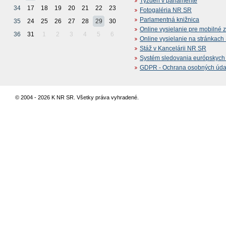
Týždeň v parlamente
34
17
18
19
20
21
22
23
Fotogaléria NR SR
Parlamentná knižnica
35
24
25
26
27
28
29
30
Online vysielanie pre mobilné 
36
31
1
2
3
4
5
6
Online vysielanie na stránkac
Stáž v Kancelárii NR SR
Systém sledovania európskych z
GDPR - Ochrana osobných údajo
© 2004 - 2026 K NR SR. Všetky práva vyhradené.