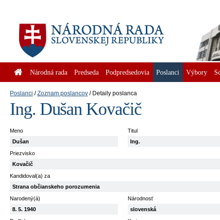
Národná rada
Predseda
Podpredsedovia
Poslanci
Výbory
S
Poslanci
Zoznam poslancov
Detaily poslanca
Ing. Dušan Kovačič
Meno
Titul
Dušan
Ing.
Priezvisko
Kovačič
Kandidoval(a) za
Strana občianskeho porozumenia
Narodený(á)
Národnosť
8. 5. 1940
slovenská