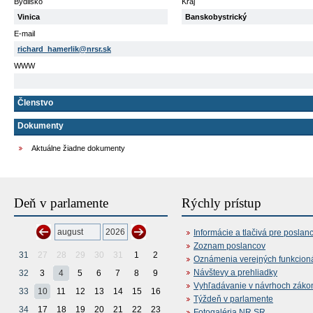
Bydlisko
Kraj
Vinica
Banskobystrický
E-mail
richard_hamerlik@nrsr.sk
WWW
Členstvo
Dokumenty
Aktuálne žiadne dokumenty
Deň v parlamente
Rýchly prístup
Informácie a tlačivá pre poslan
Zoznam poslancov
31
27
28
29
30
31
1
2
Oznámenia verejných funkcion
Návštevy a prehliadky
32
3
4
5
6
7
8
9
Vyhľadávanie v návrhoch záko
33
10
11
12
13
14
15
16
Týždeň v parlamente
34
17
18
19
20
21
22
23
Fotogaléria NR SR