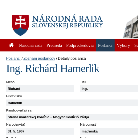
Národná rada
Predseda
Podpredsedovia
Poslanci
Výbory
S
Poslanci
Zoznam poslancov
Detaily poslanca
Ing. Richárd Hamerlik
Meno
Titul
Richárd
Ing.
Priezvisko
Hamerlik
Kandidoval(a) za
Strana maďarskej koalície – Magyar Koalíció Pártja
Narodený(á)
Národnosť
31. 5. 1967
maďarská