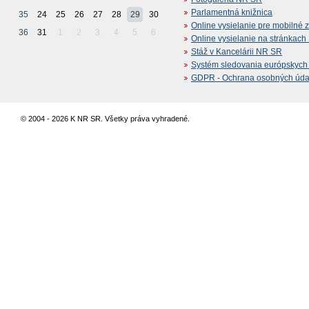
Parlamentná knižnica
35
24
25
26
27
28
29
30
Online vysielanie pre mobilné 
36
31
1
2
3
4
5
6
Online vysielanie na stránkac
Stáž v Kancelárii NR SR
Systém sledovania európskych z
GDPR - Ochrana osobných údajo
© 2004 - 2026 K NR SR. Všetky práva vyhradené.