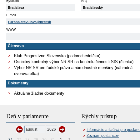
Bydlisko
Kraj
Bratislava
Bratislavský
E-mail
zuzana.stevulova@nrsr.sk
WWW
Členstvo
Klub Progresívne Slovensko (podpredsedníčka)
Osobitný kontrolný výbor NR SR na kontrolu činnosti SIS (členka)
Výbor NR SR pre ľudské práva a národnostné menšiny (náhradná
overovateľka)
Dokumenty
Aktuálne žiadne dokumenty
Deň v parlamente
Rýchly prístup
Informácie a tlačivá pre poslan
Zoznam poslancov
31
27
28
29
30
31
1
2