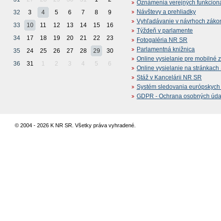
Oznámenia verejných funkcion
Návštevy a prehliadky
32
3
4
5
6
7
8
9
Vyhľadávanie v návrhoch záko
33
10
11
12
13
14
15
16
Týždeň v parlamente
34
17
18
19
20
21
22
23
Fotogaléria NR SR
Parlamentná knižnica
35
24
25
26
27
28
29
30
Online vysielanie pre mobilné 
36
31
1
2
3
4
5
6
Online vysielanie na stránkac
Stáž v Kancelárii NR SR
Systém sledovania európskych z
GDPR - Ochrana osobných údajo
© 2004 - 2026 K NR SR. Všetky práva vyhradené.