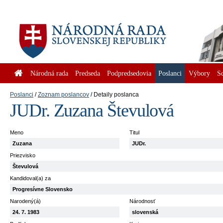
Národná rada
Predseda
Podpredsedovia
Poslanci
Výbory
S
Poslanci
Zoznam poslancov
Detaily poslanca
JUDr. Zuzana Števulová
Meno
Titul
Zuzana
JUDr.
Priezvisko
Števulová
Kandidoval(a) za
Progresívne Slovensko
Narodený(á)
Národnosť
24. 7. 1983
slovenská