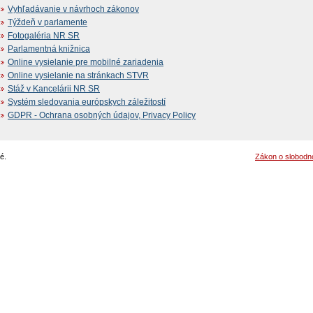
Vyhľadávanie v návrhoch zákonov
Týždeň v parlamente
Fotogaléria NR SR
Parlamentná knižnica
Online vysielanie pre mobilné zariadenia
Online vysielanie na stránkach STVR
Stáž v Kancelárii NR SR
Systém sledovania európskych záležitostí
GDPR - Ochrana osobných údajov, Privacy Policy
é.
Zákon o slobodn