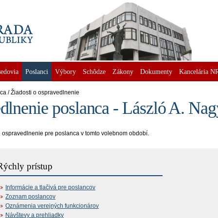
edovia
Poslanci
Výbory
Schôdze
Zákony
Dokumenty
Kancelária N
nca
Žiadosti o ospravedlnenie
edlnenie poslanca - László A. Nag
o ospravedlnenie pre poslanca v tomto volebnom období.
Rýchly prístup
Informácie a tlačivá pre poslancov
Zoznam poslancov
Oznámenia verejných funkcionárov
Návštevy a prehliadky