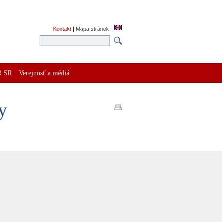
Kontakt
|
Mapa stránok
R SR
Verejnosť a médiá
y