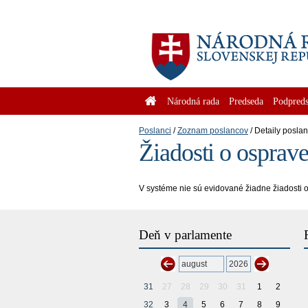
Národná rada
Predseda
Podpreds
Poslanci
Zoznam poslancov
Detaily posla
Žiadosti o osprav
V systéme nie sú evidované žiadne žiadosti 
Deň v parlamente
31
27
28
29
30
31
1
2
32
3
4
5
6
7
8
9