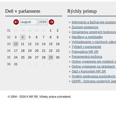
Deň v parlamente
Rýchly prístup
Informácie a tlačivá pre poslan
Zoznam poslancov
31
27
28
29
30
31
1
2
Oznámenia verejných funkcion
Návštevy a prehliadky
32
3
4
5
6
7
8
9
Vyhľadávanie v návrhoch záko
33
10
11
12
13
14
15
16
Týždeň v parlamente
34
17
18
19
20
21
22
23
Fotogaléria NR SR
Parlamentná knižnica
35
24
25
26
27
28
29
30
Online vysielanie pre mobilné 
36
31
1
2
3
4
5
6
Online vysielanie na stránkac
Stáž v Kancelárii NR SR
Systém sledovania európskych z
GDPR - Ochrana osobných údajo
© 2004 - 2026 K NR SR. Všetky práva vyhradené.