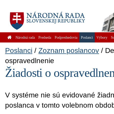
Národná rada
Predseda
Podpredsedovia
Poslanci
Výbory
S
Poslanci
Zoznam poslancov
De
ospravedlnenie
Žiadosti o ospravedlnen
V systéme nie sú evidované žiadn
poslanca v tomto volebnom obdob