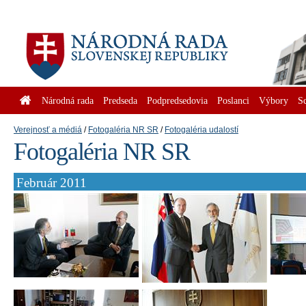
Národná rada
Predseda
Podpredsedovia
Poslanci
Výbory
S
Verejnosť a médiá
Fotogaléria NR SR
Fotogaléria udalostí
Fotogaléria NR SR
Február 2011