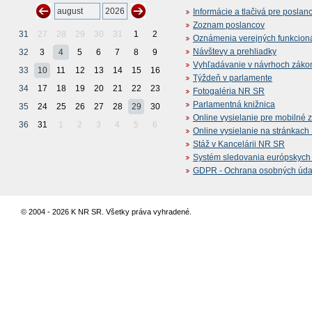
Informácie a tlačivá pre poslan
Zoznam poslancov
31
27
28
29
30
31
1
2
Oznámenia verejných funkcion
Návštevy a prehliadky
32
3
4
5
6
7
8
9
Vyhľadávanie v návrhoch záko
33
10
11
12
13
14
15
16
Týždeň v parlamente
34
17
18
19
20
21
22
23
Fotogaléria NR SR
Parlamentná knižnica
35
24
25
26
27
28
29
30
Online vysielanie pre mobilné 
36
31
1
2
3
4
5
6
Online vysielanie na stránkac
Stáž v Kancelárii NR SR
Systém sledovania európskych z
GDPR - Ochrana osobných údajo
© 2004 - 2026 K NR SR. Všetky práva vyhradené.