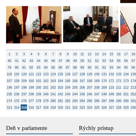
1
2
3
4
5
6
7
8
9
10
11
12
13
14
15
16
17
18
40
41
42
43
44
45
46
47
48
49
50
51
52
53
54
55
56
57
79
80
81
82
83
84
85
86
87
88
89
90
91
92
93
94
95
96
118
119
120
121
122
123
124
125
126
127
128
129
130
131
132
133
134
135
157
158
159
160
161
162
163
164
165
166
167
168
169
170
171
172
173
174
196
197
198
199
200
201
202
203
204
205
206
207
208
209
210
211
212
213
235
236
237
238
239
240
241
242
243
244
245
246
247
248
249
250
251
252
274
275
276
277
278
279
280
281
282
283
284
285
286
287
288
289
290
291
313
314
315
316
317
318
319
320
321
322
323
324
325
326
327
328
329
330
Deň v parlamente
Rýchly prístup