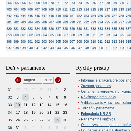
664
665
666
667
668
669
670
671
672
673
674
675
676
677
678
679
680
681
703
704
705
706
707
708
709
710
711
712
713
714
715
716
717
718
719
720
742
743
744
745
746
747
748
749
750
751
752
753
754
755
756
757
758
759
781
782
783
784
785
786
787
788
789
790
791
792
793
794
795
796
797
798
820
821
822
823
824
825
826
827
828
829
830
831
832
833
834
835
836
837
859
860
861
862
863
864
865
866
867
868
869
870
871
872
873
874
875
876
898
899
900
901
902
903
904
905
906
907
908
909
910
911
912
913
914
915
937
938
939
940
941
942
943
944
945
946
947
948
949
950
951
952
953
954
Deň v parlamente
Rýchly prístup
Informácie a tlačivá pre poslan
Zoznam poslancov
31
27
28
29
30
31
1
2
Oznámenia verejných funkcion
Návštevy a prehliadky
32
3
4
5
6
7
8
9
Vyhľadávanie v návrhoch záko
33
10
11
12
13
14
15
16
Týždeň v parlamente
34
17
18
19
20
21
22
23
Fotogaléria NR SR
Parlamentná knižnica
35
24
25
26
27
28
29
30
Online vysielanie pre mobilné 
36
31
1
2
3
4
5
6
Online vysielanie na stránkac