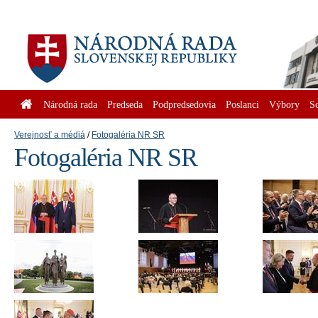
Národná rada
Predseda
Podpredsedovia
Poslanci
Výbory
S
Verejnosť a médiá
Fotogaléria NR SR
Fotogaléria NR SR