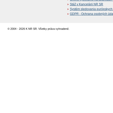
Stáž v Kancelárii NR SR
Systém sledovania európskych z
GDPR - Ochrana osobných údajo
© 2004 - 2026 K NR SR. Všetky práva vyhradené.