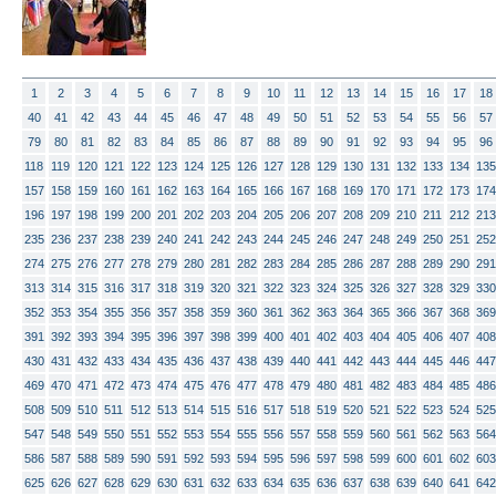
1
2
3
4
5
6
7
8
9
10
11
12
13
14
15
16
17
18
40
41
42
43
44
45
46
47
48
49
50
51
52
53
54
55
56
57
79
80
81
82
83
84
85
86
87
88
89
90
91
92
93
94
95
96
118
119
120
121
122
123
124
125
126
127
128
129
130
131
132
133
134
135
157
158
159
160
161
162
163
164
165
166
167
168
169
170
171
172
173
174
196
197
198
199
200
201
202
203
204
205
206
207
208
209
210
211
212
213
235
236
237
238
239
240
241
242
243
244
245
246
247
248
249
250
251
252
274
275
276
277
278
279
280
281
282
283
284
285
286
287
288
289
290
291
313
314
315
316
317
318
319
320
321
322
323
324
325
326
327
328
329
330
352
353
354
355
356
357
358
359
360
361
362
363
364
365
366
367
368
369
391
392
393
394
395
396
397
398
399
400
401
402
403
404
405
406
407
408
430
431
432
433
434
435
436
437
438
439
440
441
442
443
444
445
446
447
469
470
471
472
473
474
475
476
477
478
479
480
481
482
483
484
485
486
508
509
510
511
512
513
514
515
516
517
518
519
520
521
522
523
524
525
547
548
549
550
551
552
553
554
555
556
557
558
559
560
561
562
563
564
586
587
588
589
590
591
592
593
594
595
596
597
598
599
600
601
602
603
625
626
627
628
629
630
631
632
633
634
635
636
637
638
639
640
641
642