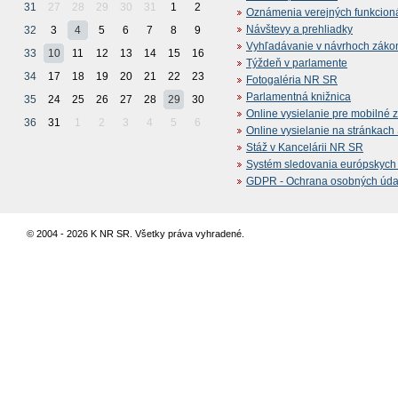
31
27
28
29
30
31
1
2
Oznámenia verejných funkcion
Návštevy a prehliadky
32
3
4
5
6
7
8
9
Vyhľadávanie v návrhoch záko
33
10
11
12
13
14
15
16
Týždeň v parlamente
34
17
18
19
20
21
22
23
Fotogaléria NR SR
Parlamentná knižnica
35
24
25
26
27
28
29
30
Online vysielanie pre mobilné 
36
31
1
2
3
4
5
6
Online vysielanie na stránkac
Stáž v Kancelárii NR SR
Systém sledovania európskych z
GDPR - Ochrana osobných údajo
© 2004 - 2026 K NR SR. Všetky práva vyhradené.