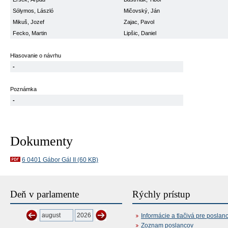
Sólymos, László
Mičovský, Ján
Mikuš, Jozef
Zajac, Pavol
Fecko, Martin
Lipšic, Daniel
Hlasovanie o návrhu
-
Poznámka
-
Dokumenty
6 0401 Gábor Gál II (60 KB)
Deň v parlamente
Rýchly prístup
Informácie a tlačivá pre poslan
Zoznam poslancov