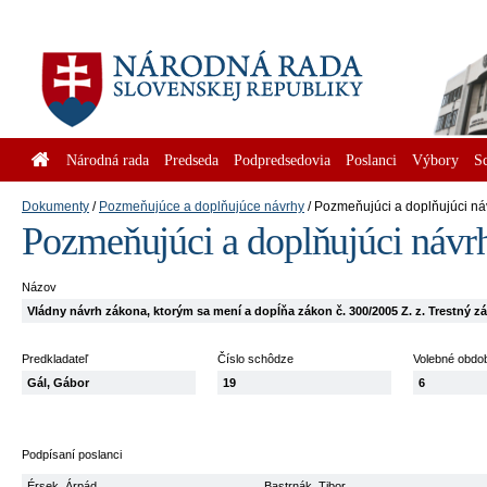
Národná rada
Predseda
Podpredsedovia
Poslanci
Výbory
S
Dokumenty
Pozmeňujúce a doplňujúce návrhy
Pozmeňujúci a doplňujúci ná
Pozmeňujúci a doplňujúci návr
Názov
Vládny návrh zákona, ktorým sa mení a dopĺňa zákon č. 300/2005 Z. z. Trestný z
Predkladateľ
Číslo schôdze
Volebné obdo
Gál, Gábor
19
6
Podpísaní poslanci
Érsek, Árpád
Bastrnák, Tibor