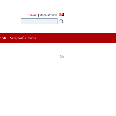
Kontakt
|
Mapa stránok
R SR
Verejnosť a médiá