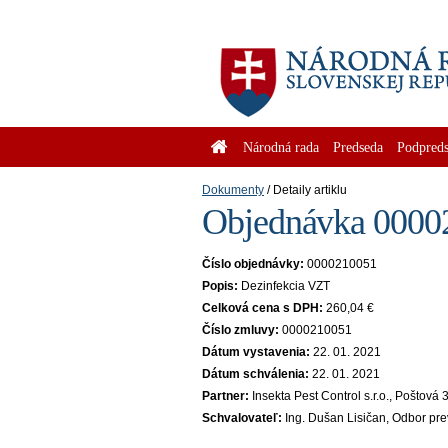
Národná rada
Predseda
Podpreds
Dokumenty
Detaily artiklu
Objednávka 00002
Číslo objednávky:
0000210051
Popis:
Dezinfekcia VZT
Celková cena s DPH:
260,04 €
Číslo zmluvy:
0000210051
Dátum vystavenia:
22. 01. 2021
Dátum schválenia:
22. 01. 2021
Partner:
Insekta Pest Control s.r.o., Poštov
Schvalovateľ:
Ing. Dušan Lisičan, Odbor pre