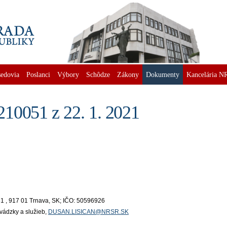
edovia
Poslanci
Výbory
Schôdze
Zákony
Dokumenty
Kancelária N
10051 z 22. 1. 2021
á 31 , 917 01 Trnava, SK; IČO: 50596926
vádzky a služieb,
DUSAN.LISICAN@NRSR.SK