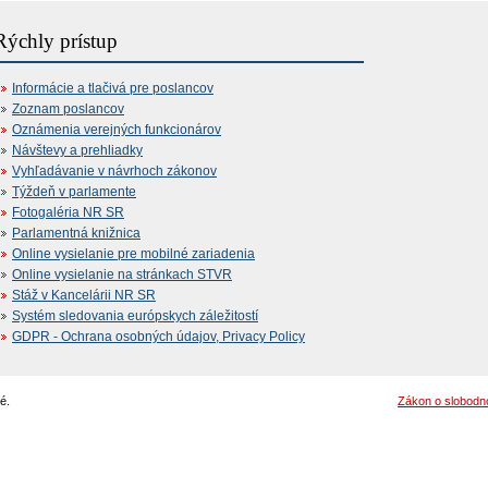
Rýchly prístup
Informácie a tlačivá pre poslancov
Zoznam poslancov
Oznámenia verejných funkcionárov
Návštevy a prehliadky
Vyhľadávanie v návrhoch zákonov
Týždeň v parlamente
Fotogaléria NR SR
Parlamentná knižnica
Online vysielanie pre mobilné zariadenia
Online vysielanie na stránkach STVR
Stáž v Kancelárii NR SR
Systém sledovania európskych záležitostí
GDPR - Ochrana osobných údajov, Privacy Policy
é.
Zákon o slobodn