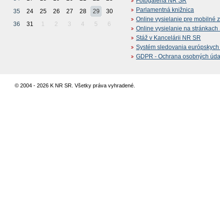
Fotogaléria NR SR
Parlamentná knižnica
35
24
25
26
27
28
29
30
Online vysielanie pre mobilné 
36
31
1
2
3
4
5
6
Online vysielanie na stránkac
Stáž v Kancelárii NR SR
Systém sledovania európskych z
GDPR - Ochrana osobných údajo
© 2004 - 2026 K NR SR. Všetky práva vyhradené.