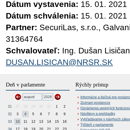
Dátum vystavenia:
15. 01. 2021
Dátum schválenia:
15. 01. 2021
Partner:
SecuriLas, s.r.o., Galvan
31364764
Schvalovateľ:
Ing. Dušan Lisičan
DUSAN.LISICAN@NRSR.SK
Deň v parlamente
Rýchly prístup
Informácie a tlačivá pre poslan
Zoznam poslancov
31
27
28
29
30
31
1
2
Oznámenia verejných funkcion
Návštevy a prehliadky
32
3
4
5
6
7
8
9
Vyhľadávanie v návrhoch záko
33
10
11
12
13
14
15
16
Týždeň v parlamente
34
17
18
19
20
21
22
23