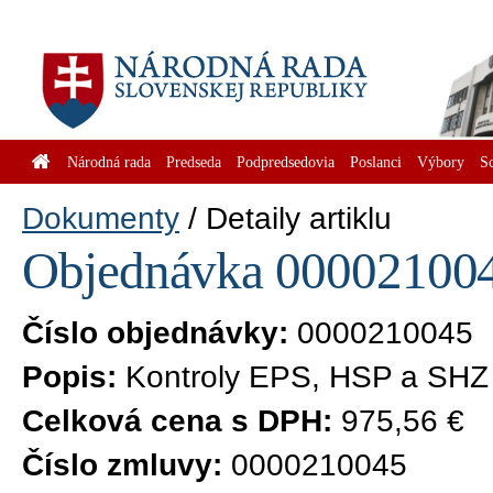
Národná rada
Predseda
Podpredsedovia
Poslanci
Výbory
S
Dokumenty
Detaily artiklu
Objednávka 0000210045
Číslo objednávky:
0000210045
Popis:
Kontroly EPS, HSP a SHZ 
Celková cena s DPH:
975,56 €
Číslo zmluvy:
0000210045