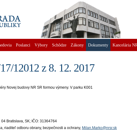
edovia
Poslanci
Výbory
Schôdze
Zákony
Dokumenty
Kancelária N
17/12012 z 8. 12. 2017
riéry Novej budovy NR SR formou výmeny. V parku K001
21 04 Bratislava, SK; IČO: 31364764
ca, riaditeľ odboru obrany, bezpečnosti a ochrany,
Milan.Marko@nrsr.sk