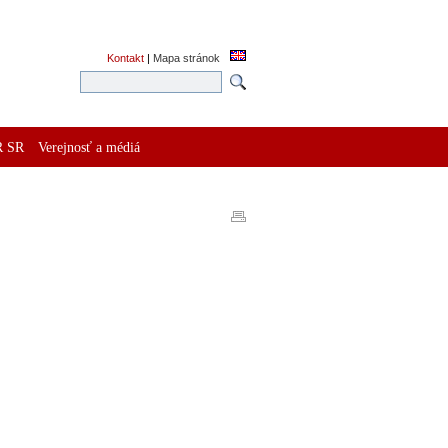
Kontakt
|
Mapa stránok
R SR
Verejnosť a médiá