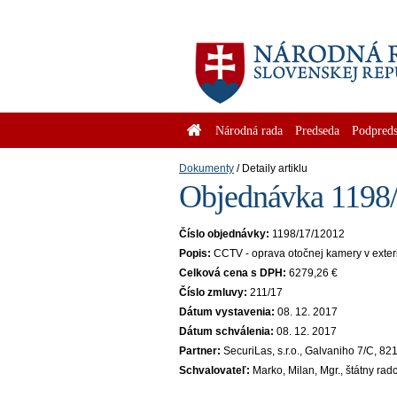
Národná rada
Predseda
Podpreds
Dokumenty
Detaily artiklu
Objednávka 1198/
Číslo objednávky:
1198/17/12012
Popis:
CCTV - oprava otočnej kamery v exte
Celková cena s DPH:
6279,26 €
Číslo zmluvy:
211/17
Dátum vystavenia:
08. 12. 2017
Dátum schválenia:
08. 12. 2017
Partner:
SecuriLas, s.r.o., Galvaniho 7/C, 8
Schvalovateľ:
Marko, Milan, Mgr., štátny rad