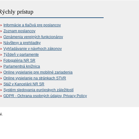
Rýchly prístup
Informácie a tlačivá pre poslancov
Zoznam poslancov
Oznámenia verejných funkcionárov
Návštevy a prehliadky
Vyhľadávanie v návrhoch zákonov
Týždeň v parlamente
Fotogaléria NR SR
Parlamentná knižnica
Online vysielanie pre mobilné zariadenia
Online vysielanie na stránkach STVR
Stáž v Kancelárii NR SR
Systém sledovania európskych záležitostí
GDPR - Ochrana osobných údajov, Privacy Policy
é.